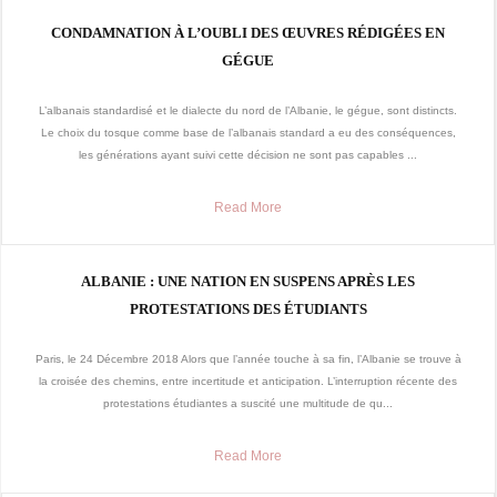
CONDAMNATION À L’OUBLI DES ŒUVRES RÉDIGÉES EN
GÉGUE
L’albanais standardisé et le dialecte du nord de l’Albanie, le gégue, sont distincts.
Le choix du tosque comme base de l’albanais standard a eu des conséquences,
les générations ayant suivi cette décision ne sont pas capables ...
Read More
ALBANIE : UNE NATION EN SUSPENS APRÈS LES
PROTESTATIONS DES ÉTUDIANTS
Paris, le 24 Décembre 2018 Alors que l’année touche à sa fin, l’Albanie se trouve à
la croisée des chemins, entre incertitude et anticipation. L’interruption récente des
protestations étudiantes a suscité une multitude de qu...
Read More