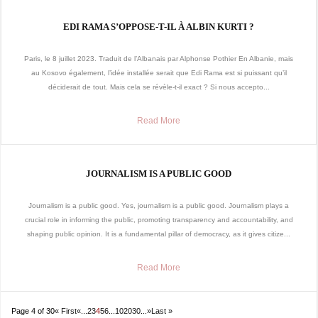
EDI RAMA S’OPPOSE-T-IL À ALBIN KURTI ?
Paris, le 8 juillet 2023. Traduit de l’Albanais par Alphonse Pothier En Albanie, mais
au Kosovo également, l’idée installée serait que Edi Rama est si puissant qu’il
déciderait de tout. Mais cela se révèle-t-il exact ? Si nous accepto...
Read More
JOURNALISM IS A PUBLIC GOOD
Journalism is a public good. Yes, journalism is a public good. Journalism plays a
crucial role in informing the public, promoting transparency and accountability, and
shaping public opinion. It is a fundamental pillar of democracy, as it gives citize...
Read More
Page 4 of 30
« First
«
...
2
3
4
5
6
...
10
20
30
...
»
Last »