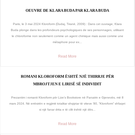
OEUVRE DE KLARA BUDA PAR KLARA BUDA
Paris, le 3 mai 2024 Kloroform (Dudaj, Tiranë, 2009) : Dans cet ouvrage, Klara
Buda plonge dans les profondeurs psychologiques de ses personnages, utilisant
le chloroforme non seulement comme un agent chimique mais aussi comme une
métaphore pour ex...
Read More
ROMANI KLOROFORM ËSHTË NJË THIRRJE PËR
MBROJTJEN E LIRISË SË INDIVIDIT
Prezantim i romanit Kloroform për Lize’s Bookstore në Panairin e Gjenevës, më 8
mars 2024. Në errësirën e regjimit totalitar shqiptar të viteve ’80, “Kloroform” shfaqet
si një fanar drita e të cilit është një dës...
Read More