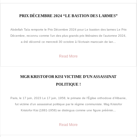
PRIX DÉCEMBRE 2024 “LE BASTION DES LARMES”
Abdellah Taïa remporte le Prix Décembre 2024 pour Le bastion des larmes Le Prix
Décembre, reconnu comme l’un des plus grands prix littéraires de l’automne 2024,
a été décerné ce mercredi 30 octobre à l’écrivain marocain de lan...
Read More
MGR KRISTOFOR KISI VICTIME D’UN ASSASSINAT
POLITIQUE !
Paris, le 17 juin, 2023 Le 17 juin, 1958, le primate de l’Église orthodoxe d’Albanie,
fut victime d’un assassinat politique par le régime communiste. Msg Kristofor
Kristofor Kisi (1881-1958) se distingua comme une figure préémin...
Read More