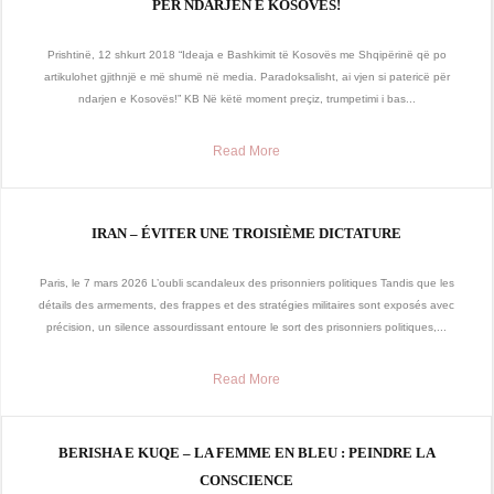
PËR NDARJEN E KOSOVËS!
Prishtinë, 12 shkurt 2018 “Ideaja e Bashkimit të Kosovës me Shqipërinë që po
artikulohet gjithnjë e më shumë në media. Paradoksalisht, ai vjen si patericë për
ndarjen e Kosovës!” KB Në këtë moment preçiz, trumpetimi i bas...
Read More
IRAN – ÉVITER UNE TROISIÈME DICTATURE
Paris, le 7 mars 2026 L’oubli scandaleux des prisonniers politiques Tandis que les
détails des armements, des frappes et des stratégies militaires sont exposés avec
précision, un silence assourdissant entoure le sort des prisonniers politiques,...
Read More
BERISHA E KUQE – LA FEMME EN BLEU : PEINDRE LA
CONSCIENCE