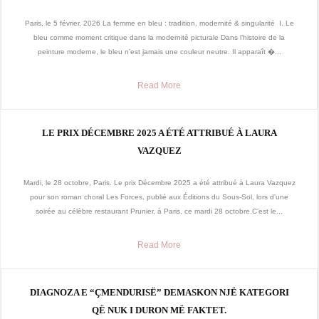
Paris, le 5 février, 2026 La femme en bleu : tradition, modernité & singularité I. Le
bleu comme moment critique dans la modernité picturale Dans l’histoire de la
peinture moderne, le bleu n’est jamais une couleur neutre. Il apparaît �...
Read More
LE PRIX DÉCEMBRE 2025 A ÉTÉ ATTRIBUÉ À LAURA
VAZQUEZ
Mardi, le 28 octobre, Paris. Le prix Décembre 2025 a été attribué à Laura Vazquez
pour son roman choral Les Forces, publié aux Éditions du Sous-Sol, lors d’une
soirée au célèbre restaurant Prunier, à Paris, ce mardi 28 octobre.C’est le...
Read More
DIAGNOZA E “ÇMENDURISË” DEMASKON NJË KATEGORI
QË NUK I DURON MË FAKTET.