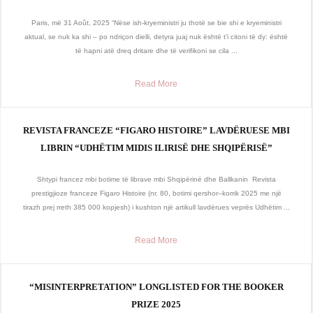
Paris, më 31 Août, 2025 “Nëse ish-kryeministri ju thotë se bie shi e kryeministri
aktual, se nuk ka shi – po ndriçon dielli, detyra juaj nuk është t’i citoni të dy: është
të hapni atë dreq dritare dhe të verifikoni se cila ...
Read More
REVISTA FRANCEZE “FIGARO HISTOIRE” LAVDËRUESE MBI
LIBRIN “UDHËTIM MIDIS ILIRISË DHE SHQIPËRISË”
Shtypi francez mbi botime të librave mbi Shqipërinë dhe Ballkanin Revista
prestigjioze franceze Figaro Histoire (nr. 80, botimi qershor–korrik 2025 me një
tirazh prej rreth 385 000 kopjesh) i kushton një artikull lavdërues veprës Udhëtim ...
Read More
“MISINTERPRETATION” LONGLISTED FOR THE BOOKER
PRIZE 2025