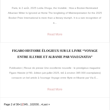
Paris, le 2 août, 2025 Ledia Xhoga, the Invisible : How a Booker-Nominated
Albanian Writer Is Ignored at Home The longlisting of Misinterpretation for the 2025
Booker Prize International is more than a literary triumph. It is a rare recognition of
a...
Read More
FIGARO HISTOIRE ÉLOGIEUX SUR LE LIVRE “VOYAGE
ENTRE ILLYRIE ET ALBANIE PAR VIA EGNATIA”
Publication | Revue de presse Une excellente nouvelle : le prestigieux magazine
Figaro Histoire (n°80, édition juin-juillet 2025, tiré à environ 385 000 exemplaires)
consacre un bel article à l’ouvrage Voyage entre Illyrie et Albanie par Via E...
Read More
Page 2 of 30
«
1
2
3
4
5
...
10
20
30
...
»
Last »