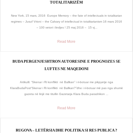
TOTALITARIZËM
New York, 15 mars, 2016 Europe Memory – the fate of intellectuals in totalitarian
regimes – Jusuf Vrioni – the Calvary of intellectual in totalitarianism 16 mars 2016
– 100 vetori i lindjes ! 25 maj 2016 – 15 vj...
Read More
BUDA PERGENJESHTRON AUTORESINE E PROGNOZES SE
LUFTES NE MAQEDONI
Artikulli: “Skenar i Ri konflikti në Ballkan” i ri-botuar me pikpyetje nga
KlaraBudaPost“Skenar i Ri konflikti në Ballkan?”dhe i ri-botuar më pas nga shumë
gazeta në linjë me titullin Gazetarja Klara Buda parashikon ...
Read More
RUGOVA – LETËRSIA DHE POLITIKA SI RES PUBLICA ?