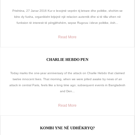
Prishtina, 27 Janar 2016 Kur e lexojmë veprën tij letrare dhe politike, shohim se
këto dy fusha, organikisht krijojnë një relacion autentik dhe si të tilla vihen në
funksion të interesit të përgjithshëm, sepse Rugova i ideve politike, ësh...
Read More
CHARLIE HEBDO PEN
Today marks the one-year anniversary of the attack on Charlie Hebdo that claimed
twelve innocent lives. That morning, when we were jolted awake by news of an
attack in central Paris, feels like a long time ago; subsequent events in Bangladesh
and Den...
Read More
KOMBI YNE NË UDHËKRYQ?