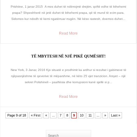
Prishtine, 1 janar 2015 A mos duhet të ndërrojmë drejtim, qoftë edhe të kthehemi
prapa? Shpeshherë në jetë duhet të kthehemi prapa, që të mund të ecim para.
Sidomos kur ndodh të kemi ngatërruar rrugën. Në këso rastesh, doemos duhet...
Read More
TË MBYTESH NË NJË PIKË QUMËSHT!
New York, 3 Janar, 2016 Kjo situatë e prodhimit ka ardhur si rezultat i gabimeve të
njëpasnjëshme të qeverive të mëparshme, në këto 25 vjet tranzicion. Arsyet – një
sekret Polishineli – paaftësia dhe korrupsioni kanë sjellë si p...
Read More
Page 9 of 18
« First
«
...
7
8
9
10
11
...
»
Last »