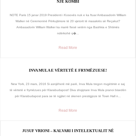
NJË KOMBI
NOTE Paris 15 janar 2019 Presidenti i Kosovës nuk e ka ftuar Ambasadorin William
Walker në Ceremoninë Përkujtimore të 20 vjetorit të masakrës së Reçakut?
Ambasadorin William Walker ka marrë ftesë vetëm nga Bashkia e Shtimës
ndërkohë q�...
Read More
INVA MULA E VËRTETË E FRYMËZUESE!
New York, 23 mars, 2016 Si asnjëherë më parë, Inva Mula tregon rrugëtimin e saj
të vërtetë e frymëzues për Klarabudapost! Diva shqiptare Inva Mula pranoi bisedën
për Klarabudapost para se të ngjitet në skenen prestigjoze të Town Hall n...
Read More
JUSUF VRIONI – KALVARI I INTELEKTUALIT NË