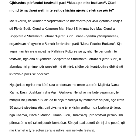
Gjithashtu përfundoi festivali i parë “Muza poetike budiane”. Çfarë
mund të na thoni rreth interesit që kishin njerëzit e letrave për të?
Më 9 korrik, në kuadër të veprimtarive të ndërmarra për 450-vjetorin e lindjes
së Pjetër Budit, Qendra Kulturore Mat, Klubi i Shkrimtarëve Mat, Qendra
Shqiptare e Studimeve Letrare “Pjetër Budi” Tiranë (qendra jofitimprurëse),
organizuan në qytetin e Burrelit festivalin e parë “Muza Poetike Budiane”. Kjo
veprimtari letrare u mbajt në Pallatin e Kulturës së qytetit. Në përfundim të
festivalit, nga ana e Qendrës Shqiptare të Studimeve Letrare “Pjetër Budi”, u
akorduan tri çmime, për poezinë më të mirë, si dhe për kontributin e dhënë në
lëvrimin e poezisë ndër vite.
Nga juria e ngritur me këtë rast u nderuan me çmim autorët: Majlinda Nana
Rama, Basir Bushkashi dhe Agim Gjakova. Në lidhje me këtë veprimtari, të
mbajtur në jubileun e Budit, do të doja të veçoja dy momente: së pari, nga rreth
30 autorë pjesëmarrës, gati gjysma e tyre kishin ardhur nga krahina të tjera,
nga Kosova, Dibra e Madhe, Tirana, Fieri, Durrësi etj., pra festivali përmbushi
përmasën e një takimi poetik kombëtar. Së dyti, pati autorë të rinj dhe poetë, që
me krijimet e tyre sollën zëra të ndryshëm në këtë festival.