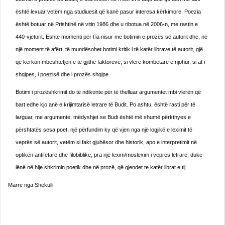
është lexuar vetëm nga studiuesit që kanë pasur interesa kërkimore. Poezia
është botuar në Prishtinë në vitin 1986 dhe u ribotua në 2006-n, me rastin e
440-vjetorit. Është momenti për t’ia nisur me botimin e prozës së autorit dhe, në
një moment të afërt, të mundësohet botimi kritik i të katër librave të autorit, gjë
që kërkon mbështetjen e të gjithë faktorëve, si vlerë kombëtare e njohur, si at i
shqipes, i poezisë dhe i prozës shqipe.
Botimi i prozëshkrimit do të ndikonte për të thelluar argumentet mbi vlerën që
bart edhe kjo anë e krijimtarisë letrare të Budit. Po ashtu, është rasti për të
larguar, me argumente, mëdyshjet se Budi është më shumë përkthyes e
përshtatës sesa poet, një përfundim ky që vjen nga një logjikë e leximit të
veprës së autorit, vetëm si fakt gjuhësor dhe historik, apo e interpretimit në
optikën antifetare dhe filobiblike, pra një lexim/moslexim i veprës letrare, duke
lënë në hije shkrimin poetik dhe në prozë, që gjendet te katër librat e tij.
Marre nga Shekulli