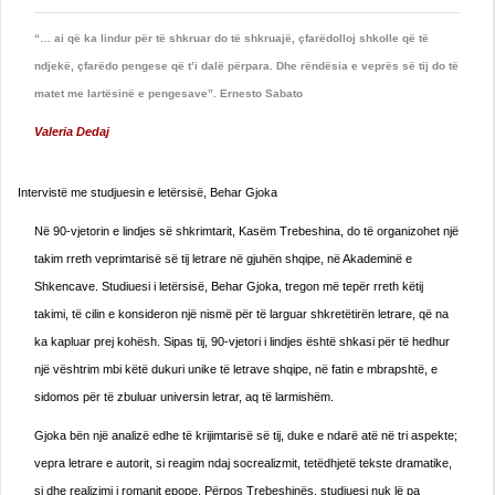
“… ai që ka lindur për të shkruar do të shkruajë, çfarëdolloj shkolle që të
ndjekë, çfarëdo pengese që t’i dalë përpara. Dhe rëndësia e veprës së tij do të
matet me lartësinë e pengesave”. Ernesto Sabato
Valeria Dedaj
Intervistë me studjuesin e letërsisë, Behar Gjoka
Në 90-vjetorin e lindjes së shkrimtarit, Kasëm Trebeshina, do të organizohet një
takim rreth veprimtarisë së tij letrare në gjuhën shqipe, në Akademinë e
Shkencave. Studiuesi i letërsisë, Behar Gjoka, tregon më tepër rreth këtij
takimi, të cilin e konsideron një nismë për të larguar shkretëtirën letrare, që na
ka kapluar prej kohësh. Sipas tij, 90-vjetori i lindjes është shkasi për të hedhur
një vështrim mbi këtë dukuri unike të letrave shqipe, në fatin e mbrapshtë, e
sidomos për të zbuluar universin letrar, aq të larmishëm.
Gjoka bën një analizë edhe të krijimtarisë së tij, duke e ndarë atë në tri aspekte;
vepra letrare e autorit, si reagim ndaj socrealizmit, tetëdhjetë tekste dramatike,
si dhe realizimi i romanit epope. Përpos Trebeshinës, studiuesi nuk lë pa