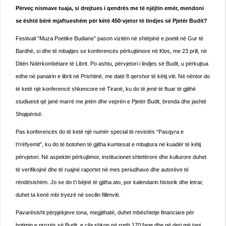
Përveç nismave tuaja, si drejtues i qendrës me të njëjtin emër, mendoni
se është bërë mjaftueshëm për këtë 450-vjetor të lindjes së Pjetër Budit?
Festivali “Muza Poetike Budiane” pason vizitën në shtëpinë e poetit në Gur të
Bardhë, si dhe të mbajtjes se konferencës përkujtimore në Klos, me 23 prill, në
Ditën Ndërkombëtare të Librit. Po ashtu, përvjetori i lindjes së Budit, u përkujtua
edhe në panairin e librit në Prishtinë, me datë 8 qershor të këtij viti. Në nëntor do
të ketë një konferencë shkencore në Tiranë, ku do të jenë të ftuar të gjithë
studiuesit që janë marrë me jetën dhe veprën e Pjetër Budit, brenda dhe jashtë
Shqipërisë.
Pas konferencës do të ketë një numër special të revistës “Pasqyra e
t’rrëfyemit”, ku do të botohen të gjitha kumtesat e mbajtura në kuadër të këtij
përvjetori. Në aspektin përkujtimor, institucionet shtetërore dhe kulturore duhet
të verifikojnë dhe të ruajnë raportet në mes periudhave dhe autorëve të
rëndësishëm. Jo se do t’i bëjnë të gjitha ato, por kalendarin historik dhe letrar,
duhet ta kenë mbi tryezë në secilin fillimviti.
Pavarësisht përpjekjeve tona, megjithatë, duhet mbështetje financiare për
botimin e prozës së Budit, e cila shkon në rreth 170 faqe dhe që deri më tani