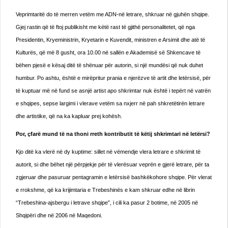
Veprimtaritë do të merren vetëm me ADN-në letrare, shkruar në gjuhën shqipe.
Gjej rastin që të ftoj publikisht me këtë rast të gjithë personalitetet, që nga
Presidentin, Kryeministrin, Kryetarin e Kuvendit, ministren e Arsimit dhe atë të
Kulturës, që më 8 gusht, ora 10.00 në sallën e Akademisë së Shkencave të
bëhen pjesë e kësaj ditë të shënuar për autorin, si një mundësi që nuk duhet
humbur. Po ashtu, është e mirëpritur prania e njerëzve të artit dhe letërsisë, për
të kuptuar më në fund se asnjë artist apo shkrimtar nuk është i tepërt në vatrën
e shqipes, sepse largimi i vlerave vetëm sa nxjerr në pah shkretëtirën letrare
dhe artistike, që na ka kapluar prej kohësh.
Por, çfarë mund të na thoni rreth kontributit të këtij shkrimtari në letërsi?
Kjo ditë ka vlerë në dy kuptime: sillet në vëmendje vlera letrare e shkrimit të
autorit, si dhe bëhet një përpjekje për të vlerësuar veprën e gjerë letrare, për ta
zgjeruar dhe pasuruar pentagramin e letërsisë bashkëkohore shqipe. Për vlerat
e rrokshme, që ka krijimtaria e Trebeshinës e kam shkruar edhe në librin
“Trebeshina-ajsbergu i letrave shqipe”, i cili ka pasur 2 botime, në 2005 në
Shqipëri dhe në 2006 në Maqedoni.