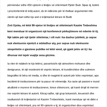
përmendur edhe 450-vjetorin e lindjes së shkrimtarit Pjetër Budi. Sipas tij, botimi
i prozëshkrimit të këtij autori, do të ndikonte për të thelluar argumentet mbi
vlerën që bart edhe kjo anë e krijimtarisë letrare të Budit.
Zoti Gjoka, në këtë 90-vjetor të lindjes së shkrimtarit Kasëm Trebeshina
keni menduar të organizoni një konferencë përkujtimore në nderim të tij.
Një takim për një tjetër shkrimtar, i cili nuk i ka dashur jubiletë, jo sepse
nuk vlerësonte njerëzit e mbledhur aty, por sepse nuk vlerësonte
sinqeritetin e gjesteve publike në këtë vend, që gjatë jetës së tij i ka
dhuruar më tepër vuajtje sesa gëzime.
Ia vlen të ndalesh te kjo letërsi, pavarësisht një atmosfere mohuese dhe
denigruese, të një mosleximi të veprës letrare, të kundërshtive dhe sulmeve
biografike të bëra në media, si dhe të reagimit të autorit për këto veprimtari, apo
hezitimit të institucioneve për ta pasur në vëmendje. Ka raste që pasioni e mund
akullsinë e mureve të institucioneve, kinse shkencore, që kanë drojë të merren
me veprën letrare të autorit. Kësaj radhe, një grup botuesish, lexuesish dhe
studiuesish të krijimtarisë së Kasëm Trebeshinës, kanë menduar që në ditën e
lindjes së shkrimtarit, pra në 90-vjetorin e tij, të organizohen disa veprimtari.