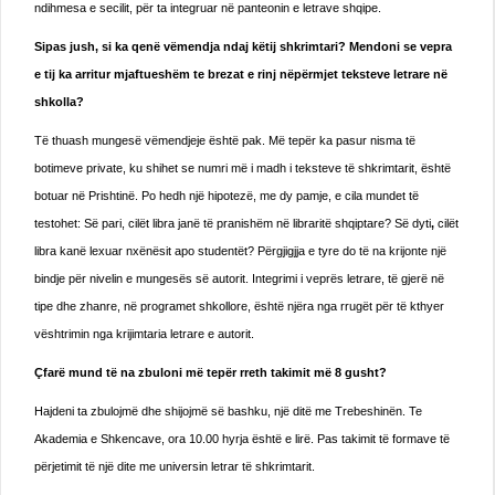
ndihmesa e secilit, për ta integruar në panteonin e letrave shqipe.
Sipas jush, si ka qenë vëmendja ndaj këtij shkrimtari? Mendoni se vepra
e tij ka arritur mjaftueshëm te brezat e rinj nëpërmjet teksteve letrare në
shkolla?
Të thuash mungesë vëmendjeje është pak. Më tepër ka pasur nisma të
botimeve private, ku shihet se numri më i madh i teksteve të shkrimtarit, është
botuar në Prishtinë. Po hedh një hipotezë, me dy pamje, e cila mundet të
testohet: Së pari, cilët libra janë të pranishëm në libraritë shqiptare? Së dyti
,
cilët
libra kanë lexuar nxënësit apo studentët? Përgjigjja e tyre do të na krijonte një
bindje për nivelin e mungesës së autorit. Integrimi i veprës letrare, të gjerë në
tipe dhe zhanre, në programet shkollore, është njëra nga rrugët për të kthyer
vështrimin nga krijimtaria letrare e autorit.
Çfarë mund të na zbuloni më tepër rreth takimit më 8 gusht?
Hajdeni ta zbulojmë dhe shijojmë së bashku, një ditë me Trebeshinën. Te
Akademia e Shkencave, ora 10.00 hyrja është e lirë. Pas takimit të formave të
përjetimit të një dite me universin letrar të shkrimtarit.