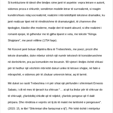
Si konkluzione të idesë dhe bindjes sime janë tri aspekte: vepra letrare e autorit,
sidomos proza e shkurtër, sendërton modelin letrar të surrealizmit, si reagim
kundërshtues ndaj socrealizmit; realizimi i mbi tetëdhjetë teksteve dramatike, ku
janë realizuar tipet më të rëndësishme të dramaturgjisë, të zhanreve dhe
tipologjive, klasike dhe moderne, madje deri të teatrit absurd; si dhe realizimi i
romanit epope, të gdhendur me të gjitha tiparet e veta, me tekstin “Kënga
Shqiptare”, me pesë vëllime (1754 faqe).
Në Kosovë janë botuar dhjetëra libra të Trebeshinës, me poezi, prozë dhe
tekste dramatike, duke mbetur sërish një numër tekstesh të konsiderueshme
në dorëshkrim, pra pa komunikim me lexuesin. 90-vjetori i lindjes është shkasi
për të hedhur një vështrim mbi këtë dukuri unike të letrave shqipe, në fatin e
mbrapshtë, e sidomos për të zbuluar universin letrar, aq të larmë.
Më duket se rastit Trebeshina i rri për shtat një përfundim i shkrimtarit Ernesto
Sabato, i cili në mes të tjerash ka shkruar:“… ai që ka lindur për të shkruar do
të shkruajë, çfarëdolloj shkolle që të ndjekë, çfarëdo pengese që t’i dalë
përpara. Dhe rëndësia e veprës së tij do të matet me lartësinë e pengesave”.
(2015: 15, te libri “Shkrimtari dhe fantazmat e tij”). Për këtë është i mirëpritur