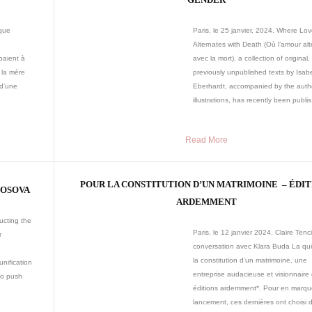
ique
Paris, le 25 janvier, 2024. Where Lo
Alternates with Death (Où l’amour al
paient à
avec la mort), a collection of original,
e la mère
previously unpublished texts by Isabe
 d’une
Eberhardt, accompanied by the auth
illustrations, has recently been publis.
Read More
POUR LA CONSTITUTION D’UN MATRIMOINE – ÉDIT
KOSOVA
ARDEMMENT
ucting the
Paris, le 12 janvier 2024. Claire Tenc
r
conversation avec Klara Buda La qu
e
la constitution d’un matrimoine, une
unification
entreprise audacieuse et visionnaire
to push
éditions ardemment*. Pour en marque
lancement, ces dernières ont choisi d