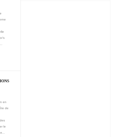
ve
terne
lle
or’s
..
IONS
in en
ête de
 des
r le
e...