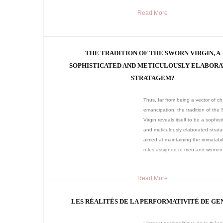
Read More
THE TRADITION OF THE SWORN VIRGIN, A
SOPHISTICATED AND METICULOUSLY ELABOR
STRATAGEM?
Thus, far from being a vector of 
emancipation, the tradition of the
Virgin reveals itself to be a sophist
and meticulously elaborated strat
aimed at maintaining the immutabili
roles assigned to men and women.
Read More
LES RÉALITÉS DE LA PERFORMATIVITÉ DE GE