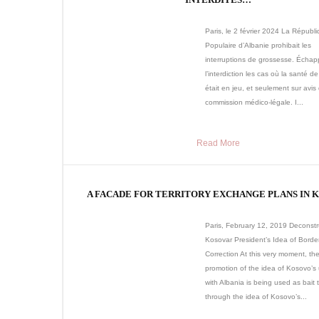
Paris, le 2 février 2024 La Républ
Populaire d’Albanie prohibait les
interruptions de grossesse. Échap
l’interdiction les cas où la santé d
était en jeu, et seulement sur avis
commission médico-légale. I...
Read More
A FACADE FOR TERRITORY EXCHANGE PLANS IN 
Paris, February 12, 2019 Deconstr
Kosovar President’s Idea of Borde
Correction At this very moment, th
promotion of the idea of Kosovo’s 
with Albania is being used as bait 
through the idea of Kosovo’s...