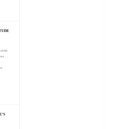
ÉTUDE
vérité,
 mes
rs
E’S