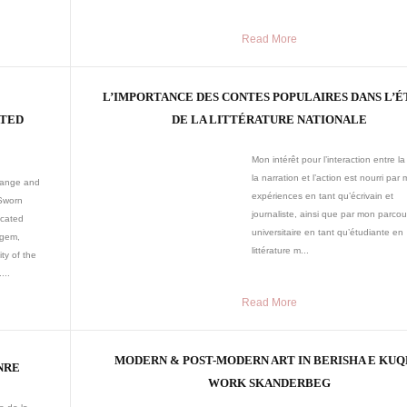
Read More
L’IMPORTANCE DES CONTES POPULAIRES DANS L’
ATED
DE LA LITTÉRATURE NATIONALE
Mon intérêt pour l’interaction entre la 
la narration et l’action est nourri par
change and
expériences en tant qu’écrivain et
 Sworn
journaliste, ainsi que par mon parcou
icated
universitaire en tant qu’étudiante en
agem,
littérature m...
ty of the
...
Read More
MODERN & POST-MODERN ART IN BERISHA E KUQ
NRE
WORK SKANDERBEG