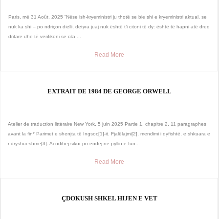
Paris, më 31 Août, 2025 “Nëse ish-kryeministri ju thotë se bie shi e kryeministri aktual, se
nuk ka shi – po ndriçon dielli, detyra juaj nuk është t’i citoni të dy: është të hapni atë dreq
dritare dhe të verifikoni se cila ...
Read More
EXTRAIT DE 1984 DE GEORGE ORWELL
Atelier de traduction littéraire New York, 5 juin 2025 Partie 1, chapitre 2, 11 paragraphes
avant la fin* Parimet e shenjta të Ingsoc[1]-it. Fjalëlajmi[2], mendimi i dyfishtë, e shkuara e
ndryshueshme[3]. Ai ndihej sikur po endej në pyllin e fun...
Read More
ÇDOKUSH SHKEL HIJEN E VET