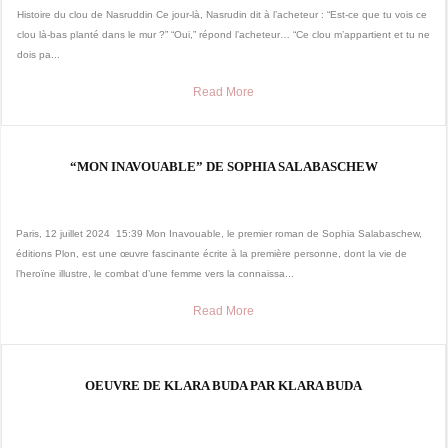
Histoire du clou de Nasruddin Ce jour-là, Nasrudin dit à l’acheteur : “Est-ce que tu vois ce
clou là-bas planté dans le mur ?” “Oui,” répond l’acheteur… “Ce clou m’appartient et tu ne
dois pa...
Read More
“MON INAVOUABLE” DE SOPHIA SALABASCHEW
Paris, 12 juillet 2024 15:39 Mon Inavouable, le premier roman de Sophia Salabaschew,
éditions Plon, est une œuvre fascinante écrite à la première personne, dont la vie de
l’heroïne illustre, le combat d’une femme vers la connaissa...
Read More
OEUVRE DE KLARA BUDA PAR KLARA BUDA