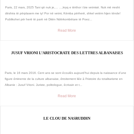
Paris, 22 mars, 2025 Tani që nuk je,… …,kryq e tërthor i bie vetmisë. Nuk më rresht
dëshira të përplasem me ty! Por në vetmi, Këmba përherë, shkel vetëm hijen tënde!
Publikohet për herë të parë në Ditën Ndërkombëtare të Poez...
Read More
JUSUF VRIONI L’ARISTOCRATE DES LETTRES ALBANAISES
Paris, le 16 mars 2016. Cent ans se sont écoulés aujourd’hui depuis la naissance d’une
figure éminente de la culture albanaise, étroitement liée à l’histoire du totalitarisme en
Albanie : Jusuf Vrioni. Juriste, politologue, écrivain et t...
Read More
LE CLOU DE NASRUDDIN