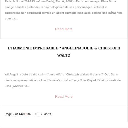
Paris, le 3 mai 2024 Kloroform (Dudaj, Tiranë, 2009) : Dans cet ouvrage, Klara Buda
plonge dans les profondeurs psychologiques de ses personnages, utilisant le
chloroforme non seulement comme un agent chimique mais aussi comme une métaphore
pour ex...
Read More
L’HARMONIE IMPROBABLE ? ANGELINA JOLIE & CHRISTOPH
WALTZ
Will Angelina Jolie be the caring ‘future-wife’ of Christoph Waltz’s ‘ill pianist’? Oui: Dans
une libre representation de Lisa Genova’s novel – Every Note Played L’état de santé de
Elias (Waltz) le fa...
Read More
Page 2 of 14
«
1
2
3
4
5
...
10
...
»
Last »