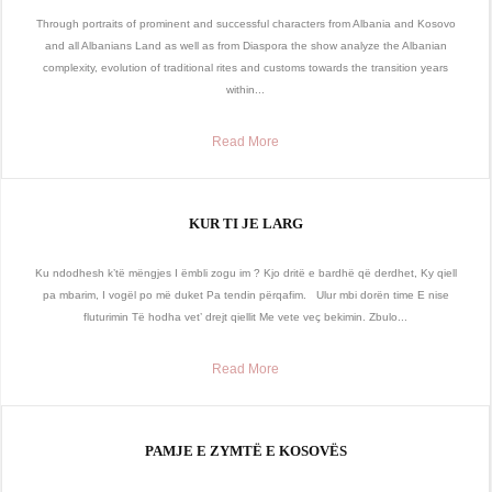
Through portraits of prominent and successful characters from Albania and Kosovo
and all Albanians Land as well as from Diaspora the show analyze the Albanian
complexity, evolution of traditional rites and customs towards the transition years
within...
Read More
KUR TI JE LARG
Ku ndodhesh k’të mëngjes I ëmbli zogu im ? Kjo dritë e bardhë që derdhet, Ky qiell
pa mbarim, I vogël po më duket Pa tendin përqafim. Ulur mbi dorën time E nise
fluturimin Të hodha vet’ drejt qiellit Me vete veç bekimin. Zbulo...
Read More
PAMJE E ZYMTË E KOSOVËS