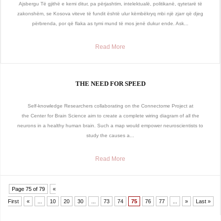
Ajsbergu Të gjithë e kemi ditur, pa përjashtim, intelektualë, politikanë, qytetarë të
zakonshëm, se Kosova viteve të fundit është ulur këmbëkryq mbi një zjarr që djeg
përbrenda, por që flaka as tymi mund të mos jenë dukur ende. Ask...
Read More
THE NEED FOR SPEED
Self-knowledge Researchers collaborating on the Connectome Project at
the Center for Brain Science aim to create a complete wiring diagram of all the
neurons in a healthy human brain. Such a map would empower neuroscientists to
study the causes a...
Read More
Page 75 of 79
«
First
«
...
10
20
30
...
73
74
75
76
77
...
»
Last »