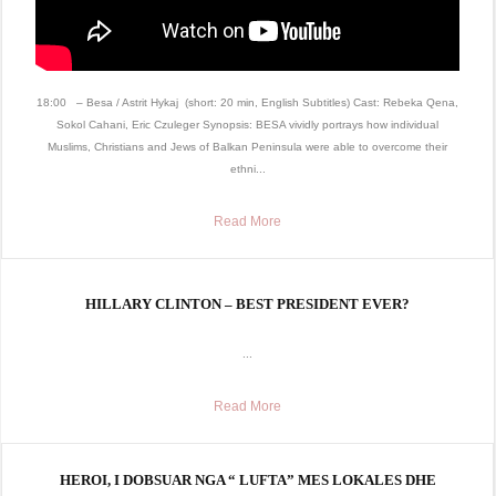
18:00 – Besa / Astrit Hykaj (short: 20 min, English Subtitles) Cast: Rebeka Qena,
Sokol Cahani, Eric Czuleger Synopsis: BESA vividly portrays how individual
Muslims, Christians and Jews of Balkan Peninsula were able to overcome their
ethni...
Read More
HILLARY CLINTON – BEST PRESIDENT EVER?
...
Read More
HEROI, I DOBSUAR NGA “ LUFTA” MES LOKALES DHE