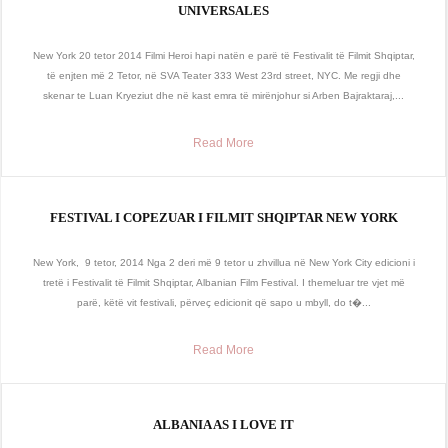
UNIVERSALES
New York 20 tetor 2014 Filmi Heroi hapi natën e parë të Festivalit të Filmit Shqiptar,
të enjten më 2 Tetor, në SVA Teater 333 West 23rd street, NYC. Me regji dhe
skenar te Luan Kryeziut dhe në kast emra të mirënjohur si Arben Bajraktaraj,...
Read More
FESTIVAL I COPEZUAR I FILMIT SHQIPTAR NEW YORK
New York, 9 tetor, 2014 Nga 2 deri më 9 tetor u zhvillua në New York City edicioni i
tretë i Festivalit të Filmit Shqiptar, Albanian Film Festival. I themeluar tre vjet më
parë, këtë vit festivali, përveç edicionit që sapo u mbyll, do t�...
Read More
ALBANIA AS I LOVE IT