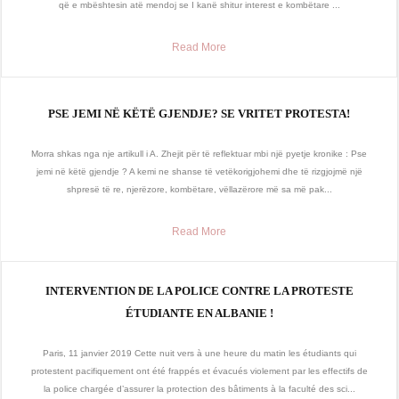
që e mbështesin atë mendoj se I kanë shitur interest e kombëtare ...
Read More
PSE JEMI NË KËTË GJENDJE? SE VRITET PROTESTA!
Morra shkas nga nje artikull i A. Zhejit për të reflektuar mbi një pyetje kronike : Pse
jemi në këtë gjendje ? A kemi ne shanse të vetëkorigjohemi dhe të rizgjojmë një
shpresë të re, njerëzore, kombëtare, vëllazërore më sa më pak...
Read More
INTERVENTION DE LA POLICE CONTRE LA PROTESTE
ÉTUDIANTE EN ALBANIE !
Paris, 11 janvier 2019 Cette nuit vers à une heure du matin les étudiants qui
protestent pacifiquement ont été frappés et évacués violement par les effectifs de
la police chargée d’assurer la protection des bâtiments à la faculté des sci...