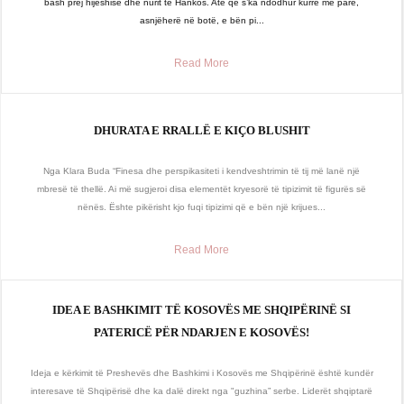
bash prej hijeshisë dhe nurit të Hankos. Atë që s’ka ndodhur kurrë më parë,
asnjëherë në botë, e bën pi...
Read More
DHURATA E RRALLË E KIÇO BLUSHIT
Nga Klara Buda “Finesa dhe perspikasiteti i kendveshtrimin të tij më lanë një
mbresë të thellë. Ai më sugjeroi disa elementët kryesorë të tipizimit të figurës së
nënës. Ështe pikërisht kjo fuqi tipizimi që e bën një krijues...
Read More
IDEA E BASHKIMIT TË KOSOVËS ME SHQIPËRINË SI
PATERICË PËR NDARJEN E KOSOVËS!
Ideja e kërkimit të Preshevës dhe Bashkimi i Kosovës me Shqipërinë është kundër
interesave të Shqipërisë dhe ka dalë direkt nga "guzhina” serbe. Liderët shqiptarë