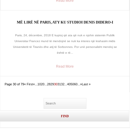
Read More
MË LIRË NË PARIS, ATY KU STUDIOI DENIS DIDERO-I
Paris, 24, décembre, 2018 E kuptoj që ata që nuk e njohin sistemin Publik
Universitar Francez mund të mendojnë se nuk ka interes një krahasim midis
Universitetit të Tiranës dhe atij të Sorbonnes. Por unë personalisht mendoj se
është e rë...
Read More
Page 30 of 79
« First
«
...
10
20
...
28
29
30
31
32
...
40
50
60
...
»
Last »