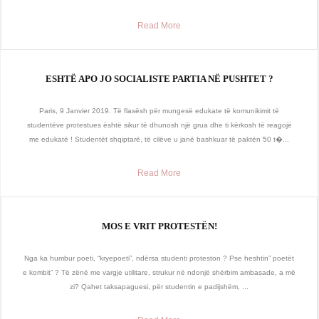
Read More
ESHTË APO JO SOCIALISTE PARTIA NË PUSHTET ?
Paris, 9 Janvier 2019. Të flasësh për mungesë edukate të komunikimit të
studentëve protestues është sikur të dhunosh një grua dhe ti kërkosh të reagojë
me edukatë ! Studentët shqiptarë, të cilëve u janë bashkuar të paktën 50 t�...
Read More
MOS E VRIT PROTESTËN!
Nga ka humbur poeti, “kryepoeti”, ndërsa studenti proteston ? Pse heshtin” poetët
e kombit” ? Të zënë me vargje utilitare, strukur në ndonjë shërbim ambasade, a më
zi? Qahet taksapaguesi, për studentin e padijshëm, ...