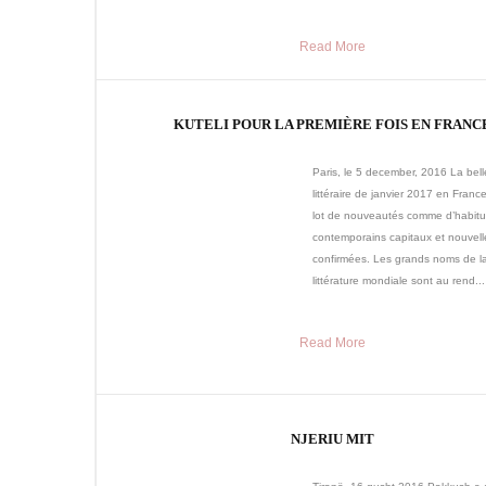
Read More
KUTELI POUR LA PREMIÈRE FOIS EN FRANC
Paris, le 5 december, 2016 La bell
littéraire de janvier 2017 en Franc
lot de nouveautés comme d’habitu
contemporains capitaux et nouvel
confirmées. Les grands noms de l
littérature mondiale sont au rend...
Read More
NJERIU MIT