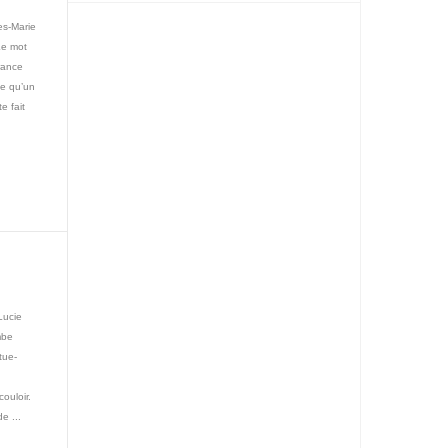
es-Marie
Le mot
France
te qu’un
e fait
Lucie
mbe
tue-
ouloir.
e ...