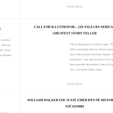
Read More
CALL FOR ILLUSTRATOR – 228 TALES BY AFRICA
E
GREATEST STORY TELLER
e rentrée
Call for illustration of african tales. T
e offre son
228 enchanting tales by Africa’s grea
de, entre
story teller Kama Kamanda Sawyor. 
les plumes
looking for very special and in the 
a
time beautiful illustrations Tales of
Vol. 1 by Kama Sywor Kam...
Read More
WILLIAM WALKER OSE SI NJË EMËR HYN NË HISTOR
NJË KOMBI