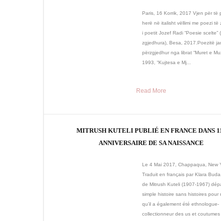
Paris, 16 Korrik, 2017 Vjen për të
herë në italisht vëllimi me poezi të
i poetit Jozef Radi “Poesie scelte” 
zgjedhura), Besa, 2017.Poezitë j
përzgjedhur nga librat “Muret e Mu
1993, “Kujtesa e Mj...
Read More
MITRUSH KUTELI PUBLIÉ EN FRANCE DANS 1
ANNIVERSAIRE DE SA NAISSANCE
Le 4 Mai 2017, Chappaqua, New 
Traduit en français par Klara Buda,
de Mitrush Kuteli (1907-1967) dé
simple histoire sans histoires pour
qu’il a également été ethnologue-
collectionneur des us et coutumes 