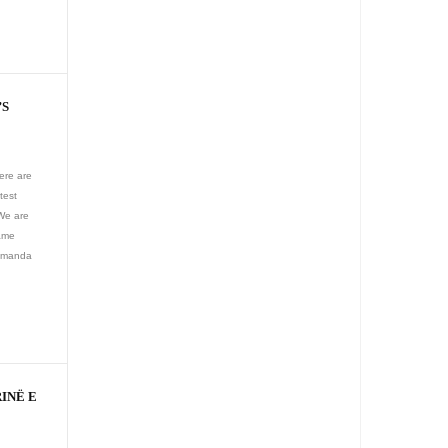
’S
here are
test
We are
same
 Kamanda
INË E