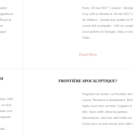
 parën
Paris, 18 mai 2017 L’auteur : Georg
 zgjedhura
Lory 136 en librairie le 18 mai 2017 
(Poezi të
de l’éditeur : Jamais livre publié en 
anë
n’aura été si singulier : 136 ne comp
zgut”
court poème en français, mais ce text
l’obje...
Read More
10
FRONTIÈRE APOCALYPTIQUE?
Fragment du roman La Frontière de 
York, USA
Leane “Pensées à retardement. Bo
 ce récit
logée sous mon cervelet. Cogitant à 
passe une
tête. Sans arrêt. Alors les jambes
 rappeler
mécaniques, dans les rails huilés du c
Courir pour ne pas mourir, pour aller d
alb...