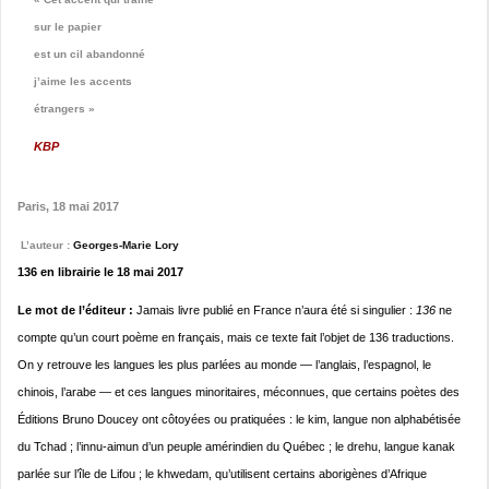
sur le papier
est un cil abandonné
j’aime les accents
étrangers »
KBP
Paris, 18 mai 2017
L’auteur :
Georges-Marie Lory
136 en librairie le 18 mai 2017
Le mot de l’éditeur :
Jamais livre publié en France n’aura été si singulier :
136
ne
compte qu’un court poème en français, mais ce texte fait l’objet de 136 traductions.
On y retrouve les langues les plus parlées au monde — l’anglais, l’espagnol, le
chinois, l’arabe — et ces langues minoritaires, méconnues, que certains poètes des
Éditions Bruno Doucey ont côtoyées ou pratiquées : le kim, langue non alphabétisée
du Tchad ; l’innu-aimun d’un peuple amérindien du Québec ; le drehu, langue kanak
parlée sur l’île de Lifou ; le khwedam, qu’utilisent certains aborigènes d’Afrique