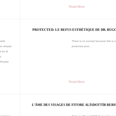
Read More
PROTECTED: LE REFUS ESTHÉTIQUE DE DR. RUG
oetët
There is no excerpt because this is a
me xhepat
protected post....
i do të
i
 #Poetët
Read More
L’ÂME DES VISAGES DE FITORE ALÍSDOTTÍR BERI