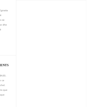
 Egnatia
së
m në
ike dhe
të
MENTS
19h30,
e ce
chel.
ens que
esque