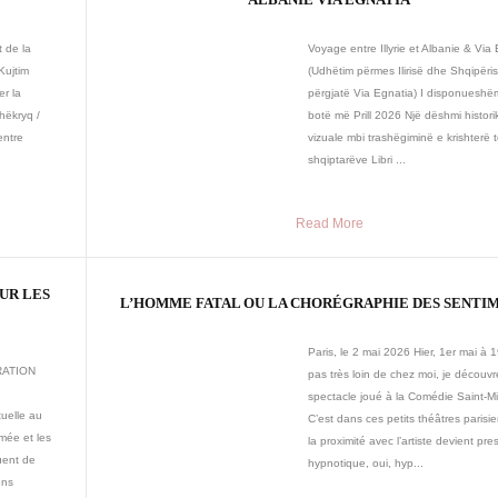
t de la
Voyage entre Illyrie et Albanie & Via
Kujtim
(Udhëtim përmes Ilirisë dhe Shqipëri
er la
përgjatë Via Egnatia) I disponueshë
hëkryq /
botë më Prill 2026 Një dëshmi histor
entre
vizuale mbi trashëgiminë e krishterë 
shqiptarëve Libri ...
Read More
UR LES
L’HOMME FATAL OU LA CHORÉGRAPHIE DES SENTI
Paris, le 2 mai 2026 Hier, 1er mai à 
RATION
pas très loin de chez moi, je découvr
spectacle joué à la Comédie Saint-Mi
uelle au
C’est dans ces petits théâtres parisi
rmée et les
la proximité avec l’artiste devient pr
uent de
hypnotique, oui, hyp...
ens