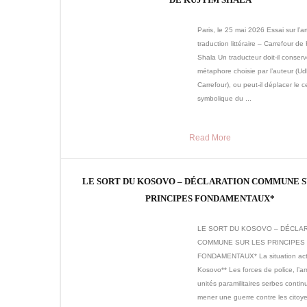
Paris, le 25 mai 2026 Essai sur l’ar
traduction littéraire – Carrefour de 
Shala Un traducteur doit-il conserv
métaphore choisie par l’auteur (Ud
Carrefour), ou peut-il déplacer le c
symbolique du ...
Read More
LE SORT DU KOSOVO – DÉCLARATION COMMUNE S
PRINCIPES FONDAMENTAUX*
LE SORT DU KOSOVO – DÉCLA
COMMUNE SUR LES PRINCIPES
FONDAMENTAUX* La situation act
Kosovo** Les forces de police, l’a
unités paramilitaires serbes contin
mener une guerre contre les citoy