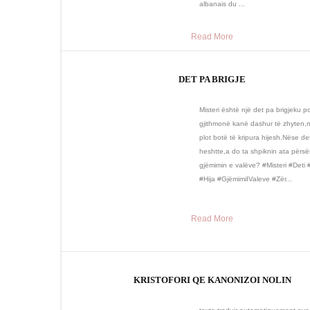
albanais du ...
Read More
DET PA BRIGJE
Misteri është një det pa brigjeku p
gjithmonë kanë dashur të zhyten,
plot botë të kripura hijesh.Nëse det
heshtte,a do ta shpiknin ata përsër
gjëmimin e valëve? #Misteri #Deti
#Hija #GjëmimiIValeve #Zër...
Read More
KRISTOFORI QE KANONIZOI NOLIN