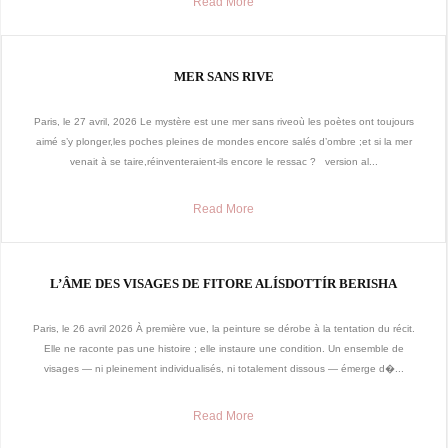
Read More
MER SANS RIVE
Paris, le 27 avril, 2026 Le mystère est une mer sans riveoù les poètes ont toujours
aimé s’y plonger,les poches pleines de mondes encore salés d’ombre ;et si la mer
venait à se taire,réinventeraient-ils encore le ressac ? version al...
Read More
L’ÂME DES VISAGES DE FITORE ALÍSDOTTÍR BERISHA
Paris, le 26 avril 2026 À première vue, la peinture se dérobe à la tentation du récit.
Elle ne raconte pas une histoire ; elle instaure une condition. Un ensemble de
visages — ni pleinement individualisés, ni totalement dissous — émerge d�...
Read More