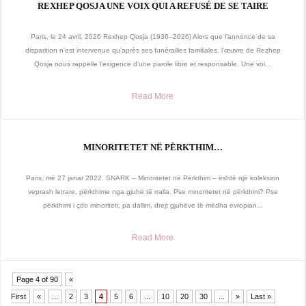
REXHEP QOSJA UNE VOIX QUI A REFUSÉ DE SE TAIRE
Paris, le 24 avril, 2026 Rexhep Qosja (1936–2026) Alors que l’annonce de sa
disparition n’est intervenue qu’après ses funérailles familiales, l’œuvre de Rezhep
Qosja nous rappelle l’exigence d’une parole libre et responsable. Une voi...
Read More
MINORITETET NË PËRKTHIM…
Paris, më 27 janar 2022. SNARK – Minoritetet në Përkthim – është një koleksion
veprash letrare, përkthime nga gjuhë të rralla. Pse minoritetet në përkthim? Pse
përkthimi i çdo minoriteti, pa dallim, drejt gjuhëve të mëdha evropian...
Read More
Page 4 of 90
«
First
«
...
2
3
4
5
6
...
10
20
30
...
»
Last »