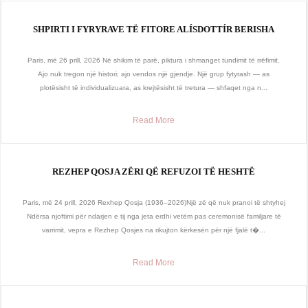
SHPIRTI I FYRYRAVE TË FITORE ALÍSDOTTÍR BERISHA
Paris, më 26 prill, 2026 Në shikim të parë, piktura i shmanget tundimit të rrëfimit.
Ajo nuk tregon një histori; ajo vendos një gjendje. Një grup fytyrash — as
plotësisht të individualizuara, as krejtësisht të tretura — shfaqet nga n...
Read More
REZHEP QOSJA ZËRI QË REFUZOI TË HESHTË
Paris, më 24 prill, 2026 Rexhep Qosja (1936–2026)Një zë që nuk pranoi të shtyhej
Ndërsa njoftimi për ndarjen e tij nga jeta erdhi vetëm pas ceremonisë familjare të
varrimit, vepra e Rezhep Qosjes na rikujton kërkesën për një fjalë t�...
Read More