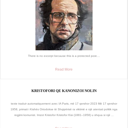
There is no excerpt because this is a protected post....
Read More
KRISTOFORI QE KANONIZOI NOLIN
texte traduir automatiquement avec IA Paris, më 17 qershor 2023 Më 17 qershor
1958, primati i Kishës Ortodokse të Shqipërisë ra viktimë e një atentati politik nga
regjimi komunist. Imzot Kristofor Kristofor Kisi (1881–1958) u shqua si një ...