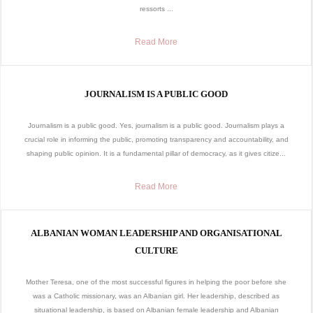
ressorts ...
Read More
JOURNALISM IS A PUBLIC GOOD
Journalism is a public good. Yes, journalism is a public good. Journalism plays a
crucial role in informing the public, promoting transparency and accountability, and
shaping public opinion. It is a fundamental pillar of democracy, as it gives citize...
Read More
ALBANIAN WOMAN LEADERSHIP AND ORGANISATIONAL
CULTURE
Mother Teresa, one of the most successful figures in helping the poor before she
was a Catholic missionary, was an Albanian girl. Her leadership, described as
situational leadership, is based on Albanian female leadership and Albanian