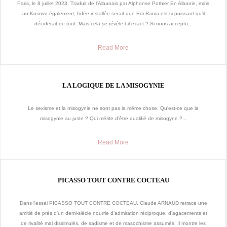
Paris, le 8 juillet 2023. Traduit de l’Albanais par Alphonse Pothier En Albanie, mais
au Kosovo également, l’idée installée serait que Edi Rama est si puissant qu’il
déciderait de tout. Mais cela se révèle-t-il exact ? Si nous accepto...
Read More
LA LOGIQUE DE LA MISOGYNIE
Le sexisme et la misogynie ne sont pas la même chose. Qu'est-ce que la
misogynie au juste ? Qui mérite d'être qualifié de misogyne ?...
Read More
PICASSO TOUT CONTRE COCTEAU
Dans l'essai PICASSO TOUT CONTRE COCTEAU, Claude ARNAUD retrace une
amitié de près d’un demi-siècle nourrie d’admiration réciproque, d’agacements et
de rivalité mal dissimulés, de sadisme et de masochisme assumés. Il montre les