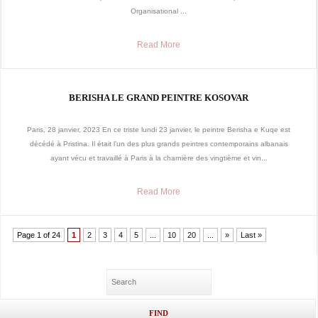
Organisational ...
Read More
BERISHA LE GRAND PEINTRE KOSOVAR
Paris, 28 janvier, 2023 En ce triste lundi 23 janvier, le peintre Berisha e Kuqe est
décédé à Pristina. Il était l’un des plus grands peintres contemporains albanais
ayant vécu et travaillé à Paris à la charnière des vingtième et vin...
Read More
Page 1 of 24
1
2
3
4
5
...
10
20
...
»
Last »