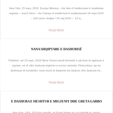
New York, 15 mars, 2016 Europe Memory – the fate of intellectuals in totalitarian
regimes – Jusuf Vrioni – the Calvary of intellectual in totalitarianism 16 mars 2016
– 100 vetori i lindjes ! 25 maj 2016 – 15 vj...
Read More
NANA SHQIPTARE E DASHURISË
Prishtinë, më 15 mars, 2016 Nëna Tereze trandi themelet e një bote të egërsuar e
egoiste, në të cilën dashuria trajtohet si nocion abstrakt. Përkundrazi, ajo ka
dëshmuar të kundërtën: bota mund të drejtohet me dashuri, dhe dashuria ës...
Read More
E DASHURA E HESHTUR E MIGJENIT DHE GRETA GARBO
New York, USA, 2016 Ajo shkollë, në Pukë* kishte dy a tri shkallë ku ulesha