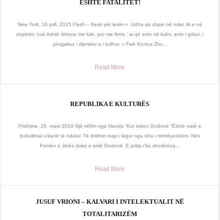
ËSHTË FATALITET!
New York, 16 prill, 2015 Flash – ftesë për lexim « Udha që shpie në nder, liri e në
shpëtim, nuk është shtruar me lule, por me ferra ; ai që arrin në kulm, arrin i grisur, i
përgjakur, i djersitur e i lodhur. » Faik Konica Zhv...
Read More
REPUBLIKA E KULTURËS
Prishtine, 26 mars 2016 Një rrëfim nga Irlanda “Kur takon Godonë “Është natë e
bubullimat s’kanë të ndalur. Të dridhet trupi i lagur nga shiu i rrëmbyeshëm. Nën
Pemën e Jetës duke e pritë Godonë. E pritja t’ka shndërrua...
Read More
JUSUF VRIONI – KALVARI I INTELEKTUALIT NË
TOTALITARIZËM