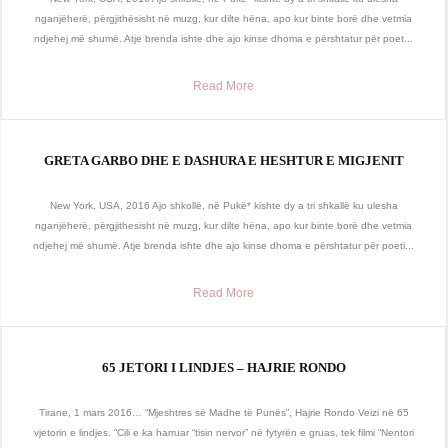
nganjëherë, përgjithësisht në muzg, kur dilte hëna, apo kur binte borë dhe vetmia
ndjehej më shumë. Atje brenda ishte dhe ajo kinse dhoma e përshtatur për poet...
Read More
GRETA GARBO DHE E DASHURA E HESHTUR E MIGJENIT
New York, USA, 2016 Ajo shkollë, në Pukë* kishte dy a tri shkallë ku ulesha
nganjëherë, përgjithesisht në muzg, kur dilte hëna, apo kur binte borë dhe vetmia
ndjehej më shumë. Atje brenda ishte dhe ajo kinse dhoma e përshtatur për poeti...
Read More
65 JETORI I LINDJES – HAJRIE RONDO
Tirane, 1 mars 2016… “Mjeshtres së Madhe të Punës”, Hajrie Rondo Veizi në 65
vjetorin e lindjes. “Cili e ka harruar “tisin nervor” në fytyrën e gruas, tek filmi “Nentori