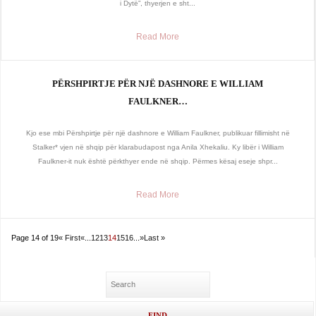
i Dytë”, thyerjen e sht...
Read More
PËRSHPIRTJE PËR NJË DASHNORE E WILLIAM
FAULKNER…
Kjo ese mbi Përshpirtje për një dashnore e William Faulkner, publikuar fillimisht në
Stalker* vjen në shqip për klarabudapost nga Anila Xhekaliu. Ky libër i William
Faulkner-it nuk është përkthyer ende në shqip. Përmes kësaj eseje shpr...
Read More
Page 14 of 19
« First
«
...
12
13
14
15
16
...
»
Last »