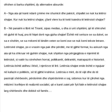
ofrohen si barka shpëtimi, dy alternative absurde:
A – Nga ata që kanë ndarë çmime me shumicë dhe pakicë, shpallet se nuk ka letërsi
shqipe. Kur nuk ka letërsi shqipe, çfarë vlere ka të ketë katedra të letërsisë shqipe?
B – Në panairin e librit në Tiranë, sipas medias, u dha si urë shpëtimi, që të shkruhet
në gjuhë të huaj, pra të hiqet dorë nga gjuha shqipe! Është më serioze se sa duket, se
sa e shohim, se sa rrekemi të bindim veten se kemi ose se nuk kemi tekste letrare.
Letërsinë shqipe, po e vrasim nga pak dhe përditë, me të gjithë format, ku askush nga
ata që ka shkruar në gjuhën shqipe, nuk shpëton nga përgjegjësia e mjerimit të
letërsisë, si vatër ku strehohen horrat, politikanët, delirantët, matrapazët e historisë.
Letërsia është atdheu i lirisë, i njerëzve të lirë. Letërsia shqipe ende është e ngujuar
në kafazin e politikës, së të gjithë krahëve. Letërsia e mirë, do të vijë dhe do të
pastrojë shërbesën, përdorimin dhe shpërdorimin e saj, sidomos kur të çlirohet nga
mitizimi i korifejve të realizmit socialist, që e kanë zatet për fyti fatin e letërsisë shqipe
larg shërbesës dhe dobisë së famës….