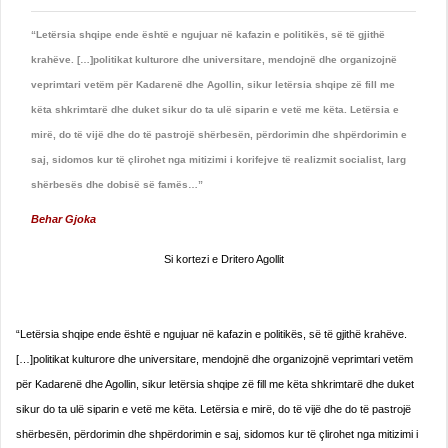
“Letërsia shqipe ende është e ngujuar në kafazin e politikës, së të gjithë
krahëve. […]politikat kulturore dhe universitare, mendojnë dhe organizojnë
veprimtari vetëm për Kadarenë dhe Agollin, sikur letërsia shqipe zë fill me
këta shkrimtarë dhe duket sikur do ta ulë siparin e vetë me këta. Letërsia e
mirë, do të vijë dhe do të pastrojë shërbesën, përdorimin dhe shpërdorimin e
saj, sidomos kur të çlirohet nga mitizimi i korifejve të realizmit socialist, larg
shërbesës dhe dobisë së famës…”
Behar Gjoka
Si kortezi e Dritero Agollit
“Letërsia shqipe ende është e ngujuar në kafazin e politikës, së të gjithë krahëve.
[…]politikat kulturore dhe universitare, mendojnë dhe organizojnë veprimtari vetëm
për Kadarenë dhe Agollin, sikur letërsia shqipe zë fill me këta shkrimtarë dhe duket
sikur do ta ulë siparin e vetë me këta. Letërsia e mirë, do të vijë dhe do të pastrojë
shërbesën, përdorimin dhe shpërdorimin e saj, sidomos kur të çlirohet nga mitizimi i