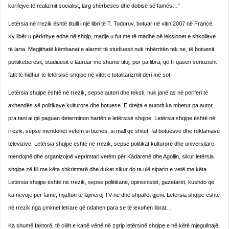
korifejve të realizmit socialist, larg shërbesës dhe dobisë së famës…”
Letërsia në rrezik është titulli i një libri të T. Todorov, botuar në vitin 2007 në Francë.
Ky libër u përkthye edhe në shqip, madje u fut me të madhe në leksionet e shkollave
të larta. Megjithatë këmbanat e alarmit të studiuesit nuk mbërritën tek ne, të botuesit,
politikëbërësit, studiuesit e lauruar me shumë tituj, por pa libra, që t’i qasen seriozisht
fatit të hidhur të letërsisë shqipe në vitet e totalitarizmit deri më sot.
Letërsia shqipe është në rrezik, sepse autori dhe teksti, nuk janë as në periferi të
axhendës së politikave kulturore dhe botuese. E drejta e autorit ka mbetur pa autor,
pra tani ai që paguan determinon hartën e letërsisë shqipe. Letërsia shqipe është në
rrezik, sepse mendohet vetëm si biznes, si mall që shitet, fal botuesve dhe reklamave
televizive. Letërsia shqipe është në rrezik, sepse politikat kulturore dhe universitare,
mendojnë dhe organizojnë veprimtari vetëm për Kadarenë dhe Agollin, sikur letërsia
shqipe zë fill me këta shkrimtarë dhe duket sikur do ta ulë siparin e vetë me këta.
Letërsia shqipe është në rrezik, sepse politikanë, opinionistët, gazetarët, kushdo që
ka nevojë për famë, mjafton të lajmëroj TV-në dhe shpallet gjeni. Letërsia shqipe është
në rrezik nga çmimet letrare që ndahen para se të lexohen librat…
Ka shumë faktorë, të cilët e kanë vënë në zgrip letërsinë shqipe e në këtë mjegullnajë,