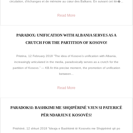
circulation, d’échanges et de mémoire au cœur des Balkans. En suivant cet itin�...
Read More
PARADOX: UNIFICATION WITH ALBANIA SERVES AS A
CRUTCH FOR THE PARTITION OF KOSOVO!
Pristina, 12 February 2018 “The idea of Kosovo’s unification with Albania,
increasingly articulated in the media, paradoxically serves as a crutch for the
partition of Kosovo.” — KB At this precise moment, the promotion of unification
between...
Read More
PARADOKSI: BASHKIMI ME SHQIPËRINË VJEN SI PATERICË
PËR NDARJEN E KOSOVËS!
Prishtinë, 12 shkurt 2018 “Ideaja e Bashkimit të Kosovës me Shqipërinë që po