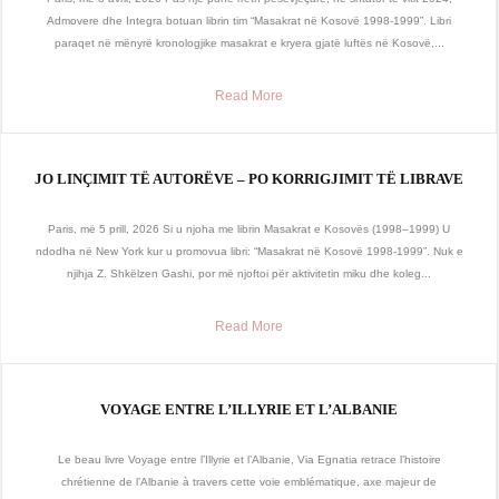
Admovere dhe Integra botuan librin tim “Masakrat në Kosovë 1998-1999”. Libri
paraqet në mënyrë kronologjike masakrat e kryera gjatë luftës në Kosovë,...
Read More
JO LINÇIMIT TË AUTORËVE – PO KORRIGJIMIT TË LIBRAVE
Paris, më 5 prill, 2026 Si u njoha me librin Masakrat e Kosovës (1998–1999) U
ndodha në New York kur u promovua libri: “Masakrat në Kosovë 1998-1999”. Nuk e
njihja Z. Shkëlzen Gashi, por më njoftoi për aktivitetin miku dhe koleg...
Read More
VOYAGE ENTRE L’ILLYRIE ET L’ALBANIE
Le beau livre Voyage entre l’Illyrie et l’Albanie, Via Egnatia retrace l’histoire
chrétienne de l’Albanie à travers cette voie emblématique, axe majeur de