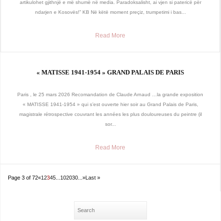
artikulohet gjithnjë e më shumë në media. Paradoksalisht, ai vjen si patericë për
ndarjen e Kosovës!” KB Në këtë moment preçiz, trumpetimi i bas...
Read More
« MATISSE 1941-1954 » GRAND PALAIS DE PARIS
Paris , le 25 mars 2026 Recomandation de Claude Arnaud …la grande exposition
« MATISSE 1941-1954 » qui s’est ouverte hier soir au Grand Palais de Paris,
magistrale rétrospective couvrant les années les plus douloureuses du peintre (il
sor...
Read More
Page 3 of 72
«
1
2
3
4
5
...
10
20
30
...
»
Last »