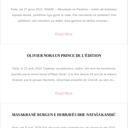
Paris, më 27 janar 2022. SNARK – Minoritetet në Përkthim – është një koleksion
veprash letrare, përkthime nga gjuhë të rralla. Pse minoritetet në përkthim? Pse
përkthimi i çdo minoriteti, pa dallim, drejt gjuhëve të mëdha evropian...
Read More
OLIVIER NORA UN PRINCE DE L’ÉDITION
Paris, le 21 avril, 2026 Tristesse, accablement, colère, tels sont les sentiments
suscités par le renvoi brutal d’Olivier Nora*, à la tête depuis 26 ans de la maison
Grasset, par le groupe Hachette, désormais propriété de Vivendi, au sein du...
Read More
MASAKRA NË BURGUN E DUBRAVËS DHE NATAŠA KANDIĆ
Paris, më 8 avril, 2026 Pas një pune rreth pesëvjeçare, në shtator të vitit 2024,