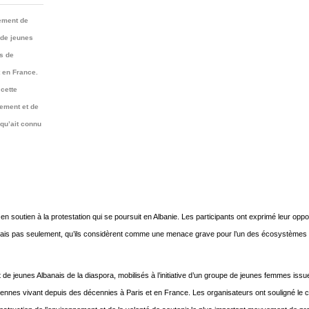
lement de
 de jeunes
s de
 en France.
 cette
nement et de
 qu’ait connu
 soutien à la protestation qui se poursuit en Albanie. Les participants ont exprimé leur oppo
 mais pas seulement, qu’ils considèrent comme une menace grave pour l’un des écosystèmes 
de jeunes Albanais de la diaspora, mobilisés à l’initiative d’un groupe de jeunes femmes issu
iennes vivant depuis des décennies à Paris et en France. Les organisateurs ont souligné le 