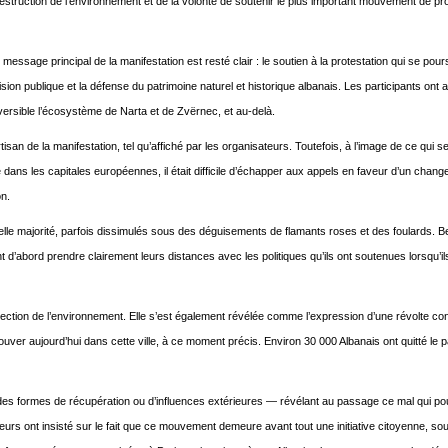
 destruction de l’environnement et de la volonté de soutenir le plus important mouvement de pr
e message principal de la manifestation est resté clair : le soutien à la protestation qui se pour
sion publique et la défense du patrimoine naturel et historique albanais. Les participants ont 
versible l’écosystème de Narta et de Zvërnec, et au-delà.
tisan de la manifestation, tel qu’affiché par les organisateurs. Toutefois, à l’image de ce qui 
 dans les capitales européennes, il était difficile d’échapper aux appels en faveur d’un chan
n.
tuelle majorité, parfois dissimulés sous des déguisements de flamants roses et des foulards.
 d’abord prendre clairement leurs distances avec les politiques qu’ils ont soutenues lorsqu’il
tection de l’environnement. Elle s’est également révélée comme l’expression d’une révolte co
ver aujourd’hui dans cette ville, à ce moment précis. Environ 30 000 Albanais ont quitté le 
des formes de récupération ou d’influences extérieures — révélant au passage ce mal qui pou
urs ont insisté sur le fait que ce mouvement demeure avant tout une initiative citoyenne, so