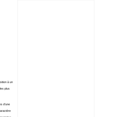
sition à un
les plus
es d’une
caractère