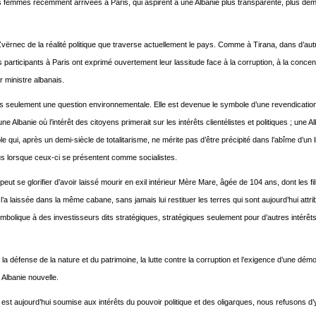
unes femmes récemment arrivées à Paris, qui aspirent à une Albanie plus transparente, plus dé
ërnec de la réalité politique que traverse actuellement le pays. Comme à Tirana, dans d’autr
participants à Paris ont exprimé ouvertement leur lassitude face à la corruption, à la concen
 ministre albanais.
s seulement une question environnementale. Elle est devenue le symbole d’une revendication
une Albanie où l’intérêt des citoyens primerait sur les intérêts clientélistes et politiques ; une A
ple qui, après un demi-siècle de totalitarisme, ne mérite pas d’être précipité dans l’abîme d’un 
us lorsque ceux-ci se présentent comme socialistes.
peut se glorifier d’avoir laissé mourir en exil intérieur Mère Mare, âgée de 104 ans, dont les fil
 l’a laissée dans la même cabane, sans jamais lui restituer les terres qui sont aujourd’hui attr
mbolique à des investisseurs dits stratégiques, stratégiques seulement pour d’autres intérê
 la défense de la nature et du patrimoine, la lutte contre la corruption et l’exigence d’une démo
 Albanie nouvelle.
t aujourd’hui soumise aux intérêts du pouvoir politique et des oligarques, nous refusons d’y