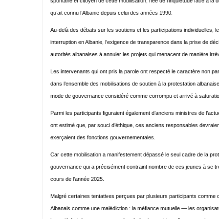
spontané et citoyen de cette mobilisation, née de l’inquiétude face à la
qu’ait connu l’Albanie depuis celui des années 1990.
Au-delà des débats sur les soutiens et les participations individuelles, l
interruption en Albanie, l’exigence de transparence dans la prise de déci
autorités albanaises à annuler les projets qui menacent de manière irré
Les intervenants qui ont pris la parole ont respecté le caractère non par
dans l’ensemble des mobilisations de soutien à la protestation albanaise
mode de gouvernance considéré comme corrompu et arrivé à saturatio
Parmi les participants figuraient également d’anciens ministres de l’ac
ont estimé que, par souci d’éthique, ces anciens responsables devraient
exerçaient des fonctions gouvernementales.
Car cette mobilisation a manifestement dépassé le seul cadre de la pro
gouvernance qui a précisément contraint nombre de ces jeunes à se trou
cours de l’année 2025.
Malgré certaines tentatives perçues par plusieurs participants comme 
Albanais comme une malédiction : la méfiance mutuelle — les organisate