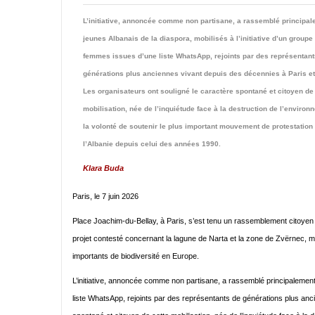
L’initiative, annoncée comme non partisane, a rassemblé principa
jeunes Albanais de la diaspora, mobilisés à l’initiative d’un groupe
femmes issues d’une liste WhatsApp, rejoints par des représentant
générations plus anciennes vivant depuis des décennies à Paris et
Les organisateurs ont souligné le caractère spontané et citoyen de
mobilisation, née de l’inquiétude face à la destruction de l’environ
la volonté de soutenir le plus important mouvement de protestation
l’Albanie depuis celui des années 1990.
Klara Buda
Paris, le 7 juin 2026
Place Joachim-du-Bellay, à Paris, s’est tenu un rassemblement citoyen en
projet contesté concernant la lagune de Narta et la zone de Zvërnec,
importants de biodiversité en Europe.
L’initiative, annoncée comme non partisane, a rassemblé principalement 
liste WhatsApp, rejoints par des représentants de générations plus anc