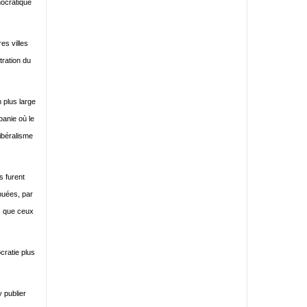
mocratique
es villes
tration du
 plus large
lbanie où le
libéralisme
s furent
ibuées, par
ts que ceux
cratie plus
 publier