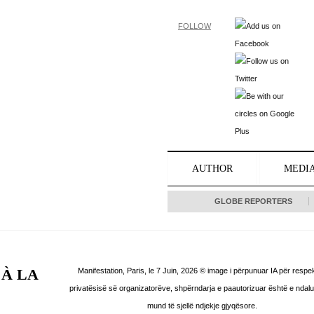
FOLLOW
AUTHOR
MEDI
GLOBE REPORTERS
 À LA
Manifestation, Paris, le 7 Juin, 2026 © image i përpunuar IA për respek
privatësisë së organizatorëve, shpërndarja e paautorizuar është e ndal
mund të sjellë ndjekje gjyqësore.