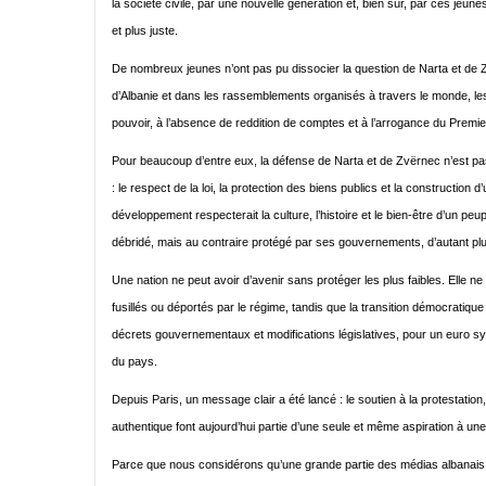
la société civile, par une nouvelle génération et, bien sûr, par ces je
et plus juste.
De nombreux jeunes n’ont pas pu dissocier la question de Narta et de Zv
d’Albanie et dans les rassemblements organisés à travers le monde, les 
pouvoir, à l’absence de reddition de comptes et à l’arrogance du Premier
Pour beaucoup d’entre eux, la défense de Narta et de Zvërnec n’est pa
: le respect de la loi, la protection des biens publics et la construction d’
développement respecterait la culture, l’histoire et le bien-être d’un peu
débridé, mais au contraire protégé par ses gouvernements, d’autant pl
Une nation ne peut avoir d’avenir sans protéger les plus faibles. Elle ne 
fusillés ou déportés par le régime, tandis que la transition démocratique
décrets gouvernementaux et modifications législatives, pour un euro sy
du pays.
Depuis Paris, un message clair a été lancé : le soutien à la protestation,
authentique font aujourd’hui partie d’une seule et même aspiration à une
Parce que nous considérons qu’une grande partie des médias albanais es