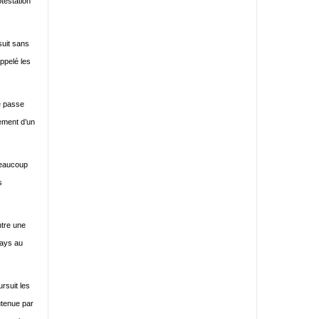
otestation
suit sans
appelé les
se passe
gement d’un
 Beaucoup
s
ntre une
pays au
rsuit les
utenue par