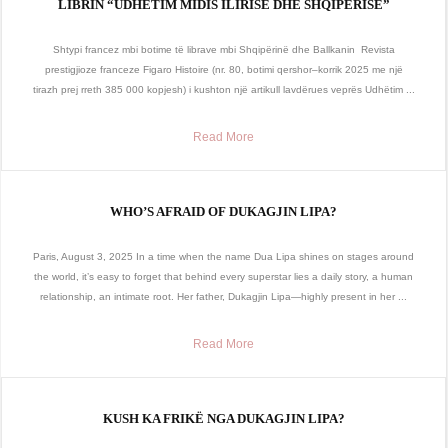
LIBRIN “UDHËTIM MIDIS ILIRISË DHE SHQIPËRISË”
Shtypi francez mbi botime të librave mbi Shqipërinë dhe Ballkanin Revista
prestigjioze franceze Figaro Histoire (nr. 80, botimi qershor–korrik 2025 me një
tirazh prej rreth 385 000 kopjesh) i kushton një artikull lavdërues veprës Udhëtim ...
Read More
WHO’S AFRAID OF DUKAGJIN LIPA?
Paris, August 3, 2025 In a time when the name Dua Lipa shines on stages around
the world, it’s easy to forget that behind every superstar lies a daily story, a human
relationship, an intimate root. Her father, Dukagjin Lipa—highly present in her ...
Read More
KUSH KA FRIKË NGA DUKAGJIN LIPA?