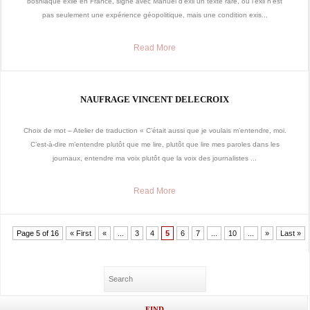
bosniaque exilé en France, signe avec Manuel d’exil un texte rare, où l’exil n’est
pas seulement une expérience géopolitique, mais une condition exis...
Read More
NAUFRAGE VINCENT DELECROIX
Choix de mot – Atelier de traduction « C’était aussi que je voulais m’entendre, moi.
C’est-à-dire m’entendre plutôt que me lire, plutôt que lire mes paroles dans les
journaux, entendre ma voix plutôt que la voix des journalistes ...
Read More
Page 5 of 16
« First
«
...
3
4
5
6
7
...
10
...
»
Last »