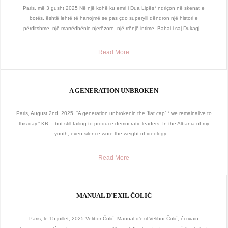
Paris, më 3 gusht 2025 Në një kohë ku emri i Dua Lipës* ndriçon në skenat e
botës, është lehtë të harrojmë se pas çdo superylli qëndron një histori e
përditshme, një marrëdhënie njerëzore, një rrënjë intime. Babai i saj Dukagj...
Read More
A GENERATION UNBROKEN
Paris, August 2nd, 2025 “A generation unbrokenin the ‘flat cap’ * we remainalive to
this day.” KB …but still failing to produce democratic leaders. In the Albania of my
youth, even silence wore the weight of ideology. ...
Read More
MANUAL D’EXIL ČOLIĆ
Paris, le 15 juillet, 2025 Velibor Čolić, Manual d’exil Velibor Čolić, écrivain