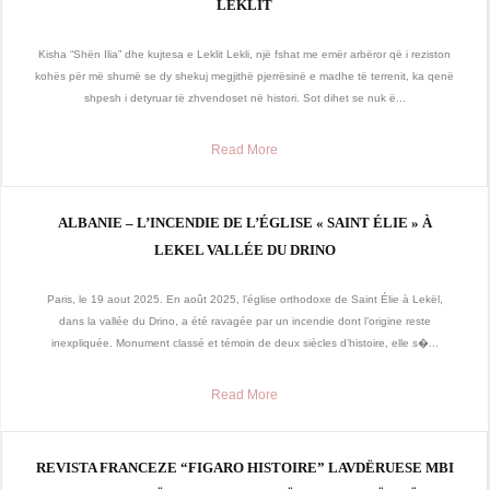
LEKLIT
Kisha “Shën Ilia” dhe kujtesa e Leklit Lekli, një fshat me emër arbëror që i reziston
kohës për më shumë se dy shekuj megjithë pjerrësinë e madhe të terrenit, ka qenë
shpesh i detyruar të zhvendoset në histori. Sot dihet se nuk ë...
Read More
ALBANIE – L’INCENDIE DE L’ÉGLISE « SAINT ÉLIE » À
LEKEL VALLÉE DU DRINO
Paris, le 19 aout 2025. En août 2025, l’église orthodoxe de Saint Élie à Lekël,
dans la vallée du Drino, a été ravagée par un incendie dont l’origine reste
inexpliquée. Monument classé et témoin de deux siècles d’histoire, elle s�...
Read More
REVISTA FRANCEZE “FIGARO HISTOIRE” LAVDËRUESE MBI