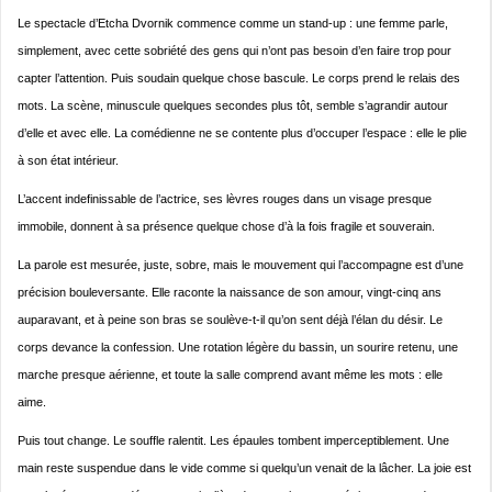
Le spectacle d’Etcha Dvornik commence comme un stand-up : une femme parle,
simplement, avec cette sobriété des gens qui n’ont pas besoin d’en faire trop pour
capter l’attention. Puis soudain quelque chose bascule. Le corps prend le relais des
mots. La scène, minuscule quelques secondes plus tôt, semble s’agrandir autour
d’elle et avec elle. La comédienne ne se contente plus d’occuper l’espace : elle le plie
à son état intérieur.
L’accent indefinissable de l’actrice, ses lèvres rouges dans un visage presque
immobile, donnent à sa présence quelque chose d’à la fois fragile et souverain.
La parole est mesurée, juste, sobre, mais le mouvement qui l’accompagne est d’une
précision bouleversante. Elle raconte la naissance de son amour, vingt-cinq ans
auparavant, et à peine son bras se soulève-t-il qu’on sent déjà l’élan du désir. Le
corps devance la confession. Une rotation légère du bassin, un sourire retenu, une
marche presque aérienne, et toute la salle comprend avant même les mots : elle
aime.
Puis tout change. Le souffle ralentit. Les épaules tombent imperceptiblement. Une
main reste suspendue dans le vide comme si quelqu’un venait de la lâcher. La joie est