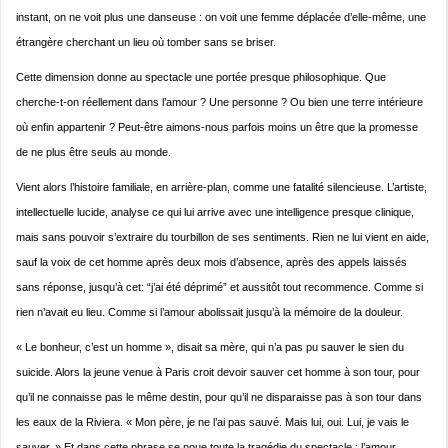
instant, on ne voit plus une danseuse : on voit une femme déplacée d’elle-même, une
étrangère cherchant un lieu où tomber sans se briser.
Cette dimension donne au spectacle une portée presque philosophique. Que
cherche-t-on réellement dans l’amour ? Une personne ? Ou bien une terre intérieure
où enfin appartenir ? Peut-être aimons-nous parfois moins un être que la promesse
de ne plus être seuls au monde.
Vient alors l’histoire familiale, en arrière-plan, comme une fatalité silencieuse. L’artiste,
intellectuelle lucide, analyse ce qui lui arrive avec une intelligence presque clinique,
mais sans pouvoir s’extraire du tourbillon de ses sentiments. Rien ne lui vient en aide,
sauf la voix de cet homme après deux mois d’absence, après des appels laissés
sans réponse, jusqu’à cet: “j’ai été déprimé” et aussitôt tout recommence. Comme si
rien n’avait eu lieu. Comme si l’amour abolissait jusqu’à la mémoire de la douleur.
« Le bonheur, c’est un homme », disait sa mère, qui n’a pas pu sauver le sien du
suicide. Alors la jeune venue à Paris croit devoir sauver cet homme à son tour, pour
qu’il ne connaisse pas le même destin, pour qu’il ne disparaisse pas à son tour dans
les eaux de la Riviera. « Mon père, je ne l’ai pas sauvé. Mais lui, oui. Lui, je vais le
sauver. » Et dans cette phrase se noue toute la tragédie du spectacle : l’amour