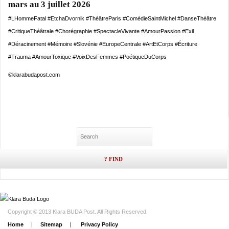
mars au 3 juillet 2026
#LHommeFatal #EtchaDvornik #ThéâtreParis #ComédieSaintMichel #DanseThéâtre
#CritiqueThéâtrale #Chorégraphie #SpectacleVivante #AmourPassion #Exil
#Déracinement #Mémoire #Slovénie #EuropeCentrale #ArtEtCorps #Écriture
#Trauma #AmourToxique #VoixDesFemmes #PoétiqueDuCorps
©klarabudapost.com
Copyright © 2013 Klara BUDA Post. All Rights Reserved.
Home
|
Sitemap
|
Privacy Policy