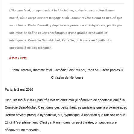
L’Homme fatal
, un spectacle à la fois intime, audacieux et profondément
habité, où le corps devient langage et où l’amour révèle autant sa beauté que
sa violence. Etcha Dvornik y déploie une présence scénique rare, portée par
une mise en scène et une chorégraphie d’une grande sensualité et
intelligence. Comédie Saint-Michel, Paris 5e, du 6 mars au 3 juillet. Un
spectacle à ne pas manquer.
Klara Buda
Etcha Dvornik, l’homme fatal, Comédie Saint-Michel, Paris 5e. Crédit photos ©
Christian de Héricourt
Paris, le 2 mai 2026
Hier, 1er mai à 19h30, pas très loin de chez moi, je découvre ce spectacle joué à la
Comédie Saint-Michel. C’est dans ces petits théâtres parisiens que la proximité avec
l’artiste devient presque hypnotique, oui, hypnotique, à condition que l’art soit esquis.
Et ici, il l’est pleinement. C’est ça, Paris : dans un petit théâtre, on peut encore
découvrir une merveille.