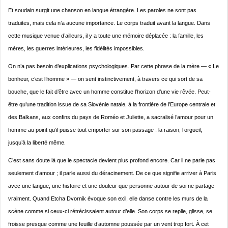
Et soudain surgit une chanson en langue étrangère. Les paroles ne sont pas
traduites, mais cela n’a aucune importance. Le corps traduit avant la langue. Dans
cette musique venue d’ailleurs, il y a toute une mémoire déplacée : la famille, les
mères, les guerres intérieures, les fidélités impossibles.
On n’a pas besoin d’explications psychologiques. Par cette phrase de la mère — « Le
bonheur, c’est l’homme » — on sent instinctivement, à travers ce qui sort de sa
bouche, que le fait d’être avec un homme constitue l’horizon d’une vie rêvée. Peut-
être qu’une tradition issue de sa Slovénie natale, à la frontière de l’Europe centrale et
des Balkans, aux confins du pays de Roméo et Juliette, a sacralisé l’amour pour un
homme au point qu’il puisse tout emporter sur son passage : la raison, l’orgueil,
jusqu’à la liberté même.
C’est sans doute là que le spectacle devient plus profond encore. Car il ne parle pas
seulement d’amour ; il parle aussi du déracinement. De ce que signifie arriver à Paris
avec une langue, une histoire et une douleur que personne autour de soi ne partage
vraiment. Quand Etcha Dvornik évoque son exil, elle danse contre les murs de la
scène comme si ceux-ci rétrécissaient autour d’elle. Son corps se replie, glisse, se
froisse presque comme une feuille d’automne poussée par un vent trop fort. À cet