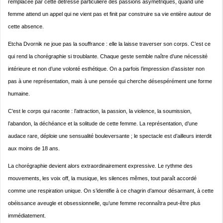
remplacée par cette détresse particulière des passions asymétriques, quand une
femme attend un appel qui ne vient pas et finit par construire sa vie entière autour de
cette absence.
Etcha Dvornik ne joue pas la souffrance : elle la laisse traverser son corps. C’est ce
qui rend la chorégraphie si troublante. Chaque geste semble naître d’une nécessité
intérieure et non d’une volonté esthétique. On a parfois l’impression d’assister non
pas à une représentation, mais à une pensée qui cherche désespérément une forme
humaine.
C’est le corps qui raconte : l’attraction, la passion, la violence, la soumission,
l’abandon, la déchéance et la solitude de cette femme. La représentation, d’une
audace rare, déploie une sensualité bouleversante ; le spectacle est d’ailleurs interdit
aux moins de 18 ans.
La chorégraphie devient alors extraordinairement expressive. Le rythme des
mouvements, les voix off, la musique, les silences mêmes, tout paraît accordé
comme une respiration unique. On s’identifie à ce chagrin d’amour désarmant, à cette
obéissance aveugle et obsessionnelle, qu’une femme reconnaîtra peut-être plus
immédiatement.