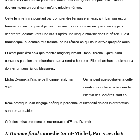
devient moins un sentiment qu’une mission héritée.
Cette femme finira pourtant par comprendre l’emprise en écrivant. L’amour est un
trauma ; on ne comprend jamais vraiment ce qui nous arrive quand on s’y jette
décérébré, comme vers une oasis après une longue marche dans le désert. C’est
traumatique, et comme tout trauma, on ne réalise ce qui nous arrive qu’après coup.
Et c’est peut-être cela que montre magnifiquement Etcha Dvornik : qu’au fond,
certaines passions ne cherchent pas à rendre heureux. Elles cherchent seulement à
donner un sens à nos blessures.
Etcha Dvornik à l’afiche de l’homme fatal, mai
On ne peut que souhaiter à cette
2026.
création singulière de trouver le
chemin des Molières, tant sa
force artistique, son langage scénique personnel et l’intensité de son interprétation
sont remarquables.
Création, mise en scène et interprétation d’Etcha Dvornik.
L’Homme fatal
c
omédie Saint-Michel, Paris 5e, du 6