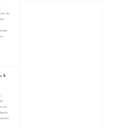
s
ouvre de
issé
.
 temps
u...
» À
5,
ël,
ée par
liquée.
siècles