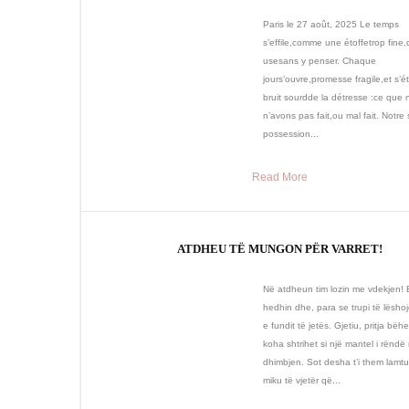
Paris le 27 août, 2025 Le temps
s’effile,comme une étoffetrop fine
usesans y penser. Chaque
jours’ouvre,promesse fragile,et s’é
bruit sourdde la détresse :ce que
n’avons pas fait,ou mal fait. Notre
possession...
Read More
ATDHEU TË MUNGON PËR VARRET!
Në atdheun tim lozin me vdekjen! 
hedhin dhe, para se trupi të lësh
e fundit të jetës. Gjetiu, pritja bëhe
koha shtrihet si një mantel i rëndë
dhimbjen. Sot desha t’i them lamtu
miku të vjetër që...