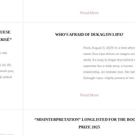
Read More
RUESE
WHO’S AFRAID OF DUKAGJIN LIPA?
ËRISË”
Paris, August 3, 2025 In a time when
ve mbi
name Dua Lipa shines on stages ar
world, it’s easy to forget that behind
e (nr. 80,
superstar lies a daily story, a human
irazh prej
relationship, an intimate root. Her fat
 artikull
Dukagjin Lipa—highly present in her .
Read More
“MISINTERPRETATION” LONGLISTED FOR THE BO
PRIZE 2025