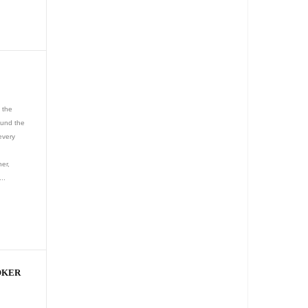
 the
ound the
 every
her,
..
OKER