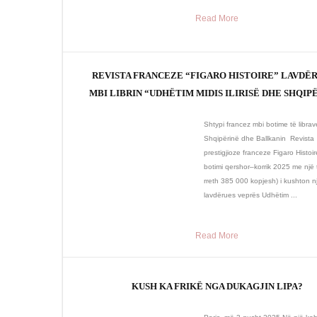
Read More
REVISTA FRANCEZE “FIGARO HISTOIRE” LAVDË
MBI LIBRIN “UDHËTIM MIDIS ILIRISË DHE SHQIP
Shtypi francez mbi botime të libra
Shqipërinë dhe Ballkanin Revista
prestigjioze franceze Figaro Histoir
botimi qershor–korrik 2025 me një t
rreth 385 000 kopjesh) i kushton një
lavdërues veprës Udhëtim ...
Read More
KUSH KA FRIKË NGA DUKAGJIN LIPA?