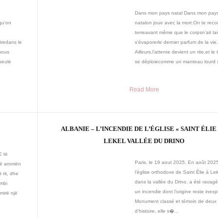
Dans mon pays natal Dans mon pay
,qu’on
natalon joue avec la mort.On te rec
terreavant même que le corpsn’ait la
tiredans le
s’évaporerle dernier parfum de la vie
 nous
Ailleurs,l’attente devient un rite,et le
 seule
se déploiecomme un manteau lourd s
Read More
ALBANIE – L’INCENDIE DE L’ÉGLISE « SAINT ÉLIE 
LEKEL VALLÉE DU DRINO
E të
Paris, le 19 aout 2025. En août 202
ojë aromën
l’église orthodoxe de Saint Élie à Lek
t rit, dhe
dans la vallée du Drino, a été ravag
 mbi
un incendie dont l’origine reste inexp
mirë një
Monument classé et témoin de deux 
d’histoire, elle s�...