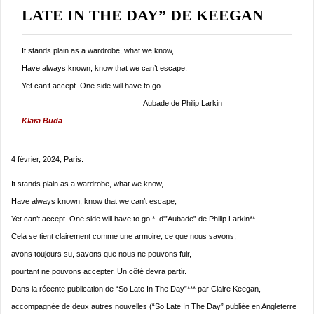
LATE IN THE DAY” DE KEEGAN
It stands plain as a wardrobe, what we know,
Have always known, know that we can’t escape,
Yet can’t accept. One side will have to go.
Aubade de Philip Larkin
Klara Buda
4 février, 2024, Paris.
It stands plain as a wardrobe, what we know,
Have always known, know that we can’t escape,
Yet can’t accept. One side will have to go.* d'”Aubade” de Philip Larkin**
Cela se tient clairement comme une armoire, ce que nous savons,
avons toujours su, savons que nous ne pouvons fuir,
pourtant ne pouvons accepter. Un côté devra partir.
Dans la récente publication de “So Late In The Day”*** par Claire Keegan,
accompagnée de deux autres nouvelles (“So Late In The Day” publiée en Angleterre