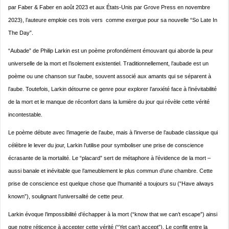
par Faber & Faber en août 2023 et aux États-Unis par Grove Press en novembre
2023), l’auteure emploie ces trois vers comme exergue pour sa nouvelle “So Late In
The Day”.
“Aubade” de Philip Larkin est un poème profondément émouvant qui aborde la peur
universelle de la mort et l’isolement existentiel. Traditionnellement, l’aubade est un
poème ou une chanson sur l’aube, souvent associé aux amants qui se séparent à
l’aube. Toutefois, Larkin détourne ce genre pour explorer l’anxiété face à l’inévitabilité
de la mort et le manque de réconfort dans la lumière du jour qui révèle cette vérité
incontestable.
Le poème débute avec l’imagerie de l’aube, mais à l’inverse de l’aubade classique qui
célèbre le lever du jour, Larkin l’utilise pour symboliser une prise de conscience
écrasante de la mortalité. Le “placard” sert de métaphore à l’évidence de la mort –
aussi banale et inévitable que l’ameublement le plus commun d’une chambre. Cette
prise de conscience est quelque chose que l’humanité a toujours su (“Have always
known”), soulignant l’universalité de cette peur.
Larkin évoque l’impossibilité d’échapper à la mort (“know that we can’t escape”) ainsi
que notre réticence à accepter cette vérité (“Yet can’t accept”). Le conflit entre la