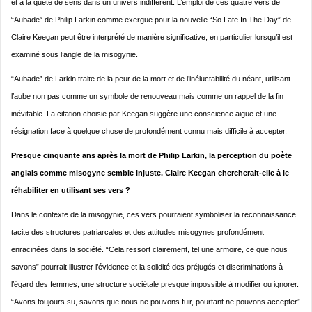
et à la quête de sens dans un univers indifférent. L’emploi de ces quatre vers de
“Aubade” de Philip Larkin comme exergue pour la nouvelle “So Late In The Day” de
Claire Keegan peut être interprété de manière significative, en particulier lorsqu’il est
examiné sous l’angle de la misogynie.
“Aubade” de Larkin traite de la peur de la mort et de l’inéluctabilité du néant, utilisant
l’aube non pas comme un symbole de renouveau mais comme un rappel de la fin
inévitable. La citation choisie par Keegan suggère une conscience aiguë et une
résignation face à quelque chose de profondément connu mais difficile à accepter.
Presque cinquante ans après la mort de Philip Larkin, la perception du poète
anglais comme misogyne semble injuste.
Claire Keegan chercherait-elle à le
réhabiliter en utilisant ses vers ?
Dans le contexte de la misogynie, ces vers pourraient symboliser la reconnaissance
tacite des structures patriarcales et des attitudes misogynes profondément
enracinées dans la société. “Cela ressort clairement, tel une armoire, ce que nous
savons” pourrait illustrer l’évidence et la solidité des préjugés et discriminations à
l’égard des femmes, une structure sociétale presque impossible à modifier ou ignorer.
“Avons toujours su, savons que nous ne pouvons fuir, pourtant ne pouvons accepter”