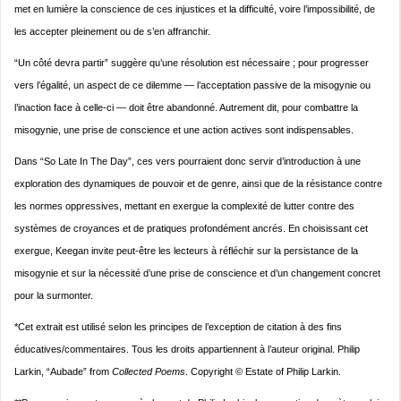
met en lumière la conscience de ces injustices et la difficulté, voire l’impossibilité, de
les accepter pleinement ou de s’en affranchir.
“Un côté devra partir” suggère qu’une résolution est nécessaire ; pour progresser
vers l’égalité, un aspect de ce dilemme — l’acceptation passive de la misogynie ou
l’inaction face à celle-ci — doit être abandonné. Autrement dit, pour combattre la
misogynie, une prise de conscience et une action actives sont indispensables.
Dans “So Late In The Day”, ces vers pourraient donc servir d’introduction à une
exploration des dynamiques de pouvoir et de genre, ainsi que de la résistance contre
les normes oppressives, mettant en exergue la complexité de lutter contre des
systèmes de croyances et de pratiques profondément ancrés. En choisissant cet
exergue, Keegan invite peut-être les lecteurs à réfléchir sur la persistance de la
misogynie et sur la nécessité d’une prise de conscience et d’un changement concret
pour la surmonter.
*Cet extrait est utilisé selon les principes de l’exception de citation à des fins
éducatives/commentaires. Tous les droits appartiennent à l’auteur original. Philip
Larkin, “Aubade” from
Collected Poems
. Copyright © Estate of Philip Larkin.