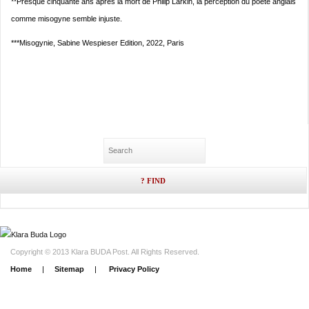
**Presque cinquante ans après la mort de Philip Larkin, la perception du poète anglais
comme misogyne semble injuste.
***Misogynie, Sabine Wespieser Edition, 2022, Paris
Copyright © 2013 Klara BUDA Post. All Rights Reserved.
Home
|
Sitemap
|
Privacy Policy