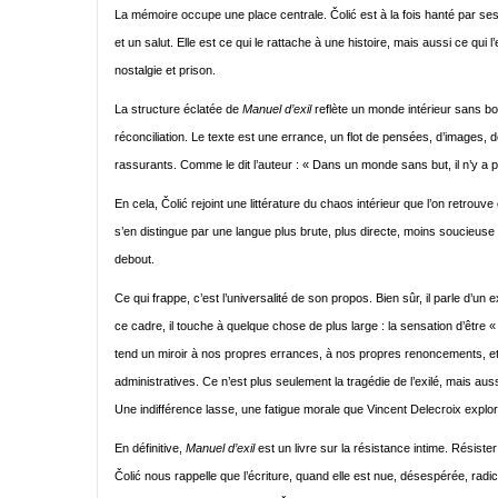
La mémoire occupe une place centrale. Čolić est à la fois hanté par ses 
et un salut. Elle est ce qui le rattache à une histoire, mais aussi ce qui
nostalgie et prison.
La structure éclatée de
Manuel d’exil
reflète un monde intérieur sans bou
réconciliation. Le texte est une errance, un flot de pensées, d’images, de
rassurants. Comme le dit l’auteur : « Dans un monde sans but, il n’y a p
En cela, Čolić rejoint une littérature du chaos intérieur que l’on retrou
s’en distingue par une langue plus brute, plus directe, moins soucieus
debout.
Ce qui frappe, c’est l’universalité de son propos. Bien sûr, il parle d’un
ce cadre, il touche à quelque chose de plus large : la sensation d’être «
tend un miroir à nos propres errances, à nos propres renoncements, et a
administratives. Ce n’est plus seulement la tragédie de l’exilé, mais au
Une indifférence lasse, une fatigue morale que Vincent Delecroix expl
En définitive,
Manuel d’exil
est un livre sur la résistance intime. Résister 
Čolić nous rappelle que l’écriture, quand elle est nue, désespérée, radi