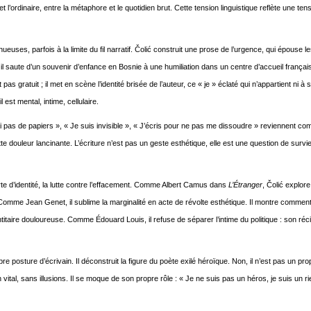
 et l’ordinaire, entre la métaphore et le quotidien brut. Cette tension linguistique reflète une ten
uses, parfois à la limite du fil narratif. Čolić construit une prose de l’urgence, qui épouse l
il saute d’un souvenir d’enfance en Bosnie à une humiliation dans un centre d’accueil français
s gratuit ; il met en scène l’identité brisée de l’auteur, ce « je » éclaté qui n’appartient ni à
 est mental, intime, cellulaire.
 pas de papiers », « Je suis invisible », « J’écris pour ne pas me dissoudre » reviennent c
te douleur lancinante. L’écriture n’est pas un geste esthétique, elle est une question de survie
erte d’identité, la lutte contre l’effacement. Comme Albert Camus dans
L’Étranger
, Čolić explore
 Comme Jean Genet, il sublime la marginalité en acte de révolte esthétique. Il montre commen
dentitaire douloureuse. Comme Édouard Louis, il refuse de séparer l’intime du politique : son réci
opre posture d’écrivain. Il déconstruit la figure du poète exilé héroïque. Non, il n’est pas un pro
n vital, sans illusions. Il se moque de son propre rôle : « Je ne suis pas un héros, je suis un ri