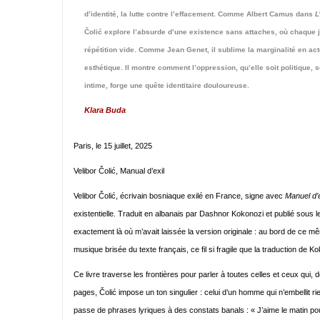
d’identité, la lutte contre l’effacement. Comme Albert Camus dans
L
Čolić explore l’absurde d’une existence sans attaches, où chaque j
répétition vide. Comme Jean Genet, il sublime la marginalité en act
esthétique. Il montre comment l’oppression, qu’elle soit politique, 
intime, forge une quête identitaire douloureuse.
Klara Buda
Paris, le 15 juillet, 2025
Velibor Čolić, Manual d’exil
Velibor Čolić, écrivain bosniaque exilé en France, signe avec
Manuel d’e
existentielle. Traduit en albanais par Dashnor Kokonozi et publié sous le
exactement là où m’avait laissée la version originale : au bord de ce mêm
musique brisée du texte français, ce fil si fragile que la traduction de K
Ce livre traverse les frontières pour parler à toutes celles et ceux qui,
pages, Čolić impose un ton singulier : celui d’un homme qui n’embellit rie
passe de phrases lyriques à des constats banals : « J’aime le matin pour