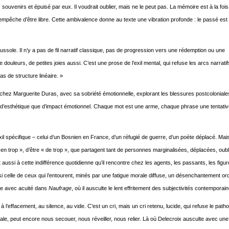
souvenirs et épuisé par eux. Il voudrait oublier, mais ne le peut pas. La mémoire est à la foi
 l’empêche d’être libre. Cette ambivalence donne au texte une vibration profonde : le passé est à
ssole. Il n’y a pas de fil narratif classique, pas de progression vers une rédemption ou une
 douleurs, de petites joies aussi. C’est une prose de l’exil mental, qui refuse les arcs narratif
as de structure linéaire. »
ve chez Marguerite Duras, avec sa sobriété émotionnelle, explorant les blessures postcoloniales
e d’esthétique que d’impact émotionnel. Chaque mot est une arme, chaque phrase une tentative
 exil spécifique – celui d’un Bosnien en France, d’un réfugié de guerre, d’un poète déplacé. Mai
 en trop », d’être « de trop », que partagent tant de personnes marginalisées, déplacées, oubli
ussi à cette indifférence quotidienne qu’il rencontre chez les agents, les passants, les figu
ssi celle de ceux qui l’entourent, minés par une fatigue morale diffuse, un désenchantement ord
ore avec acuité dans
Naufrage
, où il ausculte le lent effritement des subjectivités contemporai
à l’effacement, au silence, au vide. C’est un cri, mais un cri retenu, lucide, qui refuse le patho
cale, peut encore nous secouer, nous réveiller, nous relier. Là où Delecroix ausculte avec une 