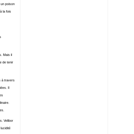
s un poison
 la fois
s
. Mais il
 de tenir
s à travers
ées. Il
res
inaire.
nes.
s. Velibor
lucidité