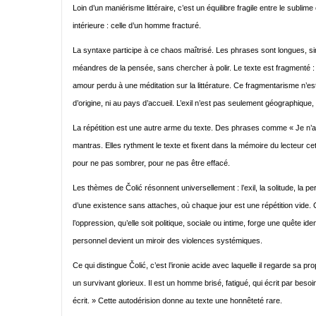
Loin d’un maniérisme littéraire, c’est un équilibre fragile entre le sublime
intérieure : celle d’un homme fracturé.
La syntaxe participe à ce chaos maîtrisé. Les phrases sont longues, sinue
méandres de la pensée, sans chercher à polir. Le texte est fragmenté : 
amour perdu à une méditation sur la littérature. Ce fragmentarisme n’est pa
d’origine, ni au pays d’accueil. L’exil n’est pas seulement géographique, il
La répétition est une autre arme du texte. Des phrases comme « Je n’ai
mantras. Elles rythment le texte et fixent dans la mémoire du lecteur cet
pour ne pas sombrer, pour ne pas être effacé.
Les thèmes de Čolić résonnent universellement : l’exil, la solitude, la p
d’une existence sans attaches, où chaque jour est une répétition vide.
l’oppression, qu’elle soit politique, sociale ou intime, forge une quête i
personnel devient un miroir des violences systémiques.
Ce qui distingue Čolić, c’est l’ironie acide avec laquelle il regarde sa pr
un survivant glorieux. Il est un homme brisé, fatigué, qui écrit par besoi
écrit. » Cette autodérision donne au texte une honnêteté rare.