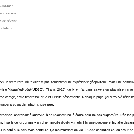
’Étranger
,
our est une
e de révolte
sociale ou
xil
un texte rare, où l’exil n’est pas seulement une expérience géopolitique, mais une conditi
 titre
Manual mërgimi
(UEGEN, Tirana, 2023), ce livre m’a, dans sa version albanaise, rame
e vertige, entre tendresse crue et lucidité désarmante. À chaque page, j’ai retrouvé l’élan bru
okonozi a su garder intact, chose rare.
 déracinés, cherchent à survivre, à se reconstruire, à écrire pour ne pas disparaître. Dès les
n. Il parle de lui comme « un chien mouillé d’oubli », mêlant langue poétique et trivialité désa
 le café et le pain avec confiture. Ça me maintient en vie. » Cette oscillation est au cœur de 