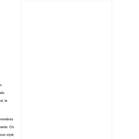
on
née
t, la
 premières
rmante. On
son style.