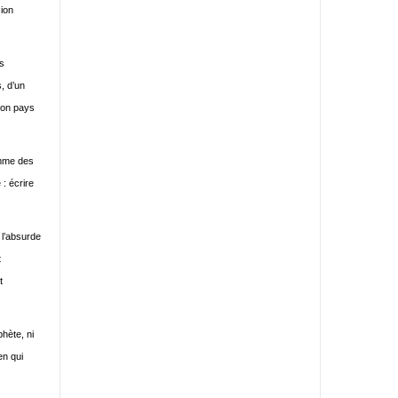
sion
es
, d’un
 son pays
omme des
 : écrire
 l’absurde
t
t
phète, ni
en qui