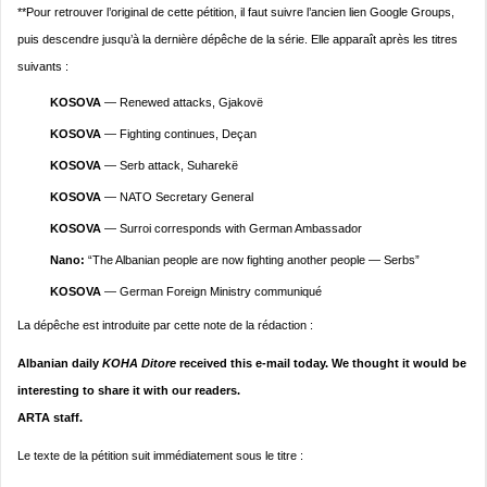
**Pour retrouver l’original de cette pétition, il faut suivre l’ancien lien Google Groups,
puis descendre jusqu’à la dernière dépêche de la série. Elle apparaît après les titres
suivants :
KOSOVA
— Renewed attacks, Gjakovë
KOSOVA
— Fighting continues, Deçan
KOSOVA
— Serb attack, Suharekë
KOSOVA
— NATO Secretary General
KOSOVA
— Surroi corresponds with German Ambassador
Nano:
“The Albanian people are now fighting another people — Serbs”
KOSOVA
— German Foreign Ministry communiqué
La dépêche est introduite par cette note de la rédaction :
Albanian daily
KOHA Ditore
received this e-mail today. We thought it would be
interesting to share it with our readers.
ARTA staff.
Le texte de la pétition suit immédiatement sous le titre :