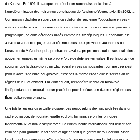
du Kosovo. En 1991, il a adopté une résolution reconnaissant le droit à
l’autodétermination des huit unités constitutives de l’ancienne Yougoslavie. En 1992, la
Commission Badinter a supervisé la dissolution de l’ancienne Yougoslavie en ses «
unités constitutives ». La communauté internationale a choisi, de manière purement
pragmatique, de considérer ces unités comme les six républiques. Cependant, elle
aurait tout aussi bien pu, et aurait dû, inclure les deux provinces autonomes du
Kosovo et de Voïvodine, puisque chacune avait sa propre constitution, ses institutions
gouvernementales et même sa propre force de défense territoriale. Il est important de
souligner que la dissolution d’un État fédéral en ses composantes, comme cela s’est
produit avec l’ancienne Yougoslavie, n’est pas la même chose que la sécession de
régions d’un État existant. Par conséquent, reconnaître le droit du Kosovo à
l’indépendance ne créerait aucun précédent pour la sécession d’autres régions des
États balkaniques existants.
Une fois la répression actuelle stoppée, des négociations devront avoir lieu dans un
cadre où justice, démocratie, légalité et droits humains seront les principes
fondamentaux, et non la simple force. La communauté internationale doit utiliser son
influence pour garantir un tel cadre et agir en tant que garant de tout accord. Sinon,
les discussions risquent de n’être qu’un prétexte pour prolonger la violence et le «