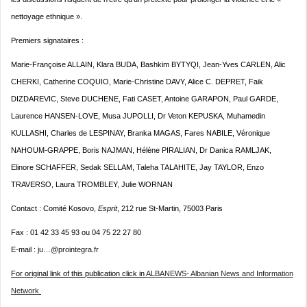
nettoyage ethnique ».
Premiers signataires :
Marie-Françoise ALLAIN, Klara BUDA, Bashkim BYTYQI, Jean-Yves CARLEN, Alic
CHERKI, Catherine COQUIO, Marie-Christine DAVY, Alice C. DEPRET, Faik
DIZDAREVIC, Steve DUCHENE, Fati CASET, Antoine GARAPON, Paul GARDE,
Laurence HANSEN-LOVE, Musa JUPOLLI, Dr Veton KEPUSKA, Muhamedin
KULLASHI, Charles de LESPINAY, Branka MAGAS, Fares NABILE, Véronique
NAHOUM-GRAPPE, Boris NAJMAN, Hélène PIRALIAN, Dr Danica RAMLJAK,
Elinore SCHAFFER, Sedak SELLAM, Taleha TALAHITE, Jay TAYLOR, Enzo
TRAVERSO, Laura TROMBLEY, Julie WORNAN
Contact : Comité Kosovo,
Esprit
, 212 rue St-Martin, 75003 Paris
Fax : 01 42 33 45 93 ou 04 75 22 27 80
E-mail :
ju…@prointegra.fr
For original link of this publication click in
ALBANEWS- Albanian News and Information
Network