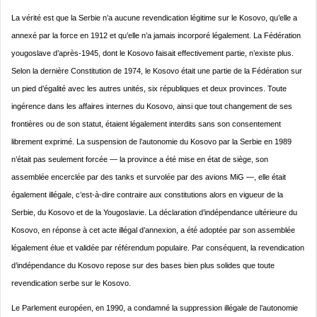
La vérité est que la Serbie n’a aucune revendication légitime sur le Kosovo, qu’elle a
annexé par la force en 1912 et qu’elle n’a jamais incorporé légalement. La Fédération
yougoslave d’après-1945, dont le Kosovo faisait effectivement partie, n’existe plus.
Selon la dernière Constitution de 1974, le Kosovo était une partie de la Fédération sur
un pied d’égalité avec les autres unités, six républiques et deux provinces. Toute
ingérence dans les affaires internes du Kosovo, ainsi que tout changement de ses
frontières ou de son statut, étaient légalement interdits sans son consentement
librement exprimé. La suspension de l’autonomie du Kosovo par la Serbie en 1989
n’était pas seulement forcée — la province a été mise en état de siège, son
assemblée encerclée par des tanks et survolée par des avions MiG —, elle était
également illégale, c’est-à-dire contraire aux constitutions alors en vigueur de la
Serbie, du Kosovo et de la Yougoslavie. La déclaration d’indépendance ultérieure du
Kosovo, en réponse à cet acte illégal d’annexion, a été adoptée par son assemblée
légalement élue et validée par référendum populaire. Par conséquent, la revendication
d’indépendance du Kosovo repose sur des bases bien plus solides que toute
revendication serbe sur le Kosovo.
Le Parlement européen, en 1990, a condamné la suppression illégale de l’autonomie