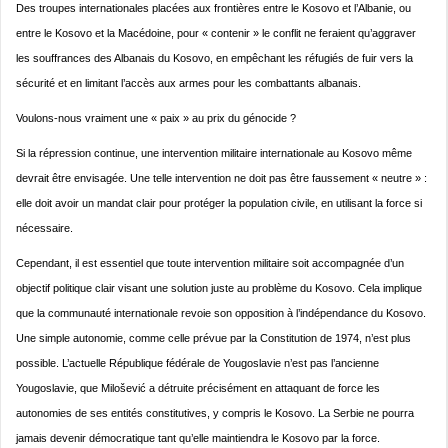
Des troupes internationales placées aux frontières entre le Kosovo et l’Albanie, ou
entre le Kosovo et la Macédoine, pour « contenir » le conflit ne feraient qu’aggraver
les souffrances des Albanais du Kosovo, en empêchant les réfugiés de fuir vers la
sécurité et en limitant l’accès aux armes pour les combattants albanais.
Voulons-nous vraiment une « paix » au prix du génocide ?
Si la répression continue, une intervention militaire internationale au Kosovo même
devrait être envisagée. Une telle intervention ne doit pas être faussement « neutre » :
elle doit avoir un mandat clair pour protéger la population civile, en utilisant la force si
nécessaire.
Cependant, il est essentiel que toute intervention militaire soit accompagnée d’un
objectif politique clair visant une solution juste au problème du Kosovo. Cela implique
que la communauté internationale revoie son opposition à l’indépendance du Kosovo.
Une simple autonomie, comme celle prévue par la Constitution de 1974, n’est plus
possible. L’actuelle République fédérale de Yougoslavie n’est pas l’ancienne
Yougoslavie, que Milošević a détruite précisément en attaquant de force les
autonomies de ses entités constitutives, y compris le Kosovo. La Serbie ne pourra
jamais devenir démocratique tant qu’elle maintiendra le Kosovo par la force.