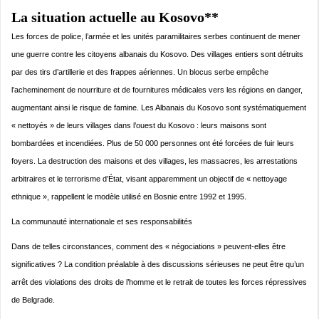
La situation actuelle au Kosovo**
Les forces de police, l’armée et les unités paramilitaires serbes continuent de mener
une guerre contre les citoyens albanais du Kosovo. Des villages entiers sont détruits
par des tirs d’artillerie et des frappes aériennes. Un blocus serbe empêche
l’acheminement de nourriture et de fournitures médicales vers les régions en danger,
augmentant ainsi le risque de famine. Les Albanais du Kosovo sont systématiquement
« nettoyés » de leurs villages dans l’ouest du Kosovo : leurs maisons sont
bombardées et incendiées. Plus de 50 000 personnes ont été forcées de fuir leurs
foyers. La destruction des maisons et des villages, les massacres, les arrestations
arbitraires et le terrorisme d’État, visant apparemment un objectif de « nettoyage
ethnique », rappellent le modèle utilisé en Bosnie entre 1992 et 1995.
La communauté internationale et ses responsabilités
Dans de telles circonstances, comment des « négociations » peuvent-elles être
significatives ? La condition préalable à des discussions sérieuses ne peut être qu’un
arrêt des violations des droits de l’homme et le retrait de toutes les forces répressives
de Belgrade.