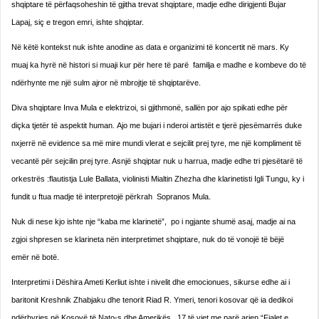
shqiptare të përfaqsoheshin të gjitha trevat shqiptare, madje edhe dirigjenti Bujar
Lapaj, siç e tregon emri, ishte shqiptar.
Në këtë kontekst nuk ishte anodine as data e organizimi të koncertit në mars. Ky
muaj ka hyrë në histori si muaji kur për here të parë familja e madhe e kombeve do të
ndërhynte me një sulm ajror në mbrojtje të shqiptarëve.
Diva shqiptare Inva Mula e elektrizoi, si gjithmonë, sallën por ajo spikati edhe për
diçka tjetër të aspektit human. Ajo me bujari i nderoi artistët e tjerë pjesëmarrës duke
nxjerrë në evidence sa më mire mundi vlerat e sejcilit prej tyre, me një kompliment të
vecantë për sejcilin prej tyre. Asnjë shqiptar nuk u harrua, madje edhe tri pjesëtarë të
orkestrës :flautistja Lule Ballata, violinisti Mialtin Zhezha dhe klarinetisti Igli Tungu, ky i
fundit u ftua madje të interpretojë përkrah Sopranos Mula.
Nuk di nese kjo ishte nje “kaba me klarinetë”, po i ngjante shumë asaj, madje ai na
zgjoi shpresen se klarineta nën interpretimet shqiptare, nuk do të vonojë të bëjë
emër në botë.
Interpretimi i Dëshira Ameti Kerliut ishte i nivelit dhe emocionues, sikurse edhe ai i
baritonit Kreshnik Zhabjaku dhe tenorit Riad R. Ymeri, tenori kosovar që ia dedikoi
ndërhyrjes në Kosovë të Nato-s dhe Amerikës , 17 të vjet me parë arien “Fjalet e