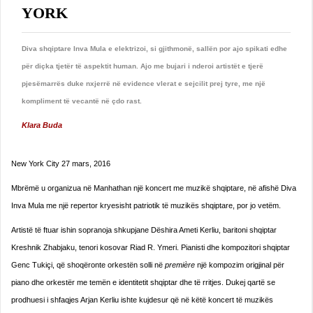
YORK
Diva shqiptare Inva Mula e elektrizoi, si gjithmonë, sallën por ajo spikati edhe
për diçka tjetër të aspektit human. Ajo me bujari i nderoi artistët e tjerë
pjesëmarrës duke nxjerrë në evidence vlerat e sejcilit prej tyre, me një
kompliment të vecantë në çdo rast.
Klara Buda
New York City 27 mars, 2016
Mbrëmë u organizua në Manhathan një koncert me muzikë shqiptare, në afishë Diva
Inva Mula me një repertor kryesisht patriotik të muzikës shqiptare, por jo vetëm.
Artistë të ftuar ishin sopranoja shkupjane Dëshira Ameti Kerliu, baritoni shqiptar
Kreshnik Zhabjaku, tenori kosovar Riad R. Ymeri. Pianisti dhe kompozitori shqiptar
Genc Tukiçi, që shoqëronte orkestën solli në
première
një kompozim origjinal për
piano dhe orkestër me temën e identitetit shqiptar dhe të rritjes. Dukej qartë se
prodhuesi i shfaqjes Arjan Kerliu ishte kujdesur që në këtë koncert të muzikës