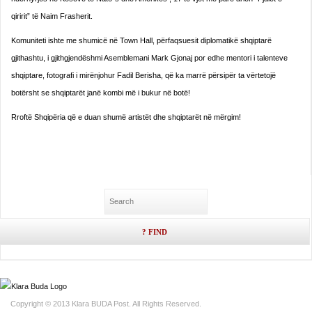
qiririt” të Naim Frasherit.
Komuniteti ishte me shumicë në Town Hall, përfaqsuesit diplomatikë shqiptarë
gjithashtu, i gjithgjendëshmi Asemblemani Mark Gjonaj por edhe mentori i talenteve
shqiptare, fotografi i mirënjohur Fadil Berisha, që ka marrë përsipër ta vërtetojë
botërsht se shqiptarët janë kombi më i bukur në botë!
Rroftë Shqipëria që e duan shumë artistët dhe shqiptarët në mërgim!
Copyright © 2013 Klara BUDA Post. All Rights Reserved.