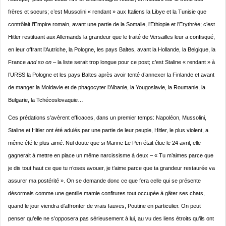
frères et soeurs; c’est Mussolini « rendant » aux Italiens la Libye et la Tunisie que
contrôlait l’Empire romain, avant une partie de la Somalie, l’Ethiopie et l’Erythrée; c’est
Hitler restituant aux Allemands la grandeur que le traité de Versailles leur a confisqué,
en leur offrant l’Autriche, la Pologne, les pays Baltes, avant la Hollande, la Belgique, la
France
and so on
– la liste serait trop longue pour ce post; c’est Staline « rendant » à
l’URSS la Pologne et les pays Baltes après avoir tenté d’annexer la Finlande et avant
de manger la Moldavie et de phagocyter l’Albanie, la Yougoslavie, la Roumanie, la
Bulgarie, la Tchécoslovaquie…
Ces prédations s’avèrent efficaces, dans un premier temps: Napoléon, Mussolini,
Staline et Hitler ont été adulés par une partie de leur peuple, Hitler, le plus violent, a
même été le plus aimé. Nul doute que si Marine Le Pen était élue le 24 avril, elle
gagnerait à mettre en place un même narcissisme à deux – « Tu m’aimes parce que
je dis tout haut ce que tu n’oses avouer, je t’aime parce que ta grandeur restaurée va
assurer ma postérité ». On se demande donc ce que fera celle qui se présente
désormais comme une gentille mamie confitures tout occupée à gâter ses chats,
quand le jour viendra d’affronter de vrais fauves, Poutine en particulier. On peut
penser qu’elle ne s’opposera pas sérieusement à lui, au vu des liens étroits qu’ils ont