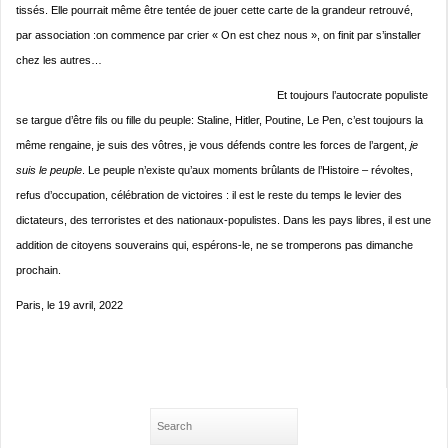
tissés. Elle pourrait même être tentée de jouer cette carte de la grandeur retrouvé,
par association :on commence par crier « On est chez nous », on finit par s’installer
chez les autres…
Et toujours l’autocrate populiste
se targue d’être fils ou fille du peuple: Staline, Hitler, Poutine, Le Pen, c’est toujours la
même rengaine, je suis des vôtres, je vous défends contre les forces de l’argent,
j
e
suis le peuple
. Le peuple n’existe qu’aux moments brûlants de l’Histoire – révoltes,
refus d’occupation, célébration de victoires : il est le reste du temps le levier des
dictateurs, des terroristes et des nationaux-populistes. Dans les pays libres, il est une
addition de citoyens souverains qui, espérons-le, ne se tromperons pas dimanche
prochain.
Paris, le 19 avril, 2022