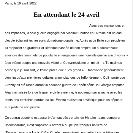
Paris, le 19 avril, 2022
En attendant le 24 avril
Avec ses mensonges et
ses impasses, la sale guerre engagée par Vladimir Poutine en Ukraine est un cas
d’école éclairant les ressorts du national-populisme. Après avoir flatté son peuple en
lui rappelant sa grandeur et l’étendue passée de son empire, un autocrate veut
atteindre des sommets de popularité en engageant une nouvelle guerre afin d’ »offrir »
à ce même peuple une nouvelle victoire. Ce narcissisme en miroir – « Tu m’aimes
parce que je suis fort, je t’aime parce que tu es grand », – fonctionne généralement
bien, jusqu’aux premières défaites annonciatrices de l’effondrement. Qu’importe que
Grozny ait été rasée durant la seconde guerre de Tchétchénie, la Géorgie amputée,
Alep martyrisée lors de la guerre civile syrienne, le nouveau tsar arrache avec les
dents des territoires perdus de l’ex-Empire tsariste ou soviétique pour les déposer
aux pieds de son peuple.
Ce contrat obscène est assuré d’un succès certain, en Histoire : sans comparer
l’incomparable, c’est Napoléon « offrant » au peuple français un tiers de
l’Europe, plus que Louis XIV et Charlemagne réunis, en mettant sur le trône ses