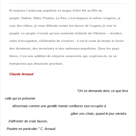
Et toujours l’autocrate populiste se targue d’être fils ou fille du
peuple: Staline, Hitler, Poutine, Le Pen, c’est toujours la même rengaine, je
suis des vôtres, je vous défends contre les forces de l’argent,
j
e suis le
peuple
. Le peuple n’existe qu’aux moments brûlants de l’Histoire – révoltes,
refus d’occupation, célébration de victoires : il est le reste du temps le levier
des dictateurs, des terroristes et des nationaux-populistes. Dans les pays
libres, il est une addition de citoyens souverains qui, espérons-le, ne se
tromperons pas dimanche prochain.
Claude Arnaud
“On se demande donc ce que fera
celle qui se présente
désormais comme une gentille mamie confitures tout occupée à
gâter ses chats, quand le jour viendra
d’affronter de vrais fauves,
Poutine en particulier.” C. Arnaud