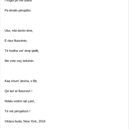
I vogël po me duket
Pa tëndin përqafim.
Ulur, mbi dorën time,
E nise fluturimin,
Të hodha vet’ drejt qiellit,
Me vete veç bekimin.
Kaq shum’ desha, o Bir,
Që lart të fluturosh !
Ndalu vetëm një çast,
Të më përqafosh !
©klara buda, New York, 2016