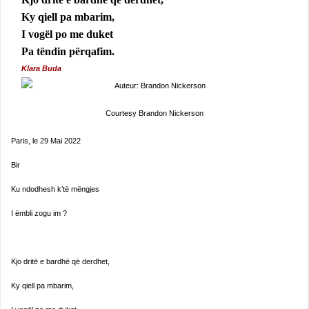
Ky qiell pa mbarim,
I vogël po me duket
Pa tëndin përqafim.
Klara Buda
Courtesy Brandon Nickerson
Paris, le 29 Mai 2022
Bir
Ku ndodhesh k’të mëngjes
I ëmbli zogu im ?
Kjo dritë e bardhë që derdhet,
Ky qiell pa mbarim,