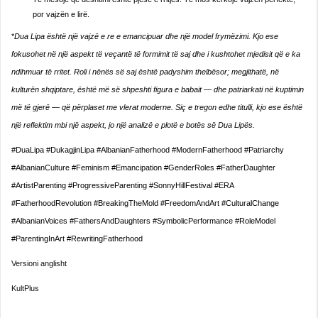
por vajzën e lirë.
*
Dua Lipa është një vajzë e re e emancipuar dhe një model frymëzimi. Kjo ese
fokusohet në një aspekt të veçantë të formimit të saj dhe i kushtohet mjedisit që e ka
ndihmuar të rritet. Roli i nënës së saj është padyshim thelbësor; megjithatë, në
kulturën shqiptare, është më së shpeshti figura e babait — dhe patriarkati në kuptimin
më të gjerë — që përplaset me vlerat moderne. Siç e tregon edhe titulli, kjo ese është
një reflektim mbi një aspekt, jo një analizë e plotë e botës së Dua Lipës.
#DuaLipa #DukagjinLipa #AlbanianFatherhood #ModernFatherhood #Patriarchy
#AlbanianCulture #Feminism #Emancipation #GenderRoles #FatherDaughter
#ArtistParenting #ProgressiveParenting #SonnyHillFestival #ERA
#FatherhoodRevolution #BreakingTheMold #FreedomAndArt #CulturalChange
#AlbanianVoices #FathersAndDaughters #SymbolicPerformance #RoleModel
#ParentingInArt #RewritingFatherhood
Versioni anglisht
KultPlus