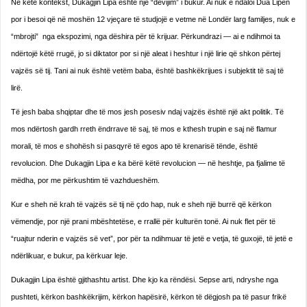
Në këtë kontekst, Dukagjin Lipa është një “devijim” i bukur. Ai nuk e ndaloi Dua Lipën
por i besoi që në moshën 12 vjeçare të studjojë e vetme në Londër larg familjes, nuk e
“mbrojti” nga ekspozimi, nga dëshira për të krijuar. Përkundrazi — ai e ndihmoi ta
ndërtojë këtë rrugë, jo si diktator por si një aleat i heshtur i një lirie që shkon përtej
vajzës së tij. Tani ai nuk është vetëm baba, është bashkëkrijues i subjektit të saj të
lirë.
Të jesh baba shqiptar dhe të mos jesh posesiv ndaj vajzës është një akt politik. Të
mos ndërtosh gardh rreth ëndrrave të saj, të mos e kthesh trupin e saj në flamur
morali, të mos e shohësh si pasqyrë të egos apo të krenarisë tënde, është
revolucion. Dhe Dukagjin Lipa e ka bërë këtë revolucion — në heshtje, pa fjalime të
mëdha, por me përkushtim të vazhdueshëm.
Kur e sheh në krah të vajzës së tij në çdo hap, nuk e sheh një burrë që kërkon
vëmendje, por një prani mbështetëse, e rrallë për kulturën tonë. Ai nuk flet për të
“ruajtur nderin e vajzës së vet”, por për ta ndihmuar të jetë e vetja, të guxojë, të jetë e
ndërlikuar, e bukur, pa kërkuar leje.
Dukagjin Lipa është gjithashtu artist. Dhe kjo ka rëndësi. Sepse arti, ndryshe nga
pushteti, kërkon bashkëkrijim, kërkon hapësirë, kërkon të dëgjosh pa të pasur frikë