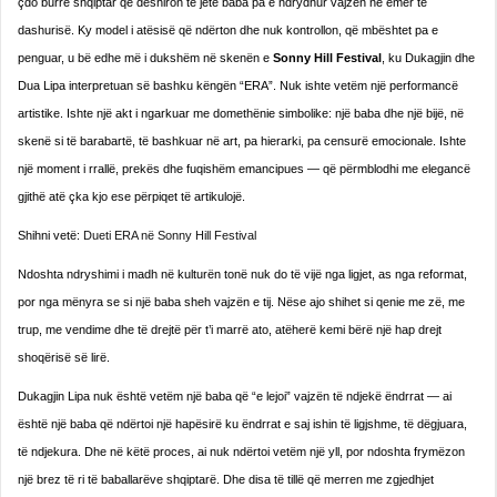
çdo burrë shqiptar që dëshiron të jetë baba pa e ndrydhur vajzën në emër të
dashurisë. Ky model i atësisë që ndërton dhe nuk kontrollon, që mbështet pa e
penguar, u bë edhe më i dukshëm në skenën e
Sonny Hill Festival
, ku Dukagjin dhe
Dua Lipa interpretuan së bashku këngën “ERA”. Nuk ishte vetëm një performancë
artistike. Ishte një akt i ngarkuar me domethënie simbolike: një baba dhe një bijë, në
skenë si të barabartë, të bashkuar në art, pa hierarki, pa censurë emocionale. Ishte
një moment i rrallë, prekës dhe fuqishëm emancipues — që përmblodhi me elegancë
gjithë atë çka kjo ese përpiqet të artikulojë.
Shihni vetë:
Dueti ERA në Sonny Hill Festival
Ndoshta ndryshimi i madh në kulturën tonë nuk do të vijë nga ligjet, as nga reformat,
por nga mënyra se si një baba sheh vajzën e tij. Nëse ajo shihet si qenie me zë, me
trup, me vendime dhe të drejtë për t’i marrë ato, atëherë kemi bërë një hap drejt
shoqërisë së lirë.
Dukagjin Lipa nuk është vetëm një baba që “e lejoi” vajzën të ndjekë ëndrrat — ai
është një baba që ndërtoi një hapësirë ku ëndrrat e saj ishin të ligjshme, të dëgjuara,
të ndjekura. Dhe në këtë proces, ai nuk ndërtoi vetëm një yll, por ndoshta frymëzon
një brez të ri të baballarëve shqiptarë. Dhe disa të tillë që merren me zgjedhjet