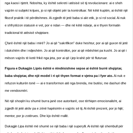
nga kaosi i tjetrit. Ndoshta, ky është sekreti i atësisë së tij revolucionare: ai e sheh
vajzën si subjekt krijues, jo si një objekt për ta kontrolluar. Në këtë kuptim, ai është një
filozof praktik i të përditshmes. Ai zgjedh të jetë baba si akt etik, jo si rol social. Ai nuk
e shfrytëzon statusin e vet, por e ndan — dhe në këtë ndarje, ai e thyen formatin
tradicional të atësisë shqiptare.
Çfarë është një baba i mirë? Jo ai që “sakrifikon” duke heshtur, por ai që guxon të jetë
i dukshëm dhe i ndjeshëm. Jo ai që kontrollon, por ai që mbështet pa kusht. Jo ai që i
mëson vajzës të ketë frikë nga jeta, por ai që i jep krahë për të fluturuar.
Figura e Dukagjin Lipës është e rëndësishme sepse ai është burrë shqiptar,
baba shqiptar, dhe një model i ri që thyen format e vjetra pa i fyer ato.
Ai nuk e
refuzon kulturën tonë — ai e transformon atë nga brenda, me butësi, me dashuri dhe
me vendosmëri.
Në një shoqëri ku shumë burra janë ose autoritarë, ose tërhiqen emocionalisht, ai
zgjedh të jetë aktiv pa e zënë hapësirën e vajzës së tij. Ai është prezent, por jo hijë;
mentor, por jo zotërues. Dhe kjo është rrallë.
Dukagjin Lipa është më shumë se një baba i një superylli. Ai është një shembull për