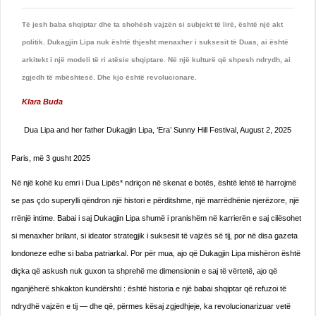
Të jesh baba shqiptar dhe ta shohësh vajzën si subjekt të lirë, është një akt
politik. Dukagjin Lipa nuk është thjesht menaxher i suksesit të Duas, ai është
arkitekt i një modeli të ri atësie shqiptare. Në një kulturë që shpesh ndrydh, ai
zgjedh të mbështesë. Dhe kjo është revolucionare.
Klara Buda
Dua Lipa and her father Dukagjin Lipa, ‘Era’ Sunny Hill Festival, August 2, 2025
Paris, më 3 gusht 2025
Në një kohë ku emri i Dua Lipës* ndriçon në skenat e botës, është lehtë të harrojmë
se pas çdo superylli qëndron një histori e përditshme, një marrëdhënie njerëzore, një
rrënjë intime. Babai i saj Dukagjin Lipa shumë i pranishëm në karrierën e saj cilësohet
si menaxher brilant, si ideator strategjik i suksesit të vajzës së tij, por në disa gazeta
londoneze edhe si baba patriarkal. Por për mua, ajo që Dukagjin Lipa mishëron është
diçka që askush nuk guxon ta shprehë me dimensionin e saj të vërtetë, ajo që
nganjëherë shkakton kundërshti : është historia e një babai shqiptar që refuzoi të
ndrydhë vajzën e tij — dhe që, përmes kësaj zgjedhjeje, ka revolucionarizuar vetë