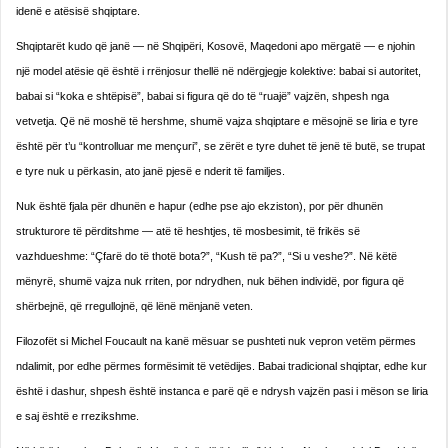
idenë e atësisë shqiptare.
Shqiptarët kudo që janë — në Shqipëri, Kosovë, Maqedoni apo mërgatë — e njohin
një model atësie që është i rrënjosur thellë në ndërgjegje kolektive: babai si autoritet,
babai si “koka e shtëpisë”, babai si figura që do të “ruajë” vajzën, shpesh nga
vetvetja. Që në moshë të hershme, shumë vajza shqiptare e mësojnë se liria e tyre
është për t’u “kontrolluar me mençuri”, se zërët e tyre duhet të jenë të butë, se trupat
e tyre nuk u përkasin, ato janë pjesë e nderit të familjes.
Nuk është fjala për dhunën e hapur (edhe pse ajo ekziston), por për dhunën
strukturore të përditshme — atë të heshtjes, të mosbesimit, të frikës së
vazhdueshme: “Çfarë do të thotë bota?”, “Kush të pa?”, “Si u veshe?”. Në këtë
mënyrë, shumë vajza nuk rriten, por ndrydhen, nuk bëhen individë, por figura që
shërbejnë, që rregullojnë, që lënë mënjanë veten.
Filozofët si Michel Foucault na kanë mësuar se pushteti nuk vepron vetëm përmes
ndalimit, por edhe përmes formësimit të vetëdijes. Babai tradicional shqiptar, edhe kur
është i dashur, shpesh është instanca e parë që e ndrysh vajzën pasi i mëson se liria
e saj është e rrezikshme.