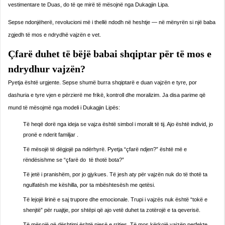
vestimentare te Duas, do të qe mirë të mësojnë nga Dukagjin Lipa.
Sepse ndonjëherë, revolucioni më i thellë ndodh në heshtje — në mënyrën si një baba
zgjedh të mos e ndrydhë vajzën e vet.
Çfarë duhet të bëjë babai shqiptar për të mos e
ndrydhur vajzën?
Pyetja është urgjente. Sepse shumë burra shqiptarë e duan vajzën e tyre, por
dashuria e tyre vjen e përzierë me frikë, kontroll dhe moralizim. Ja disa parime që
mund të mësojmë nga modeli i Dukagjin Lipës:
Të heqë dorë nga ideja se vajza është simbol i moralit të tij. Ajo është individ, jo
pronë e nderit familjar .
Të mësojë të dëgjojë pa ndërhyrë. Pyetja “çfarë ndjen?” është më e
rëndësishme se “çfarë do të thotë bota?”
Të jetë i pranishëm, por jo gjykues. Të jesh aty për vajzën nuk do të thotë ta
ngulfatësh me këshilla, por ta mbështesësh me qetësi.
Të lejojë lirinë e saj trupore dhe emocionale. Trupi i vajzës nuk është “tokë e
shenjtë” për ruajtje, por shtëpi që ajo vetë duhet ta zotërojë e ta qeverisë.
Të mësojë që dështimi është pjesë e rritjes. Të mos kërkojë vajzën perfekte,