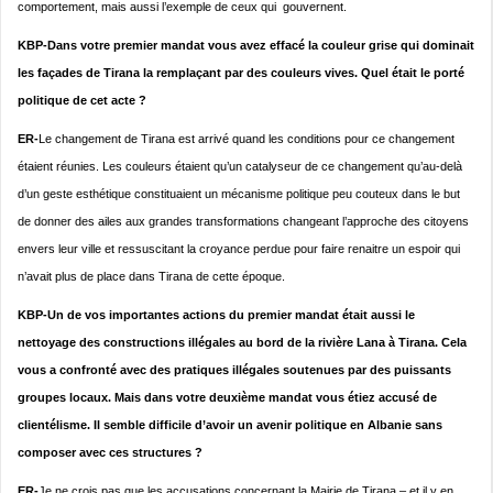
comportement, mais aussi l’exemple de ceux qui gouvernent.
KBP-Dans votre premier mandat vous avez effacé la couleur grise qui dominait
les façades de Tirana la remplaçant par des couleurs vives. Quel était le porté
politique de cet acte ?
ER-
Le changement de Tirana est arrivé quand les conditions pour ce changement
étaient réunies. Les couleurs étaient qu’un catalyseur de ce changement qu’au-delà
d’un geste esthétique constituaient un mécanisme politique peu couteux dans le but
de donner des ailes aux grandes transformations changeant l’approche des citoyens
envers leur ville et ressuscitant la croyance perdue pour faire renaitre un espoir qui
n’avait plus de place dans Tirana de cette époque.
KBP-Un de vos importantes actions du premier mandat était aussi le
nettoyage des constructions illégales au bord de la rivière Lana à Tirana. Cela
vous a confronté avec des pratiques illégales soutenues par des puissants
groupes locaux. Mais dans votre deuxième mandat vous étiez accusé de
clientélisme. Il semble difficile d’avoir un avenir politique en Albanie sans
composer avec ces structures ?
ER-
Je ne crois pas que les accusations concernant la Mairie de Tirana – et il y en