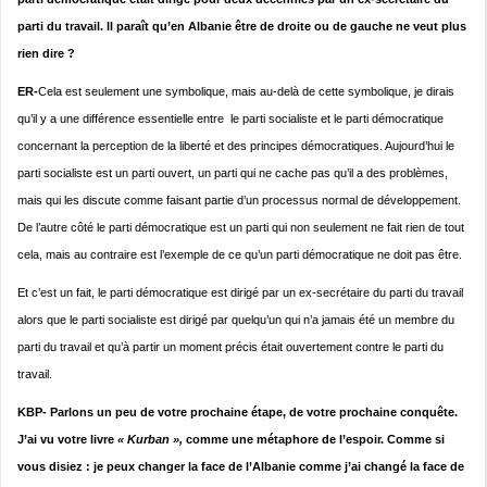
parti du travail. Il paraît qu’en Albanie être de droite ou de gauche ne veut plus
rien dire ?
ER-
Cela est seulement une symbolique, mais au-delà de cette symbolique, je dirais
qu’il y a une différence essentielle entre le parti socialiste et le parti démocratique
concernant la perception de la liberté et des principes démocratiques. Aujourd’hui le
parti socialiste est un parti ouvert, un parti qui ne cache pas qu’il a des problèmes,
mais qui les discute comme faisant partie d’un processus normal de développement.
De l’autre côté le parti démocratique est un parti qui non seulement ne fait rien de tout
cela, mais au contraire est l’exemple de ce qu’un parti démocratique ne doit pas être.
Et c’est un fait, le parti démocratique est dirigé par un ex-secrétaire du parti du travail
alors que le parti socialiste est dirigé par quelqu’un qui n’a jamais été un membre du
parti du travail et qu’à partir un moment précis était ouvertement contre le parti du
travail.
KBP- Parlons un peu de votre prochaine étape, de votre prochaine conquête.
J’ai vu votre livre
« Kurban »,
comme une métaphore de l’espoir. Comme si
vous disiez : je peux changer la face de l’Albanie comme j’ai changé la face de