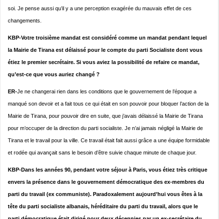
soi. Je pense aussi qu’il y a une perception exagérée du mauvais effet de ces
changements.
KBP-Votre troisième mandat est considéré comme un mandat pendant lequel
la Mairie de Tirana est délaissé pour le compte du parti Socialiste dont vous
étiez le premier secrétaire. Si vous aviez la possibilité de refaire ce mandat,
qu’est-ce que vous auriez changé ?
ER-
Je ne changerai rien dans les conditions que le gouvernement de l’époque a
manqué son devoir et a fait tous ce qui était en son pouvoir pour bloquer l’action de la
Mairie de Tirana, pour pouvoir dire en suite, que j’avais délaissé la Mairie de Tirana
pour m’occuper de la direction du parti socialiste. Je n’ai jamais négligé la Mairie de
Tirana et le travail pour la ville. Ce travail était fait aussi grâce a une équipe formidable
et rodée qui avançait sans le besoin d’être suivie chaque minute de chaque jour.
KBP-Dans les années 90, pendant votre séjour à Paris, vous étiez très critique
envers la présence dans le gouvernement démocratique des ex-membres du
parti du travail (ex communiste). Paradoxalement aujourd’hui vous êtes à la
tête du parti socialiste albanais, héréditaire du parti du travail, alors que le
parti démocratique était dirigé pour deux décennies par un ex-secrétaire du