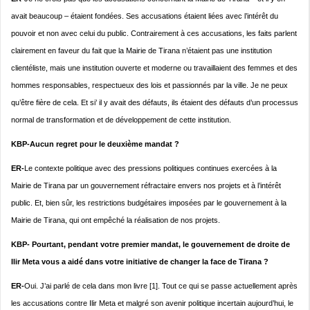
avait beaucoup – étaient fondées. Ses accusations étaient liées avec l’intérêt du
pouvoir et non avec celui du public. Contrairement à ces accusations, les faits parlent
clairement en faveur du fait que la Mairie de Tirana n’étaient pas une institution
clientéliste, mais une institution ouverte et moderne ou travaillaient des femmes et des
hommes responsables, respectueux des lois et passionnés par la ville. Je ne peux
qu’être fière de cela. Et si’ il y avait des défauts, ils étaient des défauts d’un processus
normal de transformation et de développement de cette institution.
KBP-Aucun regret pour le deuxième mandat ?
ER-
Le contexte politique avec des pressions politiques continues exercées à la
Mairie de Tirana par un gouvernement réfractaire envers nos projets et à l’intérêt
public. Et, bien sûr, les restrictions budgétaires imposées par le gouvernement à la
Mairie de Tirana, qui ont empêché la réalisation de nos projets.
KBP- Pourtant, pendant votre premier mandat, le gouvernement de droite de
Ilir Meta vous a aidé dans votre initiative de changer la face de Tirana ?
ER-
Oui. J’ai parlé de cela dans mon livre [1]. Tout ce qui se passe actuellement après
les accusations contre Ilir Meta et malgré son avenir politique incertain aujourd’hui, le