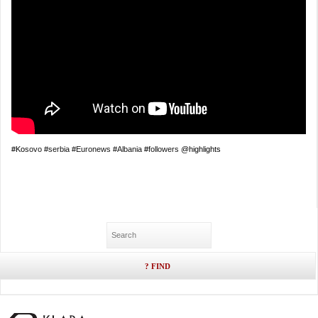
#Ko
sovo
#serbia
#Euronews
#Albania
#
followers
@highlights