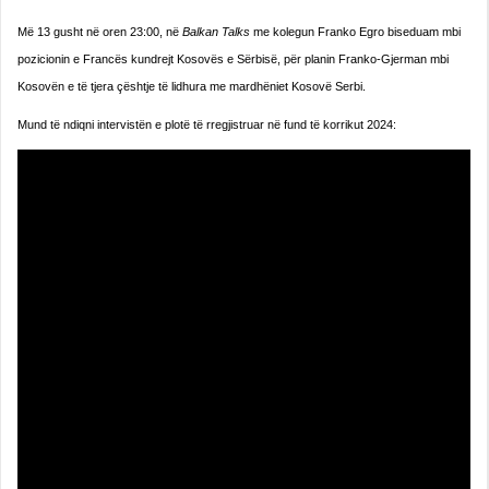
Më 13 gusht në oren 23:00, në
Balkan Talks
me kolegun Franko Egro biseduam mbi
pozicionin e Francës kundrejt Kosovës e Sërbisë, për planin Franko-Gjerman mbi
Kosovën
e të tjera çështje të lidhura me mardhëniet Kosovë Serbi.
Mund të ndiqni intervistën e plotë të rregjistruar në fund të korrikut 2024: