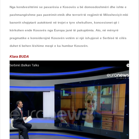
Nga kendveshtrimi se pavarësia e Kosovës u bë domosdoshmëri dhe ishte e
pashmangëshme pas pastrimit etnik dhe terrorit të regjimit të Milosheviçit mbi
banorët shqiptarë autoktonë në trojet e tyre shekullore, koncesionet që i
kërkohen ende Kosovës nga Europa janë të pakuptimta. Ato, në mënyrë
pragmatike e konsiderojnë Kosovën vetëm si një ish-pjesë e Serbisë të cilës
duhet ti behen lëshime meqë e ka humbur Kosovën.
Klara BUDA