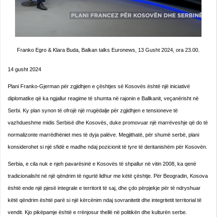
Franko Egro & Klara Buda, Balkan talks Euronews, 13 Gusht 2024, ora 23.00.
14 gusht 2024
Plani Franko-Gjerman për zgjidhjen e çështjes së Kosovës është një iniciativë
diplomatike që ka ngjallur reagime të shumta në rajonin e Ballkanit, veçanërisht në
Serbi. Ky plan synon të ofrojë një rrugëdalje për zgjidhjen e tensioneve të
vazhdueshme midis Serbisë dhe Kosovës, duke promovuar një marrëveshje që do të
normalizonte marrëdhëniet mes të dyja palëve. Megjithatë, për shumë serbë, plani
konsiderohet si një sfidë e madhe ndaj pozicionit të tyre të deritanishëm për Kosovën.
Serbia, e cila nuk e njeh pavarësinë e Kosovës të shpallur në vitin 2008, ka qenë
tradicionalisht në një qëndrim të ngurtë lidhur me këtë çështje. Për Beogradin, Kosova
është ende një pjesë integrale e territorit të saj, dhe çdo përpjekje për të ndryshuar
këtë qëndrim është parë si një kërcënim ndaj sovranitetit dhe integritetit territorial të
vendit. Kjo pikëpamje është e rrënjosur thellë në politikën dhe kulturën serbe.