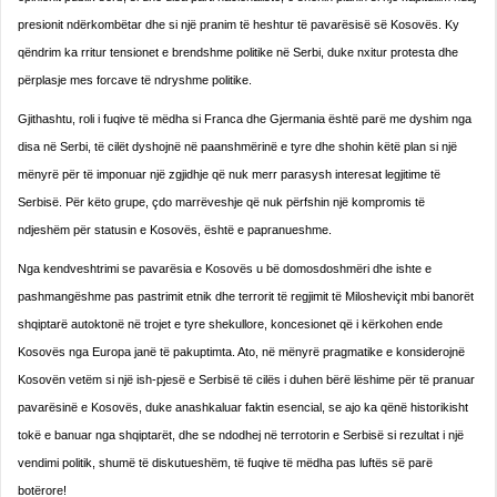
presionit ndërkombëtar dhe si një pranim të heshtur të pavarësisë së Kosovës. Ky
qëndrim ka rritur tensionet e brendshme politike në Serbi, duke nxitur protesta dhe
përplasje mes forcave të ndryshme politike.
Gjithashtu, roli i fuqive të mëdha si Franca dhe Gjermania është parë me dyshim nga
disa në Serbi, të cilët dyshojnë në paanshmërinë e tyre dhe shohin këtë plan si një
mënyrë për të imponuar një zgjidhje që nuk merr parasysh interesat legjitime të
Serbisë. Për këto grupe, çdo marrëveshje që nuk përfshin një kompromis të
ndjeshëm për statusin e Kosovës, është e papranueshme.
Nga kendveshtrimi se pavarësia e Kosovës u bë domosdoshmëri dhe ishte e
pashmangëshme pas pastrimit etnik dhe terrorit të regjimit të Milosheviçit mbi banorët
shqiptarë autoktonë në trojet e tyre shekullore, koncesionet që i kërkohen ende
Kosovës nga Europa janë të pakuptimta. Ato, në mënyrë pragmatike e konsiderojnë
Kosovën vetëm si një ish-pjesë e Serbisë të cilës i duhen bërë lëshime për të pranuar
pavarësinë e Kosovës, duke anashkaluar faktin esencial, se ajo ka qënë historikisht
tokë e banuar nga shqiptarët, dhe se ndodhej në terrotorin e Serbisë si rezultat i një
vendimi politik, shumë të diskutueshëm, të fuqive të mëdha pas luftës së parë
botërore!