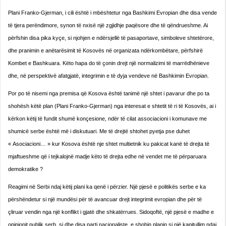
Plani Franko-Gjerman, i cili është i mbështetur nga Bashkimi Evropian dhe disa vende
të tjera perëndimore, synon të nxisë një zgjidhje paqësore dhe të qëndrueshme. Ai
përfshin disa pika kyçe, si njohjen e ndërsjellë të pasaportave, simboleve shtetërore,
dhe pranimin e anëtarësimit të Kosovës në organizata ndërkombëtare, përfshirë
Kombet e Bashkuara. Këto hapa do të çonin drejt një normalizimi të marrëdhënieve
dhe, në perspektivë afatgjatë, integrimin e të dyja vendeve në Bashkimin Evropian.
Por po të nisemi nga premisa që Kosova është tanimë një shtet i pavarur dhe po ta
shohësh këtë plan (Plani Franko-Gjerman) nga interesat e shtetit të ri të Kosovës, ai i
kërkon këtij të fundit shumë konçesione, ndër të cilat associacioni i komunave me
shumicë serbe është më i diskutuari. Me të drejtë shtohet pyetja pse duhet
« Asociacioni… » kur Kosova është nje shtet multietnik ku pakicat kanë të drejta të
mjaftueshme që i tejkalojnë madje këto të drejta edhe në vendet me të përparuara
demokratike ?
Reagimi në Serbi ndaj këtij plani ka qenë i përzier. Një pjesë e politikës serbe e ka
përshëndetur si një mundësi për të avancuar drejt integrimit evropian dhe për të
çliruar vendin nga një konflikt i gjatë dhe shkatërrues. Sidoqoftë, një pjesë e madhe e
opinionit publik serb, si dhe disa parti nacionaliste, e shohin planin si një kapitullim ndaj