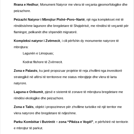
Rrana e Hedhur
, Monument Natyror me vlera të veçanta gjeomorfologjike dhe
peizazhore.
Peizazhi Natyror i Mbrojtur Pishë–Poro–Nartë
, një nga komplekset më të
rëndësishme lagunore dhe bregdetare të Shqipërisë, me rëndësi të veçantë për
flamingot, pelikanët dhe shpendët migratorë.
Kompleksi natyror i Zvërnecit
, i cili përfshin dy monumente natyrore të
mbrojtura:
Lagunën e Limopuas;
Kodrat flishore të Zvërnecit.
Zona e Palasës
, ku janë propozuar projekte të reja zhvillimi nga investitorë
strategjikë në afërsi të territoreve me status mbrojtjeje dhe vlera të larta
natyrore.
Laguna e Orikumit
, pjesë e sistemit të zonave të mbrojtura bregdetare me
rëndësi ekologjike dhe peizazhore.
Zona e Talës
, objekt i propozimeve për zhvillime turistike në një territor me
vlera natyrore dhe bregdetare të ndjeshme.
Parku Kombëtar i Butrintit – zona “Pikëza e Vogël”
, e përfshirë në territorin
e mbrojtur të parkut.