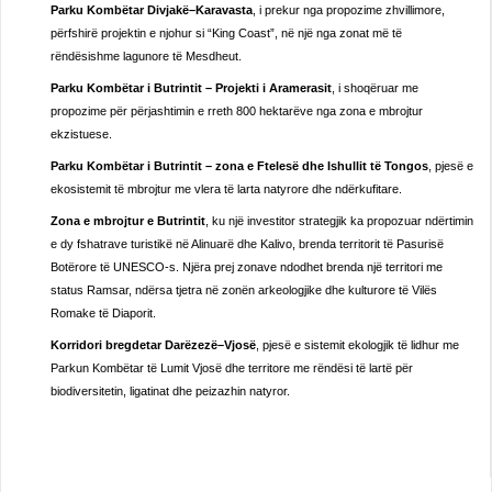
Parku Kombëtar Divjakë–Karavasta
, i prekur nga propozime zhvillimore,
përfshirë projektin e njohur si “King Coast”, në një nga zonat më të
rëndësishme lagunore të Mesdheut.
Parku Kombëtar i Butrintit – Projekti i Aramerasit
, i shoqëruar me
propozime për përjashtimin e rreth 800 hektarëve nga zona e mbrojtur
ekzistuese.
Parku Kombëtar i Butrintit – zona e Ftelesë dhe Ishullit të Tongos
, pjesë e
ekosistemit të mbrojtur me vlera të larta natyrore dhe ndërkufitare.
Zona e mbrojtur e Butrintit
, ku një investitor strategjik ka propozuar ndërtimin
e dy fshatrave turistikë në Alinuarë dhe Kalivo, brenda territorit të Pasurisë
Botërore të UNESCO-s. Njëra prej zonave ndodhet brenda një territori me
status Ramsar, ndërsa tjetra në zonën arkeologjike dhe kulturore të Vilës
Romake të Diaporit.
Korridori bregdetar Darëzezë–Vjosë
, pjesë e sistemit ekologjik të lidhur me
Parkun Kombëtar të Lumit Vjosë dhe territore me rëndësi të lartë për
biodiversitetin, ligatinat dhe peizazhin natyror.