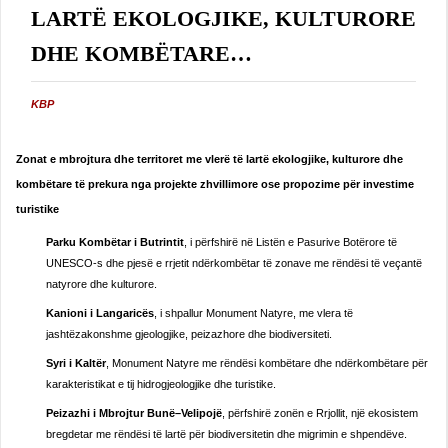
LARTË EKOLOGJIKE, KULTURORE
DHE KOMBËTARE…
KBP
Zonat e mbrojtura dhe territoret me vlerë të lartë ekologjike, kulturore dhe
kombëtare të prekura nga projekte zhvillimore ose propozime për investime
turistike
Parku Kombëtar i Butrintit
, i përfshirë në Listën e Pasurive Botërore të
UNESCO-s dhe pjesë e rrjetit ndërkombëtar të zonave me rëndësi të veçantë
natyrore dhe kulturore.
Kanioni i Langaricës
, i shpallur Monument Natyre, me vlera të
jashtëzakonshme gjeologjike, peizazhore dhe biodiversiteti.
Syri i Kaltër
, Monument Natyre me rëndësi kombëtare dhe ndërkombëtare për
karakteristikat e tij hidrogjeologjike dhe turistike.
Peizazhi i Mbrojtur Bunë–Velipojë
, përfshirë zonën e Rrjollit, një ekosistem
bregdetar me rëndësi të lartë për biodiversitetin dhe migrimin e shpendëve.