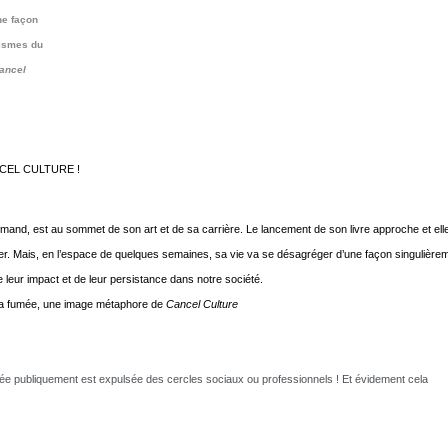
ne façon
nismes du
ancel
CANCEL CULTURE !
mand, est au sommet de son art et de sa carrière. Le lancement de son livre approche et ell
r. Mais, en l’espace de quelques semaines, sa vie va se désagréger d’une façon singulière
leur impact et de leur persistance dans notre société.
re la fumée, une image métaphore de
Cancel Culture
 publiquement est expulsée des cercles sociaux ou professionnels ! Et évidement cela