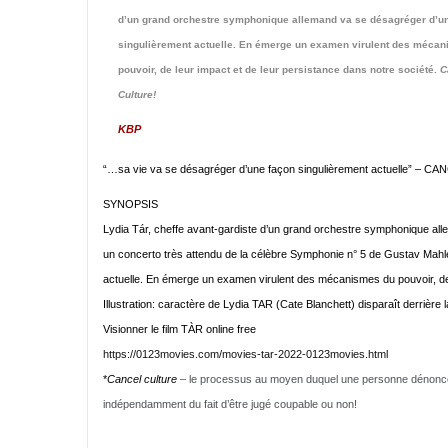
d’un grand orchestre symphonique allemand va se désagréger d’u
singulièrement actuelle. En émerge un examen virulent des méca
pouvoir, de leur impact et de leur persistance dans notre société.
C
Culture!
KBP
“…sa vie va se désagréger d’une façon singulièrement actuelle” – 
SYNOPSIS
Lydia Tár, cheffe avant-gardiste d’un grand orchestre symphonique alle
un concerto très attendu de la célèbre Symphonie n° 5 de Gustav Mahle
actuelle. En émerge un examen virulent des mécanismes du pouvoir, de 
Illustration: caractère de Lydia TAR (Cate Blanchett) disparaît derriè
Visionner le film TÀR online free
https://0123movies.com/movies-
tar-2022-0123movies.html
*
Cancel culture
– le processus au moyen duquel une personne dénoncée
indépendamment du fait d’être jugé coupable ou non!