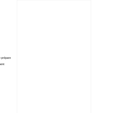
e prépare
ment