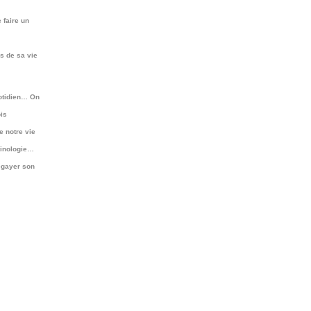
 faire un
s de sa vie
uotidien… On
ois
e notre vie
tinologie…
 égayer son