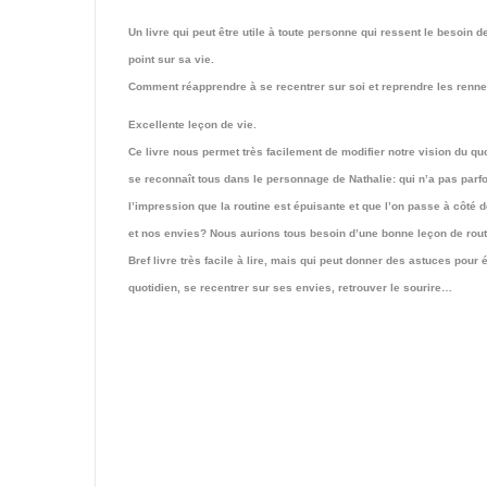
Un livre qui peut être utile à toute personne qui ressent le besoin de
point sur sa vie.
Comment réapprendre à se recentrer sur soi et reprendre les renne
Excellente leçon de vie.
Ce livre nous permet très facilement de modifier notre vision du q
se reconnaît tous dans le personnage de Nathalie: qui n’a pas parf
l’impression que la routine est épuisante et que l’on passe à côté d
et nos envies? Nous aurions tous besoin d’une bonne leçon de rou
Bref livre très facile à lire, mais qui peut donner des astuces pour
quotidien, se recentrer sur ses envies, retrouver le sourire…