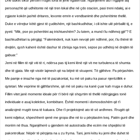
Dhe duket sikur përsëri rrugët tona të jenë ngatërruar. Nganjëherë ato i ngjajnë atij
personazhit që udhëtonte në një tren lokal dhe në çdo stacion, pasi treni ndalej, ai e
zgjaste kokën jashtë dritares, lexonte emrin e vendbanimit dhe psherëtinte thellë.
Duke e vërejtur këtë gjest të çuditshëm, një bashkudhëtar, i cili ishte ulë përballë tij, e
pyeti: “Mik, pse po psherëtini aq trishtueshëm? Ju lutem, a mund t’iu ndihmoj gjë”? E
bashkudhëtari iu përgjigj: “Faleminderit, nuk kam nevojë për ndihmë, por, t’iu thënë të
drejtën, qysh kaherë është dashur të zbrisja nga treni, sepse po udhëtoj në drejtim të
gabuar.”
Jemi në fillim të një viti të ri, ndërsa pas tij kemi lënë një vit me turbulenca të shumta
dhe të gjata. Me një vistër lajmesh që na bëjnë të skuqemi. Të gjithëve. Pa përjashtim.
Me pamje e imazhe nga më të pazakontat, ku më së paku ka pasur njerëzillëk e
qytetari. Me veprime të gjithfarshme, që më së paku na kanë çuar kah rruga e duhur.
Fillim vitet janë momente ideale për t’i bërë një shqyrtim të thellë ndërgjegjes tonë
individuale e asaj kolektive, kombëtare. Është momenti i domosdoshëm që t’i
analizojmë rrugët tona të kaluara. Dhe t’i projektojmë ato të së ardhmes. Rrugët që
kemi ndjekur, shpeshherë qenë me gropa dhe në to u përplasëm keq. Patën gurë dhe
morëm në thua. Nganjëherë u gjendem në autostrada dhe ecëm me shpejtësi të
pakontrolluar. Nëpër të përpjeta na u zu fryma. Tani, jemi këtu ku jemi dhe duhet të