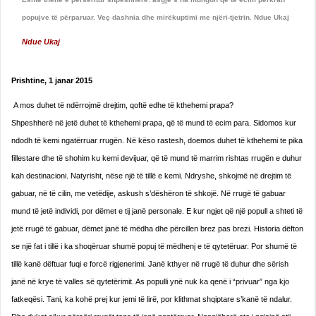
popujve të përparuar. Veç dashnia dhe mirëkuptimi me njëri-tjetrin. Ndue Ukaj
Ndue Ukaj
Prishtine, 1 janar 2015
A mos duhet të ndërrojmë drejtim, qoftë edhe të kthehemi prapa?
Shpeshherë në jetë duhet të kthehemi prapa, që të mund të ecim para. Sidomos kur
ndodh të kemi ngatërruar rrugën. Në këso rastesh, doemos duhet të kthehemi te pika
fillestare dhe të shohim ku kemi devijuar, që të mund të marrim rishtas rrugën e duhur
kah destinacioni. Natyrisht, nëse një të tillë e kemi. Ndryshe, shkojmë në drejtim të
gabuar, në të cilin, me vetëdije, askush s’dëshëron të shkojë. Në rrugë të gabuar
mund të jetë individi, por dëmet e tij janë personale. E kur ngjet që një popull a shteti të
jetë rrugë të gabuar, dëmet janë të mëdha dhe përcillen brez pas brezi. Historia dëfton
se një fat i tillë i ka shoqëruar shumë popuj të mëdhenj e të qytetëruar. Por shumë të
tillë kanë dëftuar fuqi e forcë rigjenerimi. Janë kthyer në rrugë të duhur dhe sërish
janë në krye të valles së qytetërimit. As populli ynë nuk ka qenë i “privuar” nga kjo
fatkeqësi. Tani, ka kohë prej kur jemi të lirë, por klithmat shqiptare s’kanë të ndalur.