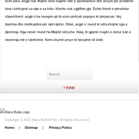
ecim para. Asgjë nuk fitojmë nëse luajmë rolin e qaramanëve dhe arsyet për probleme
tona i kërkojmë sa atje e sa këtu. Kështu nuk zgjidhim gjë. Është thënë e përsëritur
shpeshherë: asgjë s’na mungon që të ecim përkrah popujve të përparuar. Veç
dashnia dhe mirëkuptimi për njëri-tjetrin. Dihet, asgjë s’ mund të ndryshojmë nga e
djeshmja. Nga nesër mund t’ia fillojmë ndryshe. Ndaj, të gjejmë rrugën e duhur kah e
nesërmja më e ndritshme. Kemi shumë arsye të besojmë në këtë.
Copyright © 2013 Klara BUDA Post. All Rights Reserved.
Home
|
Sitemap
|
Privacy Policy