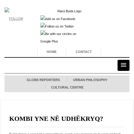
FOLLOW
HOME
CONTACT
GLOBE REPORTERS
URBAN PHILOSOPHY
CULTURAL CENTRE
KOMBI YNE NË UDHËKRYQ?
Është thënë e përsëritur shpeshherë: asgjë s’na mungon që të ecim përkrah