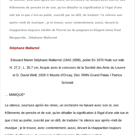
frôlements de pensée et de soir, qu’en détailler la signification à l’égal d’une
ode tue et que c’est au poète, suscité par un défi, de traduire ! le silence aux
après–midi de musique ; je le trouve, avec contentement, aussi, devant la
réapparition toujours inédite de Pierrot ou du poignant et élégant mime Paul
Margueritte…Stéphane Mallarmé
Stéphane Mallarmé
Edouard Manet Stéphane Mallarmé (1842-1898), poète En 1876 Huile sur toile
H. 27,2 ; L. 35,7 cm. Acquis avec le concours de la Société des Amis du Louvre
et D. David Weill, 1928 © Musée d’Orsay, Dist. RMN-Grand Palais / Patrice
Schmidt
… MIMIQUE*
Le silence, seul luxe après les rimes, un orchestre ne faisant avec son or, ses
frôlements de pensée et de soir, qu’en détailler la signification à l’égal d’une ode tue et
que c’est au poète, suscité par un défi, de traduire ! le silence aux après–midi de
musique ; je le trouve, avec contentement, aussi, devant la réapparition toujours