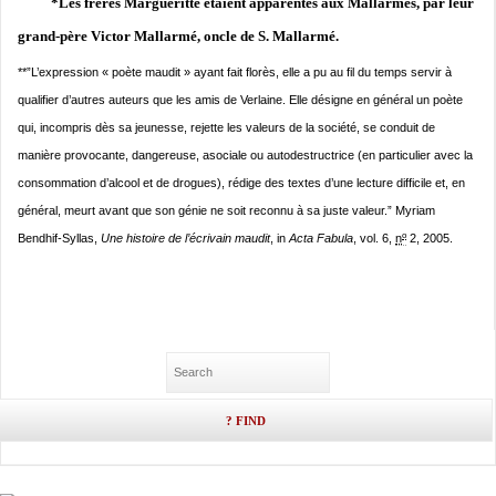
*Les frères Margueritte étaient apparentés aux Mallarmés, par leur
grand-père Victor Mallarmé,
oncle de S. Mallarmé.
**”L’expression « poète maudit » ayant fait florès, elle a pu au fil du temps servir à
qualifier d’autres auteurs que les amis de Verlaine
. Elle désigne en général un poète
qui, incompris dès sa jeunesse, rejette les valeurs de la société, se conduit de
manière provocante, dangereuse, asociale ou autodestructrice (en particulier avec la
consommation d’alcool et de drogues), rédige des textes d’une lecture difficile et, en
général, meurt avant que son génie ne soit reconnu à sa juste valeur.” Myriam
o
Bendhif-Syllas,
Une histoire de l’écrivain maudit
, in
Acta Fabula
, vol. 6,
n
2, 2005.