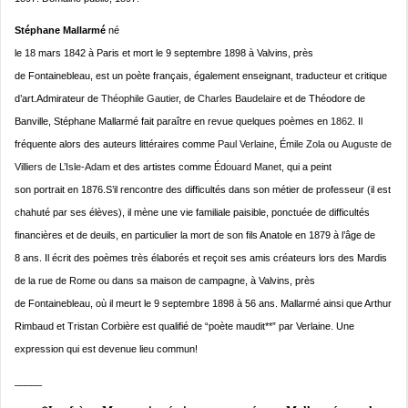
Stéphane Mallarmé
né
le
18 mars 1842
à Paris et mort le
9 septembre 1898
à Valvins, près
de Fontainebleau, est un poète français, également enseignant, traducteur et critique
d’art
.Admirateur de
Théophile Gautier
, de
Charles Baudelaire
et de Théodore de
Banville, Stéphane Mallarmé fait paraître en revue quelques poèmes en
1862
. Il
fréquente alors des auteurs littéraires comme
Paul Verlaine
,
Émile Zola
ou
Auguste de
Villiers de L’Isle-Adam
et des artistes comme
Édouard Manet
, qui a peint
son portrait en 1876.S’il rencontre des difficultés dans son métier de professeur (il est
chahuté par ses élèves), il mène une vie familiale paisible, ponctuée de difficultés
financières et de deuils, en particulier la mort de son fils Anatole en 1879 à l’âge de
8 ans. Il écrit des poèmes très élaborés et reçoit ses amis créateurs lors des Mardis
de la rue de Rome ou dans sa maison de campagne, à Valvins, près
de Fontainebleau, où il meurt le
9 septembre 1898
à 56 ans. Mallarmé ainsi que Arthur
Rimbaud et Tristan Corbière est qualifié de “poète maudit**” par Verlaine.
Une
expression qui est devenue lieu commun!
_____