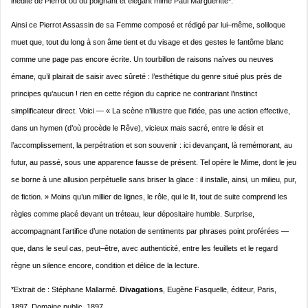
inédite de Pierrot ou du poignant et élégant mime Paul Margueritte*.
Ainsi ce Pierrot Assassin de sa Femme composé et rédigé par lui–même, soliloque
muet que, tout du long à son âme tient et du visage et des gestes le fantôme blanc
comme une page pas encore écrite. Un tourbillon de raisons naïves ou neuves
émane, qu’il plairait de saisir avec sûreté : l’esthétique du genre situé plus près de
principes qu’aucun ! rien en cette région du caprice ne contrariant l’instinct
simplificateur direct. Voici — « La scène n’illustre que l’idée, pas une action effective,
dans un hymen (d’où procède le Rêve), vicieux mais sacré, entre le désir et
l’accomplissement, la perpétration et son souvenir : ici devançant, là remémorant, au
futur, au passé, sous une apparence fausse de présent. Tel opère le Mime, dont le jeu
se borne à une allusion perpétuelle sans briser la glace : il installe, ainsi, un milieu, pur,
de fiction. » Moins qu’un millier de lignes, le rôle, qui le lit, tout de suite comprend les
règles comme placé devant un tréteau, leur dépositaire humble. Surprise,
accompagnant l’artifice d’une notation de sentiments par phrases point proférées —
que, dans le seul cas, peut–être, avec authenticité, entre les feuillets et le regard
règne un silence encore, condition et délice de la lecture.
*Extrait de : Stéphane Mallarmé.
Divagations
, Eugène Fasquelle, éditeur, Paris,
1897. Domaine public, 1897.