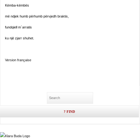
Këmba-këmbës
më ndjek humb përhumb përvjedh braktis,
fundqiell m`arratis
ku një zjarr shuhet.
Version française