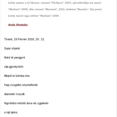
ështe autore e tri librave: romani “Përftyra”, 2007, përmbledhja me poezi
“Medium” 2009, dhe romani “Muranat”, 2011, botimet “Buzuku”. Kjo poezi
është marrë nga vëllimi “Medium” 2009.
Anila Xhekaliu
Tiranë, 19 Février 2016, 19 : 21
Supe shpinë
flokë të pangjyrë
vija gjymtyrësh
fillojnë te këmba ime.
Hap zvogëlim shumëfishtë
diametër rruzulli.
Ngrohtësi mishtë dora nis zgjatimin
e një tjetre.