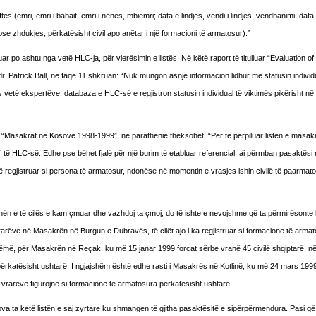
ës (emri, emri i babait, emri i nënës, mbiemri; data e lindjes, vendi i lindjes, vendbanimi; data
se zhdukjes, përkatësisht civil apo anëtar i një formacioni të armatosur).”
 po ashtu nga vetë HLC-ja, për vlerësimin e listës. Në këtë raport të titulluar “Evaluation of
Patrick Ball, në faqe 11 shkruan: “Nuk mungon asnjë informacion lidhur me statusin individu
s vetë ekspertëve, databaza e HLC-së e regjistron statusin individual të viktimës pikërisht n
n “Masakrat në Kosovë 1998-1999”, në parathënie theksohet: “Për të përpiluar listën e masa
s’ të HLC-së. Edhe pse bëhet fjalë për një burim të etabluar referencial, ai përmban pasaktësi n
ë regjistruar si persona të armatosur, ndonëse në momentin e vrasjes ishin civilë të paarmat
ën e të cilës e kam çmuar dhe vazhdoj ta çmoj, do të ishte e nevojshme që ta përmirësonte l
rarëve në Masakrën në Burgun e Dubravës, të cilët ajo i ka regjistruar si formacione të arma
zëmë, për Masakrën në Reçak, ku më 15 janar 1999 forcat sërbe vranë 45 civilë shqiptarë, në 
 përkatësisht ushtarë. I ngjajshëm është edhe rasti i Masakrës në Kotlinë, ku më 24 mars 1999
të vrarëve figurojnë si formacione të armatosura përkatësisht ushtarë.
ta ketë listën e saj zyrtare ku shmangen të gjitha pasaktësitë e sipërpërmendura. Pasi që 