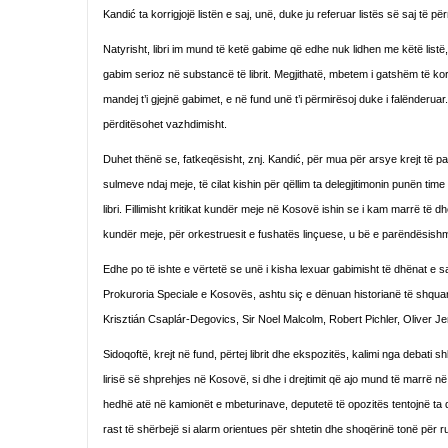
Kandić ta korrigjojë listën e saj, unë, duke ju referuar listës së saj të p
Natyrisht, libri im mund të ketë gabime që edhe nuk lidhen me këtë listë
gabim serioz në substancë të librit. Megjithatë, mbetem i gatshëm të korri
mandej t’i gjejnë gabimet, e në fund unë t’i përmirësoj duke i falënderu
përditësohet vazhdimisht.
Duhet thënë se, fatkeqësisht, znj. Kandić, për mua për arsye krejt të pa
sulmeve ndaj meje, të cilat kishin për qëllim ta delegjitimonin punën t
libri. Fillimisht kritikat kundër meje në Kosovë ishin se i kam marrë të d
kundër meje, për orkestruesit e fushatës linçuese, u bë e parëndësishm
Edhe po të ishte e vërtetë se unë i kisha lexuar gabimisht të dhënat e saj
Prokuroria Speciale e Kosovës, ashtu siç e dënuan historianë të shquar
Krisztián Csaplár-Degovics, Sir Noel Malcolm, Robert Pichler, Oliver Je
Sidoqoftë, krejt në fund, përtej librit dhe ekspozitës, kalimi nga debat
lirisë së shprehjes në Kosovë, si dhe i drejtimit që ajo mund të marrë në 
hedhë atë në kamionët e mbeturinave, deputetë të opozitës tentojnë ta d
rast të shërbejë si alarm orientues për shtetin dhe shoqërinë tonë për r