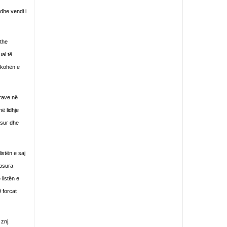
 dhe vendi i
 the
al të
ë kohën e
krave në
ë lidhje
osur dhe
istën e saj
tosura
listën e
 forcat
znj.