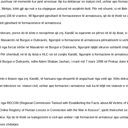
 pushuar në momentin kur janë arrestuar. Ajo ka deklaruar se statusi civil, ushtar apo formaci
 Mirëpo, këtë gjë ajo nuk e ka shpjeguar askund në asnjërën listë. Për më shumë, si në libër
rej 106 të vrarëve, 48 figurojnë pjesëtarë të formacioneve të armatosura, që do të thotë se
jnë pjesëtarë të formacioneve të armatosura.
rdorues, porse do të ishte e nevojshme që znj. Kandić ta sqaronte se përse në të dy listat, si
ë Masakrën në Burgun e Dubravës, figurojnë si formacione të armatosura përkatësisht si usht
ë nga forcat sërbe në Masakrën në Burgun e Dubravës, figurojnë njëjtë sikurse ushtarët shqi
r shembull, në të dy listat e HLC-së së zonjës Kandić, figurojnë si formacione të armatosu
në Burgun e Dubravës, edhe Adem Shaban Jashari, i vrarë më 7 mars 1998 në Prekaz duke l
min e listave nga znj. Kandić, të hartuara nga ekspertë të angazhuar nga vetë ajo. Këto dok
et televizive se: statusi civil, ushtar apo formacion i armatosur nuk ka të bëjë me statusin e 
 nga RECOM (Regional Commission Tasked with Establishing the Facts about All Victims of
 “Online Registry of Human Losses in Connection with the War in Kosovo”, qartë theksohet se 
. Kjo do të thotë se kategorizimi si civil apo anëtar i një formacioni të armatosur apo ushtar
 ose zhdukjes: