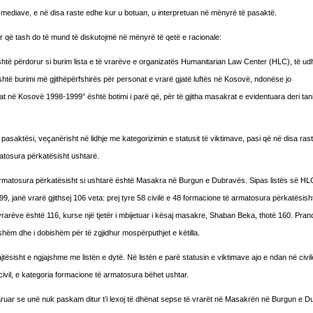
 mediave, e në disa raste edhe kur u botuan, u interpretuan në mënyrë të pasaktë.
r që tash do të mund të diskutojmë në mënyrë të qetë e racionale:
është përdorur si burim lista e të vrarëve e organizatës Humanitarian Law Center (HLC), të u
është burimi më gjithëpërfshirës për personat e vrarë gjatë luftës në Kosovë, ndonëse jo
 në Kosovë 1998-1999” është botimi i parë që, për të gjitha masakrat e evidentuara deri tani,
 pasaktësi, veçanërisht në lidhje me kategorizimin e statusit të viktimave, pasi që në disa ras
rmatosura përkatësisht ushtarë.
 të armatosura përkatësisht si ushtarë është Masakra në Burgun e Dubravës. Sipas listës së HLC
janë vrarë gjithsej 106 veta: prej tyre 58 civilë e 48 formacione të armatosura përkatësish
vrarëve është 116, kurse një tjetër i mbijetuar i kësaj masakre, Shaban Beka, thotë 160. Pranda
jshëm dhe i dobishëm për të zgjidhur mospërputhjet e këtilla.
jtësisht e ngjajshme me listën e dytë. Në listën e parë statusin e viktimave ajo e ndan në civi
civil, e kategoria formacione të armatosura bëhet ushtar.
klaruar se unë nuk paskam ditur t’i lexoj të dhënat sepse të vrarët në Masakrën në Burgun e 