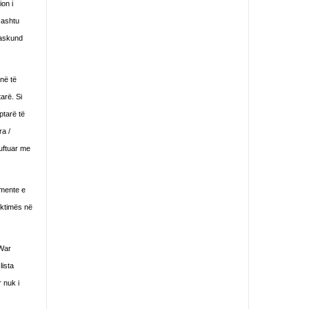
on i
 ashtu
 askund
 në të
arë. Si
ptarë të
ra /
uftuar me
umente e
viktimës në
 War
lista
 nuk i