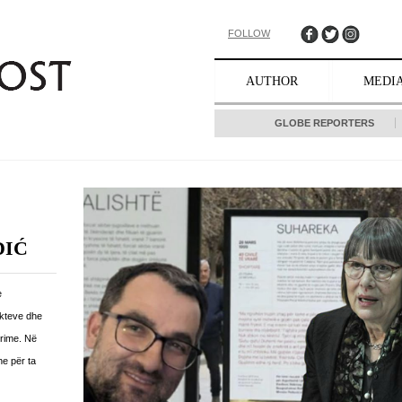
FOLLOW
AUTHOR
MEDI
GLOBE REPORTERS
DIĆ
e
akteve dhe
urime. Në
he për ta