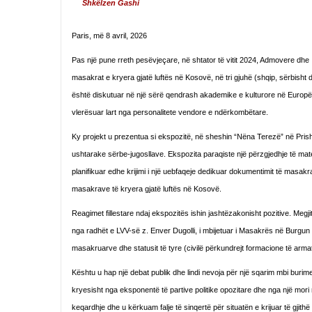
Shkëlzen Gashi
Paris, më 8 avril, 2026
Pas një pune rreth pesëvjeçare, në shtator të vitit 2024, Admovere dhe
masakrat e kryera gjatë luftës në Kosovë, në tri gjuhë (shqip, sërbisht d
është diskutuar në një sërë qendrash akademike e kulturore në Europë 
vlerësuar lart nga personalitete vendore e ndërkombëtare.
Ky projekt u prezentua si ekspozitë, në sheshin “Nëna Terezë” në Prish
ushtarake sërbe-jugosllave. Ekspozita paraqiste një përzgjedhje të mate
planifikuar edhe krijimi i një uebfaqeje dedikuar dokumentimit të masakr
masakrave të kryera gjatë luftës në Kosovë.
Reagimet fillestare ndaj ekspozitës ishin jashtëzakonisht pozitive. Megj
nga radhët e LVV-së z. Enver Dugolli, i mbijetuar i Masakrës në Burgun
masakruarve dhe statusit të tyre (civilë përkundrejt formacione të arma
Kështu u hap një debat publik dhe lindi nevoja për një sqarim mbi burimet 
kryesisht nga eksponentë të partive politike opozitare dhe nga një mo
keqardhje dhe u kërkuam falje të sinqertë për situatën e krijuar të gjithë 