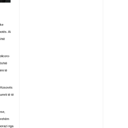
ike
otës. Ai
shtë
olicoro-
 është
imi të
të Kosovës
mrit të të
ese,
hprehëm
thorazi nga