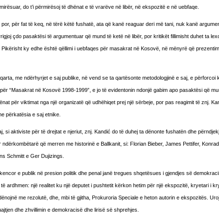
ërmirësuar, do t’i përmirësoj të dhënat e të vrarëve në libër, në ekspozitë e në uebfaqe.
, por, për fat të keq, në tërë këtë fushatë, ata që kanë reaguar deri më tani, nuk kanë argume
gjoj çdo pasaktësi të argumentuar që mund të ketë në libër, por kritikët fillimisht duhet ta lexoj
ar. Pikërisht ky edhe është qëllimi i uebfaqes për masakrat në Kosovë, në mënyrë që prezentimi 
qarta, me ndërhyrjet e saj publike, në vend se ta qartësonte metodologjinë e saj, e përforcoi 
ime për “Masakrat në Kosovë 1998-1999”, e jo të evidentonin ndonjë gabim apo pasaktësi që mu
hënat për viktimat nga një organizatë që udhëhiqet prej një sërbeje, por pas reagimit të znj. Ka
e përkatësia e saj etnike.
, si aktiviste për të drejtat e njeriut, znj. Kandić do të duhej ta dënonte fushatën dhe përndje
 ndërkombëtarë që merren me historinë e Ballkanit, si: Florian Bieber, James Pettifer, Konra
ns Schmitt e Ger Dujizings.
i shkencor e publik në presion politik dhe penal janë tregues shqetësues i gjendjes së demokrac
të ardhmen: një realitet ku një deputet i pushtetit kërkon hetim për një ekspozitë, kryetari i kr
ënojnë me rezolutë, dhe, mbi të gjitha, Prokuroria Speciale e heton autorin e ekspozitës. Uro
uajtjen dhe zhvillimin e demokracisë dhe lirisë së shprehjes.