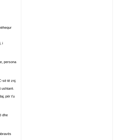
dhëhequr
 i
te, persona
-së të znj.
t ushtarë.
j, për t’u
lë dhe
Dubravës