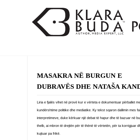
MASAKRA NË BURGUN E
DUBRAVËS DHE NATAŠA KAN
Liria e fjalës vihet në provë kur e vërteta e dokumentuar përballet m
kundërshtime politike dhe mediatike. Ky tekst sqaron dallimin mes f
interpretimeve, duke kërkuar një debat të hapur dhe të bazuar në b
thelb, ai mbron të drejtën për të thënë të vërtetën, për ta korrigjuar d
kujtuar pa frikë.