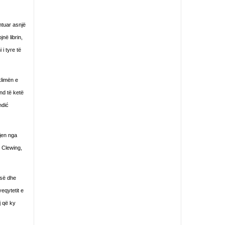
ntuar asnjë
në librin,
i tyre të
klimën e
nd të ketë
ndić
kjen nga
d Clewing,
isë dhe
yeqytetit e
j që ky