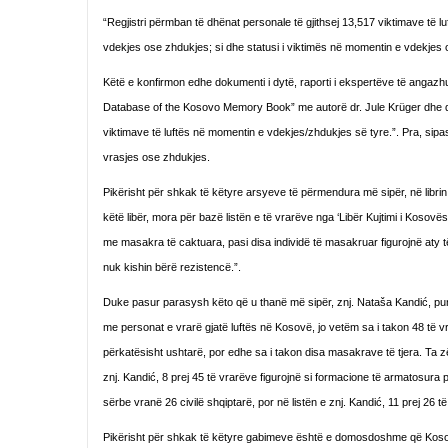
“Regjistri përmban të dhënat personale të gjithsej 13,517 viktimave të luft
vdekjes ose zhdukjes; si dhe statusi i viktimës në momentin e vdekjes o
Këtë e konfirmon edhe dokumenti i dytë, raporti i ekspertëve të angazhuar
Database of the Kosovo Memory Book” me autorë dr. Jule Krüger dhe dr. 
viktimave të luftës në momentin e vdekjes/zhdukjes së tyre.”. Pra, sipa
vrasjes ose zhdukjes.
Pikërisht për shkak të këtyre arsyeve të përmendura më sipër, në libri
këtë libër, mora për bazë listën e të vrarëve nga ‘Libër Kujtimi i Kosovë
me masakra të caktuara, pasi disa individë të masakruar figurojnë aty t
nuk kishin bërë rezistencë.”.
Duke pasur parasysh këto që u thanë më sipër, znj. Nataša Kandić, pun
me personat e vrarë gjatë luftës në Kosovë, jo vetëm sa i takon 48 të v
përkatësisht ushtarë, por edhe sa i takon disa masakrave të tjera. Ta 
znj. Kandić, 8 prej 45 të vrarëve figurojnë si formacione të armatosura
sërbe vranë 26 civilë shqiptarë, por në listën e znj. Kandić, 11 prej 26 
Pikërisht për shkak të këtyre gabimeve është e domosdoshme që Kosova 