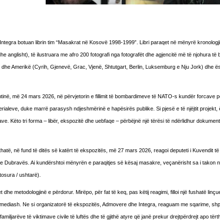
 Integra botuan librin tim “Masakrat në Kosovë 1998-1999”. Libri paraqet në mënyrë kronologj
he anglisht), të ilustruara me afro 200 fotografi nga fotografët dhe agjencitë më të njohura të b
dhe Amerikë (Cyrih, Gjenevë, Grac, Vjenë, Shtutgart, Berlin, Luksemburg e Nju Jork) dhe ë
tinë, më 24 mars 2026, në përvjetorin e fillimit të bombardimeve të NATO-s kundër forcave p
rialeve, duke marrë parasysh ndjeshmërinë e hapësirës publike. Si pjesë e të njëjtit projekt,
ave. Këto tri forma – libër, ekspozitë dhe uebfaqe – përbëjnë një tërësi të ndërlidhur dokument
ithatë, në fund të ditës së katërt të ekspozitës, më 27 mars 2026, reagoi deputeti i Kuvendit 
 e Dubravës. Ai kundërshtoi mënyrën e paraqitjes së kësaj masakre, veçanërisht sa i takon nu
tosura / ushtarë).
dhe metodologjinë e përdorur. Mirëpo, për fat të keq, pas këtij reagimi, filloi një fushatë linçu
ri mediash. Ne si organizatorë të ekspozitës, Admovere dhe Integra, reaguam me sqarime, s
familjarëve të viktimave civile të luftës dhe të gjithë atyre që janë prekur drejtpërdrejt apo tër