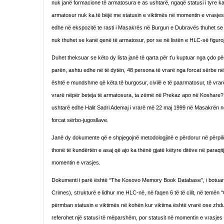
nuk janë formacione të armatosura e as ushtarë, ngaqë statusi i tyre ka
armatosur nuk ka të bëjë me statusin e viktimës në momentin e vrasjes.
edhe në ekspozitë te rasti i Masakrës në Burgun e Dubravës thuhet se p
nuk thuhet se kanë qenë të armatosur, por se në listën e HLC-së figuro
Duhet theksuar se këto dy lista janë të qarta për t’u kuptuar nga çdo pë
parën, ashtu edhe në të dytën, 48 persona të vrarë nga forcat sërbe n
është e mundshme që këta të burgosur, civilë e të paarmatosur, të vrar
vrarë nëpër beteja të armatosura, ta zëmë në Prekaz apo në Koshare? Pë
ushtarë edhe Halit Sadri Ademaj i vrarë më 22 maj 1999 në Masakrën 
forcat sërbo-jugosllave.
Janë dy dokumente që e shpjegojnë metodologjinë e përdorur në përpili
thonë të kundërtën e asaj që ajo ka thënë gjatë këtyre ditëve në paraqitj
momentin e vrasjes.
Dokumenti i parë është “The Kosovo Memory Book Database”, i botuar
Crimes), strukturë e lidhur me HLC-në, në faqen 6 të të cilit, në temën
përmban statusin e viktimës në kohën kur viktima është vrarë ose zhdukur
referohet një statusi të mëparshëm, por statusit në momentin e vrasjes