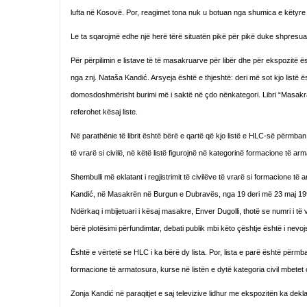
lufta në Kosovë. Por, reagimet tona nuk u botuan nga shumica e këtyre
Le ta sqarojmë edhe një herë tërë situatën pikë për pikë duke shpresua
Për përpilimin e listave të të masakruarve për libër dhe për ekspozitë 
nga znj. Nataša Kandić. Arsyeja është e thjeshtë: deri më sot kjo listë 
domosdoshmërisht burimi më i saktë në çdo nënkategori. Libri “Masakrat
referohet kësaj liste.
Në parathënie të librit është bërë e qartë që kjo listë e HLC-së përmban
të vrarë si civilë, në këtë listë figurojnë në kategorinë formacione të a
Shembulli më eklatant i regjistrimit të civilëve të vrarë si formacione
Kandić, në Masakrën në Burgun e Dubravës, nga 19 deri më 23 maj 1999, 
Ndërkaq i mbijetuari i kësaj masakre, Enver Dugolli, thotë se numri i të 
bërë plotësimi përfundimtar, debati publik mbi këto çështje është i nevo
Është e vërtetë se HLC i ka bërë dy lista. Por, lista e parë është përmba
formacione të armatosura, kurse në listën e dytë kategoria civil mbetet 
Zonja Kandić në paraqitjet e saj televizive lidhur me ekspozitën ka de