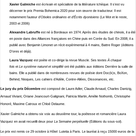
Xavier Galmiche
est écrivain et spécialiste de la littérature tchèque. Il s’est vu
décerner le prix Premia Bohemica 2020 pour son œuvre de traducteur. Il est
notamment l’auteur d’
Oboles ordinaires et d’Écrits dyonisiens
(Le Mot et le reste,
2003 et 2006)
Alexandre Labruffe
est né à Bordeaux en 1974. Après des études de chinois, il a été
en poste dans des Alliances françaises en Chine puis en Corée du Sud. En 2008, il a
publié avec Benjamin Limonet un récit expérimental à 4 mains, Battre Roger (éditions
D’ores et déjà).
Laura Vazquez
est poète et co-dirige la revue Muscle. Ses textes
À chaque
fois
et
Le système naturel et simplifié
ont été publiés aux éditions Derrière la salle de
bains. Elle a publié dans de nombreuses revues de poésie dont Doc(k)s, BoXon,
Behind, Nioques, Les cahiers d’Adèle, Contre-Allées, Dissonances, etc.
Le jury du prix Décembre
est composé de Laure Adler, Claude Arnaud, Charles Dantzig,
Arnaud Viviant, Oriane Jeancourt-Galignani, Patricia Martin, Amélie Nothomb, Christophe
Honoré, Maxime Catroux et Chloé Delaume.
Xavier Galmiche a obtenu six voix au deuxième tour, la poétesse et romancière Laura
Vazquez en avait recueilli deux pour
La Semaine perpétuelle
(Editions du sous-sol).
Le prix est remis ce 29 octobre à Hôtel Lutetia à Paris. Le lauréat à reçu 15000 euros de la