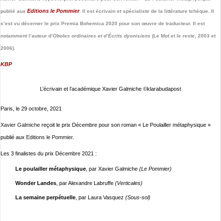
Editions le Pommier
publié aux
. Il est écrivain et spécialiste de la littérature tchèque. Il
s’est vu décerner le prix Premia Bohemica 2020 pour son œuvre de traducteur. Il est
notamment l’auteur d’
Oboles ordinaires et d’Écrits dyonisiens
(Le Mot et le reste, 2003 et
2006).
KBP
L’écrivain et l’académique Xavier Galmiche ©klarabudapost
Paris, le 29 octobre, 2021
Xavier Galmiche
reçoit le prix Décembre pour son roman « Le Poulailler métaphysique »
publié aux
Editions le Pommier
.
Les 3 finalistes du prix Décembre 2021 :
Le poulailler métaphysique
, par Xavier Galmiche
(Le Pommier)
Wonder Landes
, par Alexandre Labruffe
(Verticales)
La semaine perpétuelle
, par Laura Vasquez
(Sous-sol)