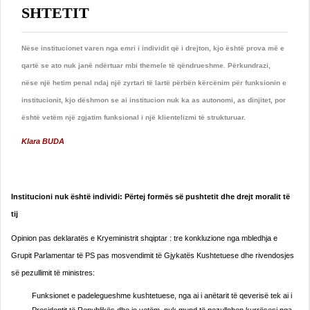
SHTETIT
Nëse institucionet varen nga emri i individit që i drejton, kjo është prova më e
qartë se ato nuk janë ndërtuar mbi themele të qëndrueshme. Përkundrazi,
nëse një hetim penal ndaj një zyrtari të lartë përbën kërcënim për funksionin e
institucionit, kjo dëshmon se ai institucion nuk ka as autonomi, as dinjitet, por
është vetëm një zgjatim funksional i një klientelizmi të strukturuar.
Klara BUDA
Institucioni nuk është individi: Përtej formës së pushtetit dhe drejt moralit të
tij
Opinion pas deklaratës e Kryeministrit shqiptar : tre konkluzione nga mbledhja e
Grupit Parlamentar të PS pas mosvendimit të Gjykatës Kushtetuese dhe rivendosjes
së pezullimit të ministres:
Funksionet e padelegueshme kushtetuese, nga ai i anëtarit të qeverisë tek ai i