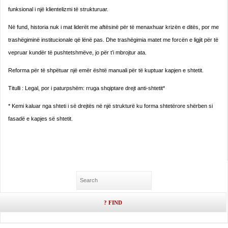
funksional i një klientelizmi të strukturuar.
Në fund, historia nuk i mat liderët me aftësinë për të menaxhuar krizën e ditës, por me
trashëgiminë institucionale që lënë pas. Dhe trashëgimia matet me forcën e ligjit për të
vepruar kundër të pushtetshmëve, jo për t’i mbrojtur ata.
Reforma për të shpëtuar një emër është manuali për të kuptuar kapjen e shtetit.
Titulli : Legal, por i paturpshëm: rruga shqiptare drejt anti-shtetit*
* Kemi kaluar nga shteti i së drejtës në një strukturë ku forma shtetërore shërben si
fasadë e kapjes së shtetit.