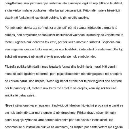
përgjithshme, nuk përmirësojnë sistemin: ato e minojnë logjikën republikane të shtetit,
e cila kërkon ndarje pushtetesh dhe barazi përpara ligjit. Këto ndërhyrje e bëjnë ligjin
elastik në funksion të rastësisë politike, jo të nevojës publike.
Për më tepër, deklarata se “nuk ka urgjencë” për të trajtuar kërkesën e organit të
akuzës, nën arsyetimin se funksioni institucional vazhdon, injoron një të vërtetë më të
thellë: urgjenca nuk qëndron tek emri, por tek kriza morale e sistemit. Shqipëria nuk
vuan nga mungesa e funksioneve, por nga boshllëku i integritetit brenda tyre. Dhe kjo
është një urgjencë që asnjë shtyrje procedurale nuk e mbulon dot.
Filozofia politike bën dallim mes legalitetit formal dhe legjitimitetit moral. Një veprim
mund të jetë i ligjshëm në formë, por i pajustifikueshëm në ndërgjegjen e një shoqërie
që kërkon barazi dhe drejtësi. Nëse ligji bëhet strehë për të privilegjuarit dhe barrierë
për të pambrojturit, atëherë nuk kemi më shtet të së drejtës, kemi një arkitekturë
juridike të pabarazisë.
Nëse institucionet varen nga emri i individit që i drejton, kjo është prova më e qartë se
ato nuk janë ndërtuar mbi themele të qëndrueshme. Përkundrazi, nëse një hetim
penal ndaj një zyrtari të lartë përbën kërcënim për funksionin e institucionit, kjo
dëshmon se ai institucion nuk ka as autonomi, as dinjitet, por është vetëm një zgjatim