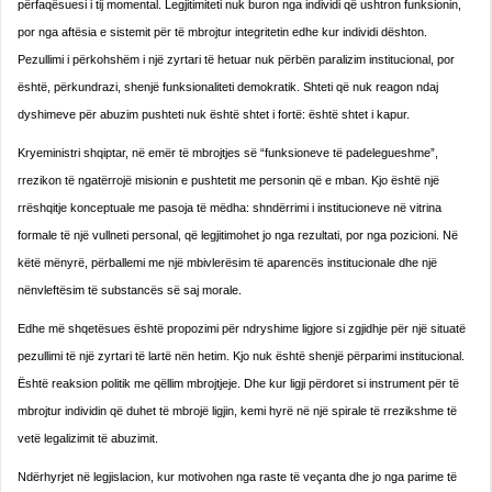
përfaqësuesi i tij momental. Legjitimiteti nuk buron nga individi që ushtron funksionin,
por nga aftësia e sistemit për të mbrojtur integritetin edhe kur individi dështon.
Pezullimi i përkohshëm i një zyrtari të hetuar nuk përbën paralizim institucional, por
është, përkundrazi, shenjë funksionaliteti demokratik. Shteti që nuk reagon ndaj
dyshimeve për abuzim pushteti nuk është shtet i fortë: është shtet i kapur.
Kryeministri shqiptar, në emër të mbrojtjes së “funksioneve të padelegueshme”,
rrezikon të ngatërrojë misionin e pushtetit me personin që e mban. Kjo është një
rrëshqitje konceptuale me pasoja të mëdha: shndërrimi i institucioneve në vitrina
formale të një vullneti personal, që legjitimohet jo nga rezultati, por nga pozicioni. Në
këtë mënyrë, përballemi me një mbivlerësim të aparencës institucionale dhe një
nënvleftësim të substancës së saj morale.
Edhe më shqetësues është propozimi për ndryshime ligjore si zgjidhje për një situatë
pezullimi të një zyrtari të lartë nën hetim. Kjo nuk është shenjë përparimi institucional.
Është reaksion politik me qëllim mbrojtjeje. Dhe kur ligji përdoret si instrument për të
mbrojtur individin që duhet të mbrojë ligjin, kemi hyrë në një spirale të rrezikshme të
vetë legalizimit të abuzimit.
Ndërhyrjet në legjislacion, kur motivohen nga raste të veçanta dhe jo nga parime të