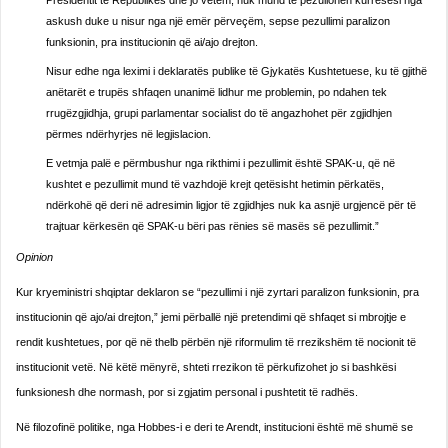
Presidentit të Republikës dhe jo vetëm, nuk mund të pezullohen kurrësesi nga
askush duke u nisur nga një emër përveçëm, sepse pezullimi paralizon
funksionin, pra institucionin që ai/ajo drejton.
Nisur edhe nga leximi i deklaratës publike të Gjykatës Kushtetuese, ku të gjithë
anëtarët e trupës shfaqen unanimë lidhur me problemin, po ndahen tek
rrugëzgjidhja, grupi parlamentar socialist do të angazhohet për zgjidhjen
përmes ndërhyrjes në legjislacion.
E vetmja palë e përmbushur nga rikthimi i pezullimit është SPAK-u, që në
kushtet e pezullimit mund të vazhdojë krejt qetësisht hetimin përkatës,
ndërkohë që deri në adresimin ligjor të zgjidhjes nuk ka asnjë urgjencë për të
trajtuar kërkesën që SPAK-u bëri pas rënies së masës së pezullimit.”
Opinion
Kur kryeministri shqiptar deklaron se “pezullimi i një zyrtari paralizon funksionin, pra
institucionin që ajo/ai drejton,” jemi përballë një pretendimi që shfaqet si mbrojtje e
rendit kushtetues, por që në thelb përbën një riformulim të rrezikshëm të nocionit të
institucionit vetë. Në këtë mënyrë, shteti rrezikon të përkufizohet jo si bashkësi
funksionesh dhe normash, por si zgjatim personal i pushtetit të radhës.
Në filozofinë politike, nga Hobbes-i e deri te Arendt, institucioni është më shumë se