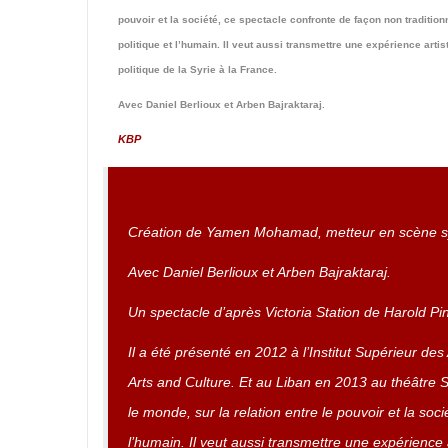
pouvoir et la société, ce spectacle confronte de façon non traditionn
politique et l’humain. Il veut aussi transmettre une expérience artis
politique de la Syrie à la France.
Avec Daniel Berlioux et Arben Bajraktaraj.
KBP
Création de Yamen Mohamad, metteur en scène s
Avec Daniel Berlioux et Arben Bajraktaraj.
Un spectacle d’après Victoria Station de Harold Pin
Il a été présenté en 2012 à l’Institut Supérieur 
Arts and Culture. Et au Liban en 2013 au théâtre 
le monde, sur la relation entre le pouvoir et la soci
l’humain. Il veut aussi transmettre une expérience a