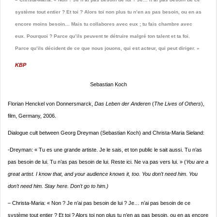
système tout entier ? Et toi ? Alors toi non plus tu n’en as pas besoin, ou en as
encore moins besoin… Mais tu collabores avec eux ; tu fais chambre avec
eux. Pourquoi ? Parce qu’ils peuvent te détruire malgré ton talent et ta foi.
Parce qu’ils décident de ce que nous jouons, qui est acteur, qui peut diriger. »
KBP
Sebastian Koch
Florian Henckel von Donnersmarck,
Das Leben der Anderen
(
The Lives of Others
),
film, Germany, 2006.
Dialogue cult between Georg Dreyman (Sebastian Koch) and Christa-Maria Sieland:
-Dreyman: « Tu es une grande artiste. Je le sais, et ton public le sait aussi. Tu n’as
pas besoin de lui. Tu n’as pas besoin de lui. Reste ici. Ne va pas vers lui. » (
You are a
great artist. I know that, and your audience knows it, too. You don’t need him. You
don’t need him. Stay here. Don’t go to him.)
– Christa-Maria: « Non ? Je n’ai pas besoin de lui ? Je… n’ai pas besoin de ce
système tout entier ? Et toi ? Alors toi non plus tu n’en as pas besoin, ou en as encore