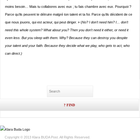
moins besoin… Mais tu collabores avec eux ; tu fais chambre avec eux. Pourquoi ?
Parce qu’ils peuvent te détruire malgré ton talent et ta foi. Parce qu’ils décident de ce
que nous jouons, qui est acteur, qui peut diriger. » (
No? I don’t need him? I… don’t
need this whole system? What about you? Then you don’t need it either, or need it
even less. But you sleep with them. Why? Because they can destroy you despite
your talent and your faith. Because they decide what we play, who gets to act, who
can direct.)
Copyright © 2013 Klara BUDA Post. All Rights Reserved.