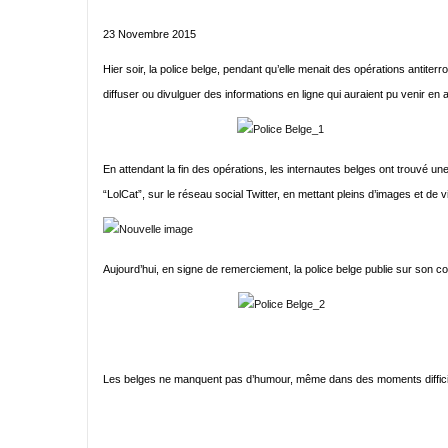
23 Novembre 2015
Hier soir, la police belge, pendant qu’elle menait des opérations antiter
diffuser ou divulguer des informations en ligne qui auraient pu venir en
En attendant la fin des opérations, les internautes belges ont trouvé une 
“LolCat”, sur le réseau social Twitter, en mettant pleins d’images et de 
Aujourd’hui, en signe de remerciement, la police belge publie sur son co
Les belges ne manquent pas d’humour, même dans des moments difficiles,