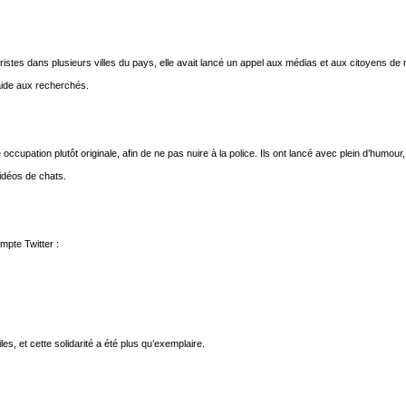
roristes dans plusieurs villes du pays, elle avait lancé un appel aux médias et aux citoyens de
 aide aux recherchés.
occupation plutôt originale, afin de ne pas nuire à la police. Ils ont lancé avec plein d’humour,
vidéos de chats.
mpte Twitter :
 et cette solidarité a été plus qu’exemplaire.