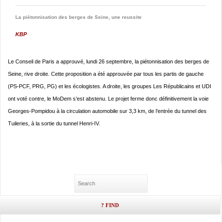
La piétonnisation des berges de Seine, une reussite
KBP
Le Conseil de Paris a approuvé, lundi 26 septembre, la piétonnisation des berges de
Seine, rive droite. Cette proposition a été approuvée par tous les partis de gauche
(PS-PCF, PRG, PG) et les écologistes. A droite, les groupes Les Républicains et UDI
ont voté contre, le MoDem s’est abstenu. Le projet ferme donc définitivement la voie
Georges-Pompidou à la circulation automobile sur 3,3 km, de l’entrée du tunnel des
Tuileries, à la sortie du tunnel Henri-IV.