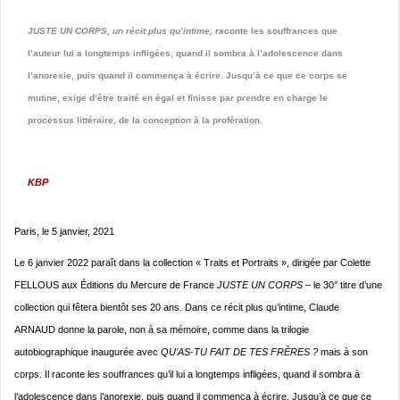
JUSTE UN CORPS, un récit plus qu’intime, r
aconte les souffrances que
l’auteur lui a longtemps infligées, quand il sombra à l’adolescence dans
l’anorexie, puis quand il commença à écrire. Jusqu’à ce que ce corps se
mutine, exige d’être traité en égal et finisse par prendre en charge le
processus littéraire, de la conception à la profération.
KBP
Paris, le 5 janvier, 2021
Le 6 janvier 2022 paraît dans la collection « Traits et Portraits », dirigée par Colette
FELLOUS aux Éditions du Mercure de France
JUSTE UN CORPS –
le 30° titre d’une
collection qui fêtera bientôt ses 20 ans. Dans ce récit plus qu’intime, Claude
ARNAUD donne la parole, non à sa mémoire, comme dans la trilogie
autobiographique inaugurée avec
QU’AS-TU FAIT DE TES FRÈRES ?
mais à son
corps. Il raconte les souffrances qu’il lui a longtemps infligées, quand il sombra à
l’adolescence dans l’anorexie, puis quand il commença à écrire. Jusqu’à ce que ce