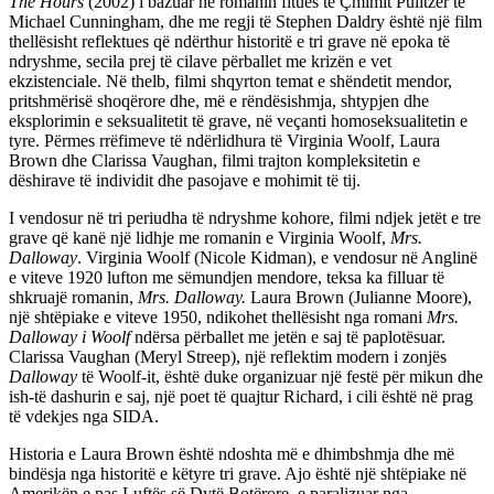
The Hours
(2002) i bazuar në romanin fitues të Çmimit Pulitzer të
Michael Cunningham, dhe me regji të Stephen Daldry është një film
thellësisht reflektues që ndërthur historitë e tri grave në epoka të
ndryshme, secila prej të cilave përballet me krizën e vet
ekzistenciale. Në thelb, filmi shqyrton temat e shëndetit mendor,
pritshmërisë shoqërore dhe, më e rëndësishmja, shtypjen dhe
eksplorimin e seksualitetit të grave, në veçanti homoseksualitetin e
tyre. Përmes rrëfimeve të ndërlidhura të Virginia Woolf, Laura
Brown dhe Clarissa Vaughan, filmi trajton kompleksitetin e
dëshirave të individit dhe pasojave e mohimit të tij.
I vendosur në tri periudha të ndryshme kohore, filmi ndjek jetët e tre
grave që kanë një lidhje me romanin e Virginia Woolf,
Mrs.
Dalloway
. Virginia Woolf (Nicole Kidman), e vendosur në Anglinë
e viteve 1920 lufton me sëmundjen mendore, teksa ka filluar të
shkruajë romanin,
Mrs. Dalloway.
Laura Brown (Julianne Moore),
një shtëpiake e viteve 1950, ndikohet thellësisht nga romani
Mrs.
Dalloway i Woolf
ndërsa përballet me jetën e saj të paplotësuar.
Clarissa Vaughan (Meryl Streep), një reflektim modern i zonjës
Dalloway
të Woolf-it, është duke organizuar një festë për mikun dhe
ish-të dashurin e saj, një poet të quajtur Richard, i cili është në prag
të vdekjes nga SIDA.
Historia e Laura Brown është ndoshta më e dhimbshmja dhe më
bindësja nga historitë e këtyre tri grave. Ajo është një shtëpiake në
Amerikën e pas Luftës së Dytë Botërore, e paralizuar nga