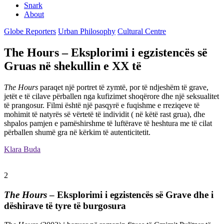
Snark
About
Globe Reporters
Urban Philosophy
Cultural Centre
The Hours – Eksplorimi i egzistencës së
Gruas në shekullin e XX të
The Hours
paraqet një portret të zymtë, por të ndjeshëm të grave,
jetët e të cilave përballen nga kufizimet shoqërore dhe një seksualitet
të prangosur. Filmi është një pasqyrë e fuqishme e rreziqeve të
mohimit të natyrës së vërtetë të individit ( në këtë rast grua), dhe
shpalos pamjen e pamëshirshme të luftërave të heshtura me të cilat
përballen shumë gra në kërkim të autenticitetit.
Klara Buda
2
The Hours
– Eksplorimi i egzistencës së Grave dhe i
dëshirave të tyre të burgosura