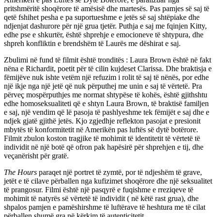
pritshmëritë shoqërore të amësisë dhe martesës. Pas pamjes së saj të
qetë fshihet pesha e pa suportueshme e jetës së saj shtëpiake dhe
ndjenjat dashurore për një grua tjetër. Puthja e saj me fqinjen Kitty,
edhe pse e shkurtër, është shprehje e emocioneve të shtypura, dhe
shpreh konfliktin e brendshëm të Laurës me dëshirat e saj.
Zbulimi në fund të filmit është tronditës : Laura Brown është në fakt
nëna e Richardit, poetit për të cilin kujdeset Clarissa. Dhe braktisja e
fëmijëve nuk ishte vetëm një refuzim i rolit të saj të nënës, por edhe
një ikje nga një jetë që nuk përputhej me unin e saj të vërtetë. Pra
përveç mospërputhjes me normat shtypëse të kohës, është gjithshtu
edhe homoseksualiteti që e shtyn Laura Brown, të braktisë familjen
e saj, një vendim që lë pasoja të pashlyeshme tek fëmijët e saj dhe e
ndjek gjatë gjithë jetës. Kjo zgjedhje reflekton pasojat e presionit
mbytës të konformitetit në Amerikën pas luftës së dytë botërore.
Filmit zbulon koston tragjike të mohimit të identitetit të vërtetë të
individit në një botë që ofron pak hapësirë për shprehjen e tij, dhe
veçanërisht për gratë.
The Hours
paraqet një portret të zymtë, por të ndjeshëm të grave,
jetët e të cilave përballen nga kufizimet shoqërore dhe një seksualitet
të prangosur. Filmi është një pasqyrë e fuqishme e rreziqeve të
mohimit të natyrës së vërtetë të individit ( në këtë rast grua), dhe
shpalos pamjen e pamëshirshme të luftërave të heshtura me të cilat
përballen shumë gra në kërkim të autenticitetit.