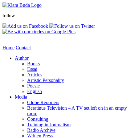
follow
Home
Contact
Author
Books
Essai
Articles
Artistic Personality
Poesie
English
Media
Globe Reporters
Beratinus Television – A TV set left on in an empty
room
Consulting
Training in Journalism
Radio Archive
Written Press