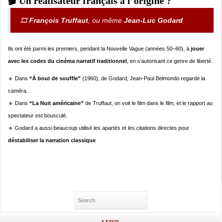
🎬 Un réalisateur français à l’origine ?
🎞️
François Truffaut
, ou même
Jean-Luc Godard
Ils ont été parmi les premiers, pendant la Nouvelle Vague (années 50–60), à
jouer
avec les codes du cinéma narratif traditionnel
, en s’autorisant ce genre de liberté.
🔹 Dans
“À bout de souffle”
(1960), de Godard, Jean-Paul Belmondo regarde la
caméra.
🔹 Dans
“La Nuit américaine”
de Truffaut, on voit le film dans le film, et le rapport au
spectateur est bousculé.
🔹 Godard a aussi beaucoup utilisé les apartés et les citations directes pour
déstabiliser la narration classique