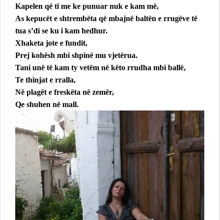
Kapelen që ti me ke punuar nuk e kam më,
As kepucët e shtrembëta që mbajnë baltën e rrugëve të
tua s’di se ku i kam hedhur.
Xhaketa jote e fundit,
Prej kohësh mbi shpinë mu vjetërua.
Tani unë të kam ty vetëm në këto rrudha mbi ballë,
Te thinjat e rralla,
Në plagët e freskëta në zemër,
Qe shuhen në mall.