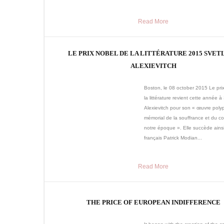
Read More
LE PRIX NOBEL DE LA LITTÉRATURE 2015 SVET
ALEXIEVITCH
Boston, le 08 october 2015 Le pri
la littérature revient cette année à
Alexievitch pour son « œuvre poly
mémorial de la souffrance et du c
notre époque ». Elle succède ains
français Patrick Modian...
Read More
THE PRICE OF EUROPEAN INDIFFERENCE