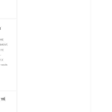
!
THE
NMENT,
 to
,
o a
e souls
 TË