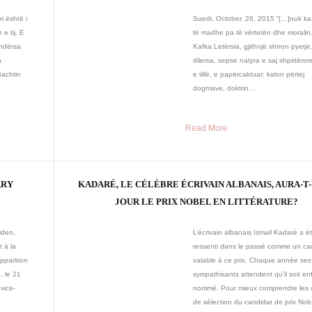
i është i
Suedi, October, 26, 2015 “[…]nuk ka 
e tij. E
të madhe pa të vërtetën dhe moralin
 ndërsa
Kafka Letërsia, gjithnjë shtron pyetje
a
dilema, sepse natyra e saj shpirtëror
Bachtin
e tillë, e papërcaktuar; kalon përtej
dogmave, doktrin...
Read More
ARY
KADARÉ, LE CÉLÈBRE ÉCRIVAIN ALBANAIS, AURA-T-
JOUR LE PRIX NOBEL EN LITTÉRATURE?
iden,
L’écrivain albanais Ismail Kadaré a é
 à la
ressenti dans le passé comme un ca
pparition
valable à ce prix. Chaque année ses
, le 21
sympathisants attendent qu’il soit en
vice-
nommé. Pour mieux comprendre les c
de sélection du candidat de prix Nob.