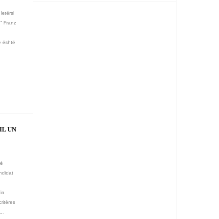
letërsi
.” Franz
,
e është
IL UN
té
ndidat
fin
ritères
..