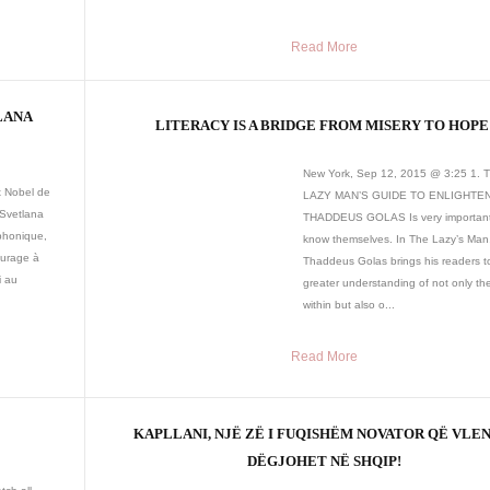
Read More
LANA
LITERACY IS A BRIDGE FROM MISERY TO HOPE
New York, Sep 12, 2015 @ 3:25 1. 
x Nobel de
LAZY MAN’S GUIDE TO ENLIGHTE
 Svetlana
THADDEUS GOLAS Is very important
phonique,
know themselves. In The Lazy’s Man
ourage à
Thaddeus Golas brings his readers t
i au
greater understanding of not only th
within but also o...
Read More
KAPLLANI, NJË ZË I FUQISHËM NOVATOR QË VLEN
DËGJOHET NË SHQIP!