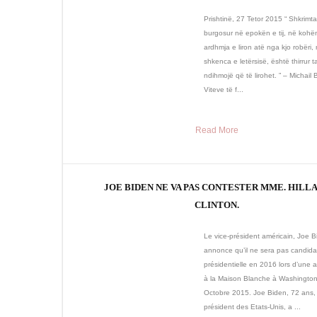
Prishtinë, 27 Tetor 2015 “ Shkrimtar
burgosur në epokën e tij, në kohën 
ardhmja e liron atë nga kjo robëri,
shkenca e letërsisë, është thirrur t
ndihmojë që të lirohet. ” – Michail 
Viteve të f...
Read More
JOE BIDEN NE VA PAS CONTESTER MME. HILL
CLINTON.
Le vice-président américain, Joe B
annonce qu’il ne sera pas candidat
présidentielle en 2016 lors d’une a
à la Maison Blanche à Washington
Octobre 2015. Joe Biden, 72 ans, 
président des Etats-Unis, a ...