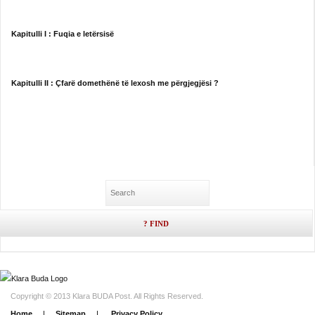
Kapitulli I : Fuqia e letërsisë
Kapitulli II :
Çfarë domethënë të lexosh me përgjegjësi ?
Copyright © 2013 Klara BUDA Post. All Rights Reserved.
Home
|
Sitemap
|
Privacy Policy