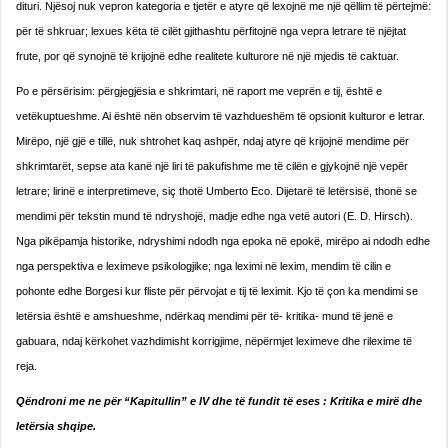
dituri. Njësoj nuk vepron kategoria e tjetër e atyre që lexojnë me një qëllim të përtejmë:
për të shkruar; lexues këta të cilët gjithashtu përfitojnë nga vepra letrare të njëjtat
frute, por që synojnë të krijojnë edhe realitete kulturore në një mjedis të caktuar.
Po e përsërisim: përgjegjësia e shkrimtari, në raport me veprën e tij, është e
vetëkuptueshme. Ai është nën observim të vazhdueshëm të opsionit kulturor e letrar.
Mirëpo, një gjë e tillë, nuk shtrohet kaq ashpër, ndaj atyre që krijojnë mendime për
shkrimtarët, sepse ata kanë një liri të pakufishme me të cilën e gjykojnë një vepër
letrare; lirinë e interpretimeve, siç thotë Umberto Eco. Dijetarë të letërsisë, thonë se
mendimi për tekstin mund të ndryshojë, madje edhe nga vetë autori (E. D. Hirsch).
Nga pikëpamja historike, ndryshimi ndodh nga epoka në epokë, mirëpo ai ndodh edhe
nga perspektiva e leximeve psikologjike; nga leximi në lexim, mendim të cilin e
pohonte edhe Borgesi kur fliste për përvojat e tij të leximit. Kjo të çon ka mendimi se
letërsia është e amshueshme, ndërkaq mendimi për të- kritika- mund të jenë e
gabuara, ndaj kërkohet vazhdimisht korrigjime, nëpërmjet leximeve dhe rilexime të
reja.
Qëndroni me ne për “Kapitullin” e IV dhe të fundit të eses : Kritika e mirë dhe
letërsia shqipe.