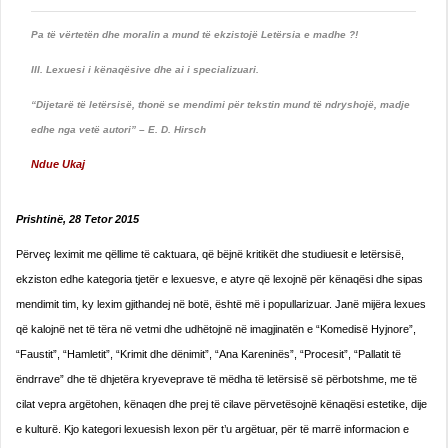
Pa të vërtetën dhe moralin a mund të ekzistojë Letërsia e madhe ?!
III. Lexuesi i kënaqësive dhe ai i specializuari.
“Dijetarë të letërsisë, thonë se mendimi për tekstin mund të ndryshojë, madje
edhe nga vetë autori” – E. D. Hirsch
Ndue Ukaj
Prishtinë, 28 Tetor 2015
Përveç leximit me qëllime të caktuara, që bëjnë kritikët dhe studiuesit e letërsisë,
ekziston edhe kategoria tjetër e lexuesve, e atyre që lexojnë për kënaqësi dhe sipas
mendimit tim, ky lexim gjithandej në botë, është më i popullarizuar. Janë mijëra lexues
që kalojnë net të tëra në vetmi dhe udhëtojnë në imagjinatën e “Komedisë Hyjnore”,
“Faustit”, “Hamletit”, “Krimit dhe dënimit”, “Ana Kareninës”, “Procesit”, “Pallatit të
ëndrrave” dhe të dhjetëra kryeveprave të mëdha të letërsisë së përbotshme, me të
cilat vepra argëtohen, kënaqen dhe prej të cilave përvetësojnë kënaqësi estetike, dije
e kulturë. Kjo kategori lexuesish lexon për t’u argëtuar, për të marrë informacion e