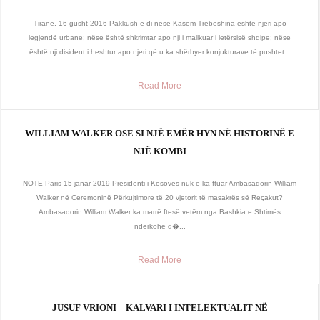
Tiranë, 16 gusht 2016 Pakkush e di nëse Kasem Trebeshina është njeri apo
legjendë urbane; nëse është shkrimtar apo nji i mallkuar i letërsisë shqipe; nëse
është nji disident i heshtur apo njeri që u ka shërbyer konjukturave të pushtet...
Read More
WILLIAM WALKER OSE SI NJË EMËR HYN NË HISTORINË E
NJË KOMBI
NOTE Paris 15 janar 2019 Presidenti i Kosovës nuk e ka ftuar Ambasadorin William
Walker në Ceremoninë Përkujtimore të 20 vjetorit të masakrës së Reçakut?
Ambasadorin William Walker ka marrë ftesë vetëm nga Bashkia e Shtimës
ndërkohë q�...
Read More
JUSUF VRIONI – KALVARI I INTELEKTUALIT NË