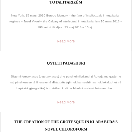
TOTALITARIZËM
New York, 15 mars, 2016 Europe Memory – the fate of intellectuals in totalitarian
regimes – Jusuf Vrioni – the Calvary of intellectual in totalitarianism 16 mars 2016 –
100 vetori i lindjes ! 25 maj 2016 – 15 vj...
Read More
QYTETI PA DASHURI
Sistemi femervrases (qytetarvrases) dhe pershkrimi brilant i tij Autorja me qasjen e
saj përshkruese të finesave të diktaturës (që nuk ka moshë, as nuk lokalizohet në
hapësirë gjeografike) ia zbërthen kodin e fshehtë sistemit falusian dhe ...
Read More
THE CREATION OF THE GROTESQUE IN KLARA BUDA’S
NOVEL CHLOROFORM