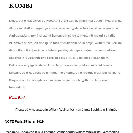
KOMBI
Deklarata e Masakrës së Recakut i vlejti atij, dëbimin nga Jugosllavia brenda
48 orëve. Walker pagoi një çmim personal gjatë kohës që ishte në postin e
Ambassadorit, por fitoi atë të humanistit që do të hynte në histori se i dha
viktimave të drejtën dhe që të mos zhdukeshin në heshtje. William Walkeri do
të ngulitej në kujtesën e opinionit publik, për nga kurajua, profesionalizmi,
shpejtësia e veprimit dhe përgjegjësia e tij, si vëzhgues i paanshëm.
Deklarata e tij gjatë identiﬁkimit të provave dhe publikimin të fakteve të
Masakrëss ë Recakut do të ngelen të shënuara në histori. Si­gurisht në atë të
Shqipërisë dhe shqiptarëve në veçanti por mbi të gjitha në historinë e
humanitetit.
Klara Buda
Ftesa që Ambasadorin William Walker ka marrë nga Bashkia e Shtimës
NOTE Paris 15 janar 2019
Presidenti i Kosovës nuk e ka ftuar Ambasadorin William Walker në Ceremoninë