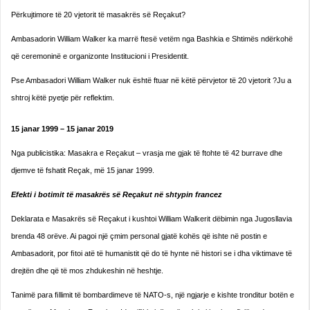
Përkujtimore të 20 vjetorit të masakrës së Reçakut?
Ambasadorin William Walker ka marrë ftesë vetëm nga Bashkia e Shtimës ndërkohë
që ceremoninë e organizonte Institucioni i Presidentit.
Pse Ambasadori William Walker nuk është ftuar në këtë përvjetor të 20 vjetorit ?Ju a
shtroj këtë pyetje për reflektim.
15
janar
1999
– 15 janar 2019
Nga publicistika: Masakra e Reçakut – vrasja me gjak të ftohte të 42 burrave dhe
djemve të fshatit Reçak, më 15 janar 1999.
Efekti
i botimit të masakrës
së
Reçakut
në
shtypin
francez
Deklarata e Masakrës së Reçakut i kushtoi William Walkerit dëbimin nga Jugosllavia
brenda 48 orëve. Ai pagoi një çmim personal gjatë kohës që ishte në postin e
Ambasadorit, por ﬁtoi atë të humanistit që do të hynte në histori se i dha viktimave të
drejtën dhe që të mos zhdu­keshin në heshtje.
Tanimë para ﬁllimit të bombardimeve të NATO-s, një ngjarje e kishte tronditur botën e