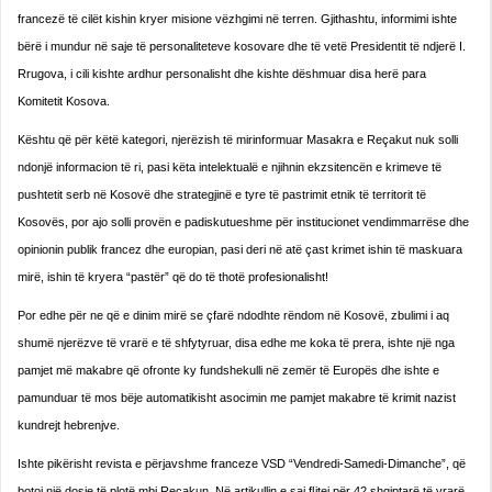
francezë të cilët kishin kryer misione vëzhgimi në terren. Gjithashtu, informimi ishte
bërë i mundur në saje të perso­naliteteve kosovare dhe të vetë Presidentit të ndjerë I.
Rrugova, i cili kishte ardhur personalisht dhe kishte dë­shmuar disa herë para
Komitetit Kosova.
Kështu që për këtë kategori, njerëzish të mirinformuar Masakra e Reçakut nuk solli
ndonjë informacion të ri, pasi këta intelektualë e njihnin ekzsitencën e krimeve të
pushtetit serb në Kosovë dhe strategjinë e tyre të pas­trimit etnik të territorit të
Kosovës, por ajo solli pro­vën e padiskutueshme për institucionet vendimma­rrëse dhe
opinionin publik francez dhe europian, pasi deri në atë çast krimet ishin të maskuara
mirë, ishin të kryera “pastër” që do të thotë profesionalisht!
Por edhe për ne që e dinim mirë se çfarë ndodhte rëndom në Kosovë, zbulimi i aq
shumë njerëzve të vrarë e të shfytyruar, disa edhe me koka të prera, ishte një nga
pamjet më makabre që ofronte ky fundshekulli në zemër të Europës dhe ishte e
pamunduar të mos bëje automatikisht asocimin me pamjet makabre të krimit nazist
kundrejt hebrenjve.
Ishte pikërisht revista e përjavshme franceze VSD “Vendredi-Samedi-Dimanche”, që
botoi një dosje të plotë mbi Reçakun. Në artikullin e saj ﬂitej për 42 shqiptarë të vrarë