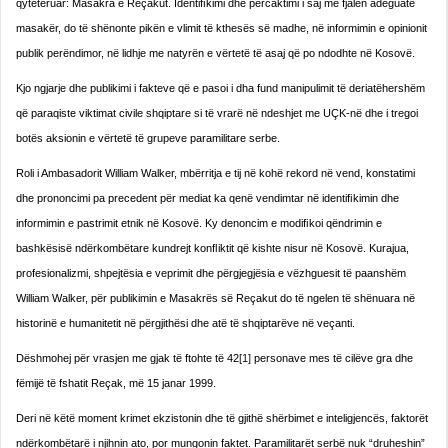
qytetëruar: Masakra e Reçakut. Identiﬁkimi dhe përcaktimi i saj me fjalën adeguate
masakër, do të shënonte pikën e vlimit të kthesës së madhe, në informimin e opinionit
publik perëndimor, në lidhje me natyrën e vërtetë të asaj që po ndodhte në Kosovë.
Kjo ngjarje dhe publikimi i fakteve që e pasoi i dha fund manipulimit të deriatëhershëm
që paraqiste viktimat civile shqiptare si të vrarë në ndeshjet me UÇK-në dhe i tregoi
botës aksionin e vërtetë të grupeve parami­li­tare serbe.
Roli i Ambasadorit William Walker, mbërritja e tij në kohë rekord në vend, konstatimi
dhe prononcimi pa precedent për mediat ka qenë vendimtar në identiﬁkimin dhe
informimin e pastrimit etnik në Kosovë. Ky denoncim e modiﬁkoi qëndrimin e
bashkësisë ndërkombëtare kundrejt konﬂiktit që kishte nisur në Kosovë. Kurajua,
profesionalizmi, shpejtësia e veprimit dhe përgjegjësia e vëzhguesit të paanshëm
William Walker, për publikimin e Masakrës së Reçakut do të ngelen të shë­nuara në
historinë e humanitetit në përgjithësi dhe atë të shqiptarëve në veçanti.
Dëshmohej për vrasjen me gjak të ftohte të 42
[1]
personave mes të cilëve gra dhe
fëmijë të fshatit Reçak, më 15 janar 1999.
Deri në këtë moment krimet ekzistonin dhe të gjithë shërbimet e inteligjencës, faktorët
ndërkombëtarë i njih­­nin ato, por mungonin faktet. Paramilitarët serbë nuk “druheshin”