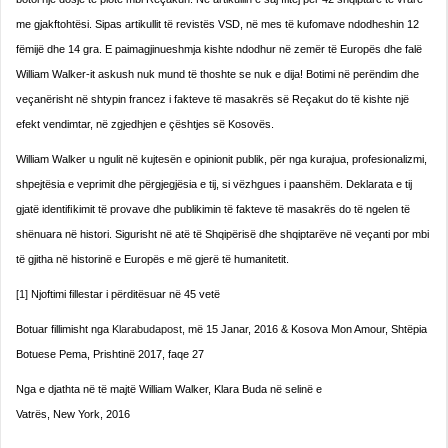
me gjakftohtësi. Sipas artikullit të revistës VSD, në mes të kufomave ndodheshin 12
fëmijë dhe 14 gra. E paimagjinueshmja kishte ndodhur në zemër të Euro­pës dhe falë
William Walker-it askush nuk mund të thoshte se nuk e dija! Botimi në perëndim dhe
veçanërisht në shtypin francez i fakteve të masakrës së Reçakut do të ki­shte një
efekt vendimtar, në zgjedhjen e çështjes së Kosovës.
William Walker u ngulit në kujtesën e opinionit publik, për nga kurajua, profesionalizmi,
shpejtësia e veprimit dhe përgjegjësia e tij, si vëzhgues i paanshëm. Deklarata e tij
gjatë identiﬁkimit të provave dhe publikimin të fakteve të masakrës do të ngelen të
shënuara në histori. Si­gurisht në atë të Shqipërisë dhe shqiptarëve në veçanti por mbi
të gjitha në historinë e Europës e më gjerë të humanitetit.
[1]
Njoftimi fillestar i përditësuar në 45 vetë
Botuar fillimisht nga
Klarabudapost,
më 15 Janar, 2016 & Kosova Mon Amour, Shtëpia
Botuese Pema, Prishtinë 2017, faqe 27
Nga e djathta në të majtë William Walker, Klara Buda në selinë e
Vatrës, New York, 2016