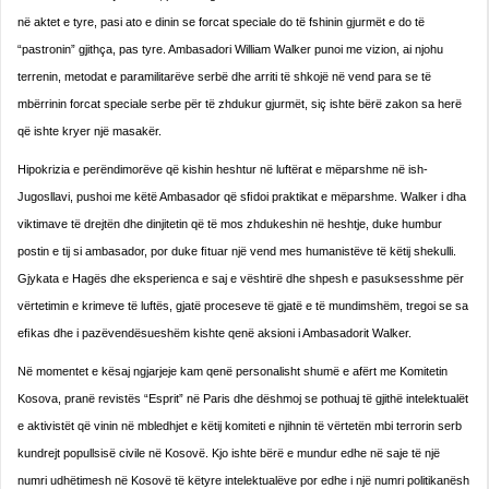
në aktet e tyre, pasi ato e dinin se forcat speciale do të fshinin gjurmët e do të
“pastronin” gjithça, pas tyre. Ambasadori William Walker punoi me vizion, ai njohu
terrenin, metodat e paramilitarëve serbë dhe arriti të shkojë në vend para se të
mbërrinin forcat speciale serbe për të zhdukur gjurmët, siç ishte bërë zakon sa herë
që ishte kryer një masakër.
Hipokrizia e perëndimorëve që kishin heshtur në luftë­rat e mëparshme në ish-
Jugosllavi, pushoi me këtë Am­basador që sﬁdoi praktikat e mëparshme. Walker i dha
viktimave të drejtën dhe dinjitetin që të mos zhdukeshin në heshtje, duke humbur
postin e tij si ambasador, por duke ﬁtuar një vend mes humanistëve të këtij shekulli.
Gjykata e Hagës dhe eksperienca e saj e vështirë dhe shpesh e pasuksesshme për
vërtetimin e krimeve të luf­tës, gjatë proceseve të gjatë e të mundimshëm, tregoi se sa
eﬁkas dhe i pazëvendësueshëm kishte qenë aksioni i Ambasadorit Walker.
Në momentet e kësaj ngjarjeje kam qenë personalisht shumë e afërt me Komitetin
Kosova, pranë revistës “Esprit” në Paris dhe dëshmoj se pothuaj të gjithë intelektualët
e aktivistët që vinin në mbledhjet e këtij komiteti e njihnin të vërtetën mbi terrorin serb
kundrejt popullsisë civile në Kosovë. Kjo ishte bërë e mundur edhe në saje të një
numri udhëtimesh në Kosovë të këtyre intelektualëve por edhe i një numri politikanësh